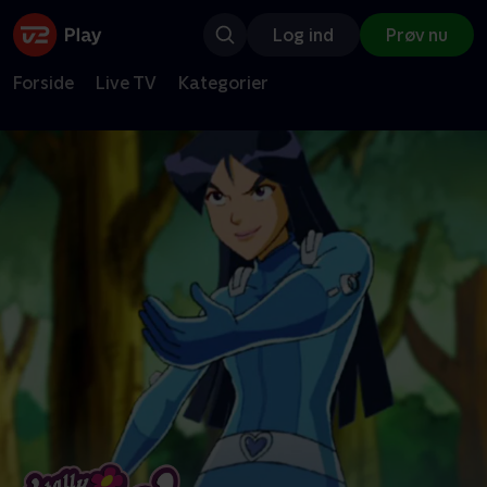
Log ind
Prøv nu
Forside
Live TV
Kategorier