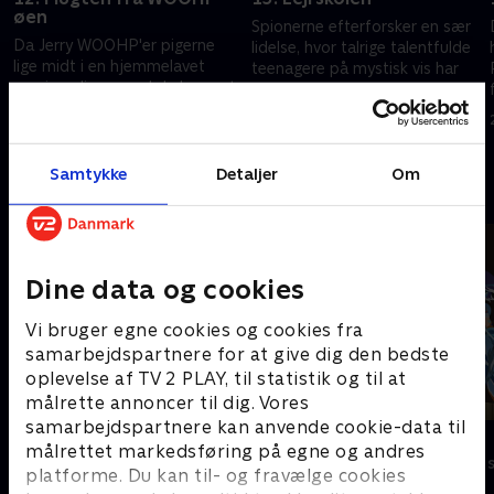
øen
Spionerne efterforsker en sær
Da Jerry WOOHP'er pigerne
t
lidelse, hvor talrige talentfulde
lige midt i en hjemmelavet
teenagere på mystisk vis har
mani-pedicure, ved de bare, at
mistet deres evner. Spionerne
det må være alvorligt - og det
sporer fænomenet til en
21. august 2005 • 21 min
er det.
talentlejr.
5. juni 2005 • 21 min
Samtykke
Detaljer
Om
Andre så også
Dine data og cookies
Vi bruger egne cookies og cookies fra
samarbejdspartnere for at give dig den bedste
oplevelse af TV 2 PLAY, til statistik og til at
målrette annoncer til dig. Vores
samarbejdspartnere kan anvende cookie-data til
Miraculous
Mysticons
målrettet markedsføring på egne og andres
Børneserier • 3 sæsoner
Børneserier • 1
platforme. Du kan til- og fravælge cookies