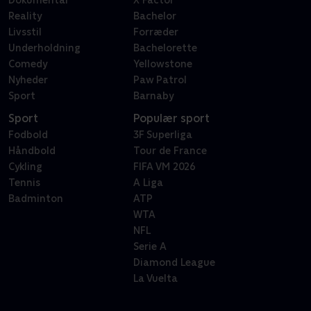
Reality
Bachelor
Livsstil
Forræder
Underholdning
Bachelorette
Comedy
Yellowstone
Nyheder
Paw Patrol
Sport
Barnaby
Sport
Populær sport
Fodbold
3F Superliga
Håndbold
Tour de France
Cykling
FIFA VM 2026
Tennis
A Liga
Badminton
ATP
WTA
NFL
Serie A
Diamond League
La Vuelta