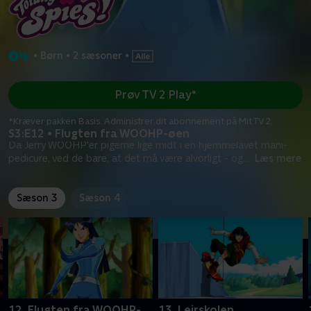
•
Børn
•
2 sæsoner
•
Prøv TV 2 Play*
*Kræver pakken Basis. Administrer dit abonnement på Mit TV 2.
S3:E12 • Flugten fra WOOHP-øen
Da Jerry WOOHP'er pigerne lige midt i en hjemmelavet mani-
pedicure, ved de bare, at det må være alvorligt - og
...
Læs mere
Sæson 3
Sæson 4
12. Flugten fra WOOHP-
13. Lejrskolen