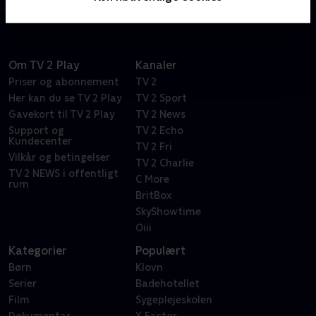
Om TV 2 Play
Kanaler
Priser og abonnement
TV 2
Her kan du se TV 2 Play
TV 2 Sport
Gavekort til TV 2 Play
TV 2 News
Support og
TV 2 Echo
Kundecenter
TV 2 Fri
Vilkår og betingelser
TV 2 Charlie
TV 2 NEWS i offentligt
C More
rum
BritBox
SkyShowtime
Oiii
Kategorier
Populært
Børn
Klovn
Serier
Badehotellet
Film
Sygeplejeskolen
Dokumentar
X Factor