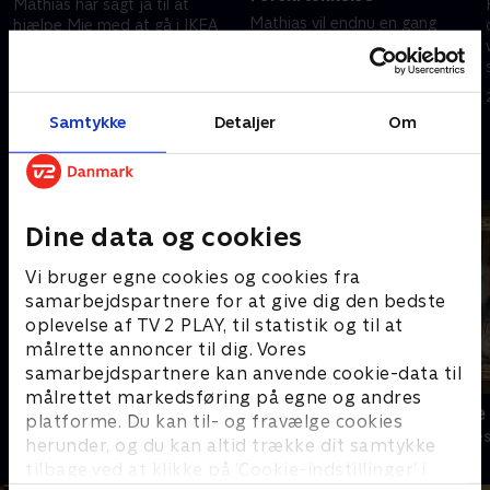
Mathias har sagt ja til at
Mathias vil endnu en gang
hjælpe Mie med at gå i IKEA
hjælpe Theis og Mie, men med
men Aslan er stærk
Aslans gode råd ryger han
modstander af den idé. .
nærmest ind i en "shit-storm" -
13. oktober 2014 • 23 min
som man siger på godt dansk. .
20. oktober 2014 • 23 min
Samtykke
Detaljer
Om
Andre så også
Dine data og cookies
Vi bruger egne cookies og cookies fra
samarbejdspartnere for at give dig den bedste
oplevelse af TV 2 PLAY, til statistik og til at
målrette annoncer til dig. Vores
samarbejdspartnere kan anvende cookie-data til
målrettet markedsføring på egne og andres
Klovn
Minkavlerne
platforme. Du kan til- og fravælge cookies
Komedie • 11 sæsoner
Komedie • 4 sæ
herunder, og du kan altid trække dit samtykke
tilbage ved at klikke på ’Cookie-indstillinger’ i