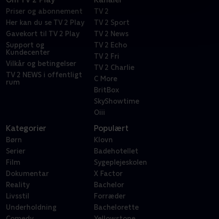
Priser og abonnement
TV 2
Her kan du se TV 2 Play
TV 2 Sport
Gavekort til TV 2 Play
TV 2 News
Support og
TV 2 Echo
Kundecenter
TV 2 Fri
Vilkår og betingelser
TV 2 Charlie
TV 2 NEWS i offentligt
C More
rum
BritBox
SkyShowtime
Oiii
Kategorier
Populært
Børn
Klovn
Serier
Badehotellet
Film
Sygeplejeskolen
Dokumentar
X Factor
Reality
Bachelor
Livsstil
Forræder
Underholdning
Bachelorette
Comedy
Yellowstone