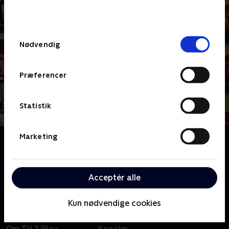
bunden af siden. Læs mere om hvordan TV 2
behandler dine oplysninger i
TV 2s privatlivspolitik
.
Samtykkevalg
Nødvendig
Præferencer
Statistik
Marketing
Om Tomgang
I Tomgang kan du følge kioskejeren Mathias, der er
gået lidt i stå i sit liv. Det samme er hans venner Theis
Acceptér alle
og Aslan, og hver dag mødes de for løse problemer.
Kun nødvendige cookies
Om TV 2 Play
Kanaler