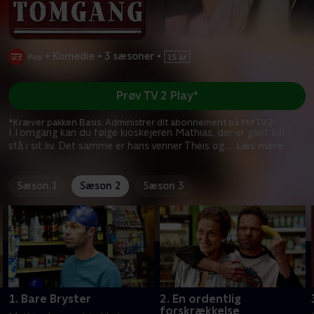
•
Komedie
•
3 sæsoner
•
Prøv TV 2 Play*
*Kræver pakken Basis. Administrer dit abonnement på Mit TV 2.
I Tomgang kan du følge kioskejeren Mathias, der er gået lidt i
stå i sit liv. Det samme er hans venner Theis og
...
Læs mere
Sæson 1
Sæson 2
Sæson 3
1. Bare Bryster
2. En ordentlig
forskrækkelse