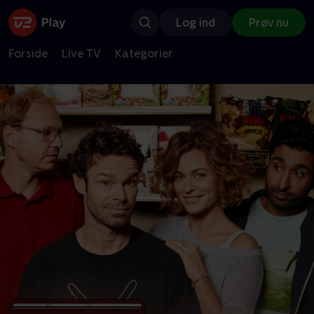
Log ind
Prøv nu
Forside
Live TV
Kategorier