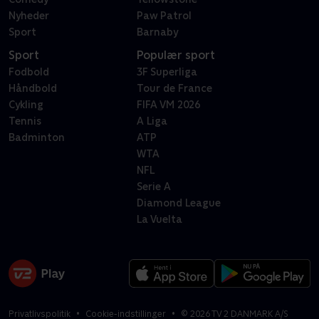
Nyheder
Paw Patrol
Sport
Barnaby
Sport
Populær sport
Fodbold
3F Superliga
Håndbold
Tour de France
Cykling
FIFA VM 2026
Tennis
A Liga
Badminton
ATP
WTA
NFL
Serie A
Diamond League
La Vuelta
Privatlivspolitik
Cookie-indstillinger
©
2026
TV 2 DANMARK A/S