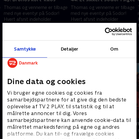
e
Thomas og vennerne er tilbage
Thomas og vennerne er tilbage
med nye eventyr på Sodor!
med nye eventyr på Sodor!
Hvert afsnit indeholder
Hvert afsnit indeholder
spændende rejser i et nyt,
spændende rejser i et nyt,
interaktivt format, der
interaktivt format, der
5. februar 2025 • 10 min
5. februar 2025 • 10 min
engagerer børnene.
engagerer børnene.
Samtykke
Detaljer
Om
Andre så også
Dine data og cookies
Vi bruger egne cookies og cookies fra
samarbejdspartnere for at give dig den bedste
oplevelse af TV 2 PLAY, til statistik og til at
målrette annoncer til dig. Vores
samarbejdspartnere kan anvende cookie-data til
Gurli Gris
Rasmus Klu
målrettet markedsføring på egne og andres
Børneserier • 4 sæsoner
Børneserier • 3
platforme. Du kan til- og fravælge cookies