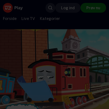
Log ind
Prøv nu
Forside
Live TV
Kategorier