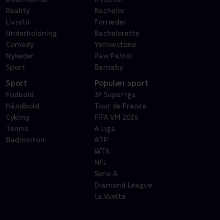
Reality
Bachelor
Livsstil
Forræder
Underholdning
Bachelorette
Comedy
Yellowstone
Nyheder
Paw Patrol
Sport
Barnaby
Sport
Populær sport
Fodbold
3F Superliga
Håndbold
Tour de France
Cykling
FIFA VM 2026
Tennis
A Liga
Badminton
ATP
WTA
NFL
Serie A
Diamond League
La Vuelta