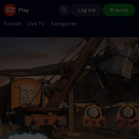
Log ind
Prøv nu
Forside
Live TV
Kategorier