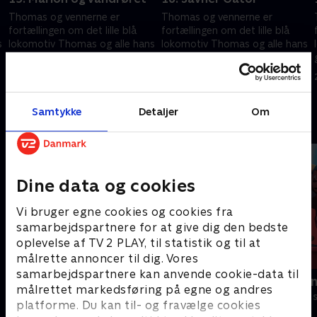
Thomas og vennerne er
Thomas og vennerne er
fortællingen om det lille blå
fortællingen om det lille blå
s
lokomotiv Thomas og alle hans
lokomotiv Thomas og alle hans
gode venner på øen Sodor.
gode venner på øen Sodor.
24. september 2023 • 10 min
24. september 2023 • 10 min
Samtykke
Detaljer
Om
Andre så også
Dine data og cookies
Vi bruger egne cookies og cookies fra
samarbejdspartnere for at give dig den bedste
oplevelse af TV 2 PLAY, til statistik og til at
målrette annoncer til dig. Vores
samarbejdspartnere kan anvende cookie-data til
Gurli Gris
Rasmus Klu
målrettet markedsføring på egne og andres
Børneserier • 4 sæsoner
Børneserier • 3
platforme. Du kan til- og fravælge cookies