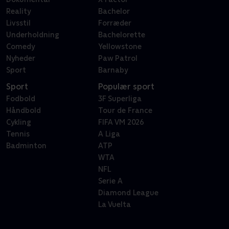
Reality
Bachelor
Livsstil
Forræder
Underholdning
Bachelorette
Comedy
Yellowstone
Nyheder
Paw Patrol
Sport
Barnaby
Sport
Populær sport
Fodbold
3F Superliga
Håndbold
Tour de France
Cykling
FIFA VM 2026
Tennis
A Liga
Badminton
ATP
WTA
NFL
Serie A
Diamond League
La Vuelta