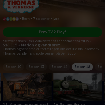
•
Børn
•
7 sæsoner
•
Prøv TV 2 Play*
*Kræver pakken Basis. Administrer dit abonnement på Mit TV 2.
S18:E15 • Marion og vandrøret
Thomas og vennerne er fortællingen om det lille blå lokomotiv
Thomas og alle hans gode venner på øen Sodor.
Sæson 10
Sæson 13
Sæson 14
Sæson 18
Sæs
15. Marion og vandrøret
16. Savner Gator