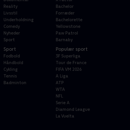
Reality
Bachelor
Livsstil
Forræder
Underholdning
Bachelorette
Comedy
Yellowstone
Nyheder
Paw Patrol
Sport
Barnaby
Sport
Populær sport
Fodbold
3F Superliga
Håndbold
Tour de France
Cykling
FIFA VM 2026
Tennis
A Liga
Badminton
ATP
WTA
NFL
Serie A
Diamond League
La Vuelta