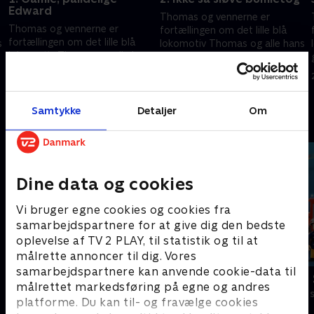
Edward
Thomas og vennerne er
Thomas og vennerne er
fortællingen om det lille blå
fortællingen om det lille blå
s
lokomotiv Thomas og alle hans
lokomotiv Thomas og alle hans
gode venner på øen Sodor.
gode venner på øen Sodor.
24. september 2023 • 10 min
24. september 2023 • 10 min
Samtykke
Detaljer
Om
Andre så også
Dine data og cookies
Vi bruger egne cookies og cookies fra
samarbejdspartnere for at give dig den bedste
oplevelse af TV 2 PLAY, til statistik og til at
målrette annoncer til dig. Vores
samarbejdspartnere kan anvende cookie-data til
Gurli Gris
Brandmand
målrettet markedsføring på egne og andres
Børneserier • 4 sæsoner
Børneserier • 1
platforme. Du kan til- og fravælge cookies