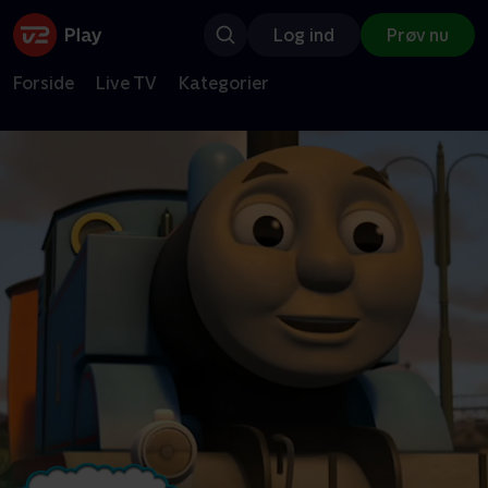
Log ind
Prøv nu
Forside
Live TV
Kategorier