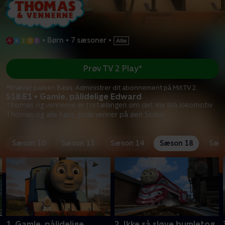
•
Børn
•
7 sæsoner
•
Prøv TV 2 Play*
*Kræver pakken Basis. Administrer dit abonnement på Mit TV 2.
S18:E1 • Gamle, pålidelige Edward
Thomas og vennerne er fortællingen om det lille blå lokomotiv
Thomas og alle hans gode venner på øen Sodor.
Sæson 10
Sæson 13
Sæson 14
Sæson 18
Sæs
1. Gamle, pålidelige
2. Ikke så sløve bumletog