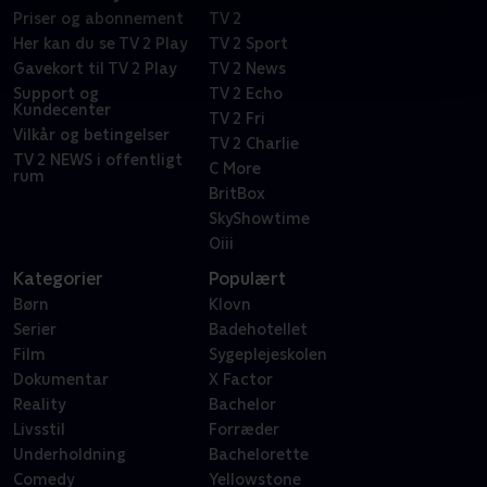
Priser og abonnement
TV 2
Her kan du se TV 2 Play
TV 2 Sport
Gavekort til TV 2 Play
TV 2 News
Support og
TV 2 Echo
Kundecenter
TV 2 Fri
Vilkår og betingelser
TV 2 Charlie
TV 2 NEWS i offentligt
C More
rum
BritBox
SkyShowtime
Oiii
Kategorier
Populært
Børn
Klovn
Serier
Badehotellet
Film
Sygeplejeskolen
Dokumentar
X Factor
Reality
Bachelor
Livsstil
Forræder
Underholdning
Bachelorette
Comedy
Yellowstone