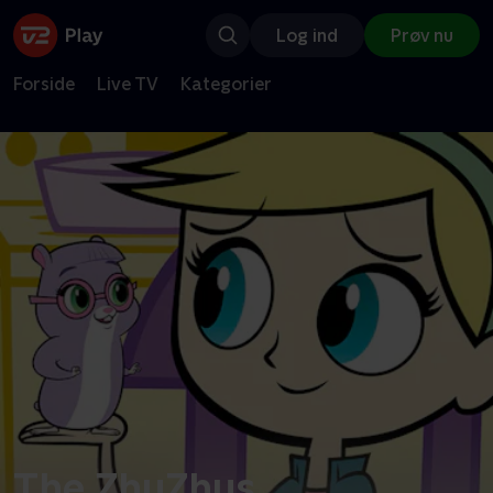
Log ind
Prøv nu
Forside
Live TV
Kategorier
The ZhuZhus