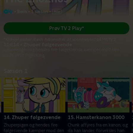
•
Børn
•
1 sæson
•
Prøv TV 2 Play*
*Kræver pakken Basis. Administrer dit abonnement på Mit TV 2.
S1:E14 • Zhuper følgezvende
Zhuperpigen og hendes fire følgesvende kæmper mod den
onde pirat Pigeskæg.
Sæson 1
14. Zhuper følgezvende
15. Hamsterkanon 3000
Zhuperpigen og hendes fire
Chunk affyres fra en kanon, og
følgesvende kæmper mod den
da han lander, forveksles han