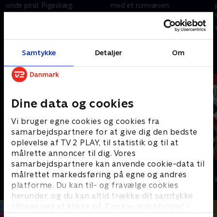
onde pirat Pigeskæg.
med et rumvæsen.
9. december 2023 • 21 min
9. december 2023 • 21 min
Samtykke
Detaljer
Om
Andre så også
Dine data og cookies
Vi bruger egne cookies og cookies fra
samarbejdspartnere for at give dig den bedste
oplevelse af TV 2 PLAY, til statistik og til at
målrette annoncer til dig. Vores
samarbejdspartnere kan anvende cookie-data til
Mysticons
Miraculous
målrettet markedsføring på egne og andres
Børneserier • 1 sæsoner
Børneserier • 3
platforme. Du kan til- og fravælge cookies
herunder, og du kan altid trække dit samtykke
tilbage ved at klikke på ’Cookie-indstillinger’ i
bunden af siden. Læs mere om hvordan TV 2