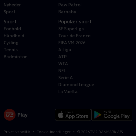
Nyheder
Paw Patrol
Sport
Barnaby
Sport
Populær sport
Fodbold
3F Superliga
Håndbold
Tour de France
Cykling
FIFA VM 2026
Tennis
A Liga
Badminton
ATP
WTA
NFL
Serie A
Diamond League
La Vuelta
Privatlivspolitik
Cookie-indstillinger
©
2026
TV 2 DANMARK A/S