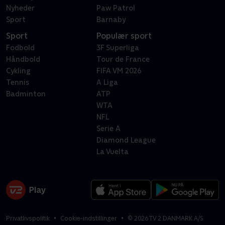
Nyheder
Paw Patrol
Sport
Barnaby
Sport
Populær sport
Fodbold
3F Superliga
Håndbold
Tour de France
Cykling
FIFA VM 2026
Tennis
A Liga
Badminton
ATP
WTA
NFL
Serie A
Diamond League
La Vuelta
Privatlivspolitik
Cookie-indstillinger
©
2026
TV 2 DANMARK A/S