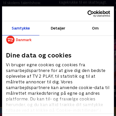
kagekrukke til en skattejagt,
til skolens talentshow.
men glemmer hvor.
9. december 2023 • 21 min
9. december 2023 • 21 min
Samtykke
Detaljer
Om
Andre så også
Dine data og cookies
Vi bruger egne cookies og cookies fra
samarbejdspartnere for at give dig den bedste
oplevelse af TV 2 PLAY, til statistik og til at
målrette annoncer til dig. Vores
samarbejdspartnere kan anvende cookie-data til
Miraculous
Totally Spies
målrettet markedsføring på egne og andres
Børneserier • 3 sæsoner
Børneserier • 2
platforme. Du kan til- og fravælge cookies
herunder, og du kan altid trække dit samtykke
tilbage ved at klikke på ’Cookie-indstillinger’ i
bunden af siden. Læs mere om hvordan TV 2