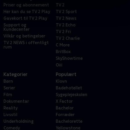
Priser og abonnement
TV 2
Her kan du se TV 2 Play
TV 2 Sport
Gavekort til TV 2 Play
TV 2 News
Support og
TV 2 Echo
Kundecenter
TV 2 Fri
Vilkår og betingelser
TV 2 Charlie
TV 2 NEWS i offentligt
C More
rum
BritBox
SkyShowtime
Oiii
Kategorier
Populært
Børn
Klovn
Serier
Badehotellet
Film
Sygeplejeskolen
Dokumentar
X Factor
Reality
Bachelor
Livsstil
Forræder
Underholdning
Bachelorette
Comedy
Yellowstone