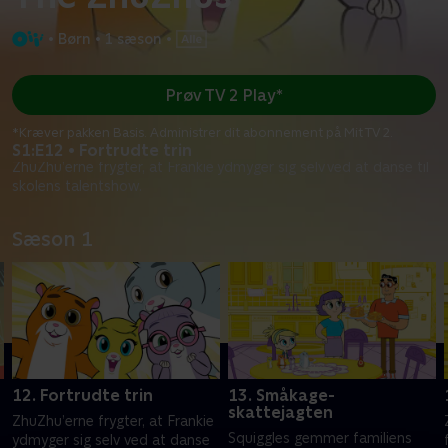
•
Børn
•
1 sæson
•
Prøv TV 2 Play*
*Kræver pakken Basis. Administrer dit abonnement på Mit TV 2.
S1:E12 • Fortrudte trin
ZhuZhu’erne frygter, at Frankie ydmyger sig selv ved at danse til
skolens talentshow.
Sæson 1
12. Fortrudte trin
13. Småkage-
skattejagten
ZhuZhu’erne frygter, at Frankie
Squiggles gemmer familiens
ydmyger sig selv ved at danse