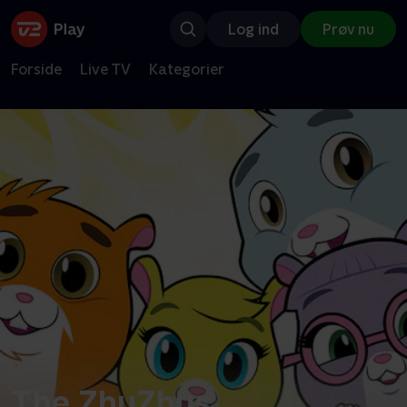
Log ind
Prøv nu
Forside
Live TV
Kategorier
The ZhuZhus