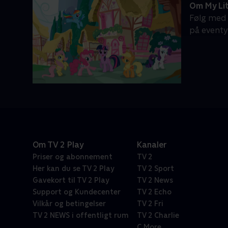
Om My Lit
Følg med 
på eventy
Om TV 2 Play
Kanaler
Priser og abonnement
TV 2
Her kan du se TV 2 Play
TV 2 Sport
Gavekort til TV 2 Play
TV 2 News
Support og Kundecenter
TV 2 Echo
Vilkår og betingelser
TV 2 Fri
TV 2 NEWS i offentligt rum
TV 2 Charlie
C More