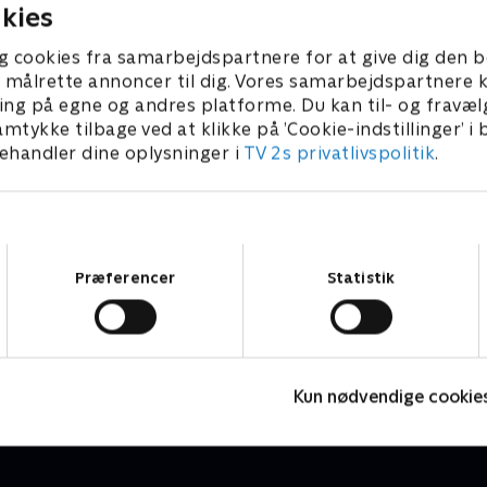
kies
g cookies fra samarbejdspartnere for at give dig den b
l at målrette annoncer til dig. Vores samarbejdspartner
ing på egne og andres platforme. Du kan til- og fravæl
amtykke tilbage ved at klikke på ’Cookie-indstillinger’ i
handler dine oplysninger i
TV 2s privatlivspolitik
.
Samtykkevalg
Præferencer
Statistik
The ZhuZhus
B
Børneserier • 1 sæsoner
B
Kun nødvendige cookie