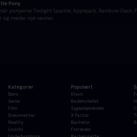
tle Pony
når ponyerne Twilight Sparkle, Applejack, Rainbow Dash, Flu
r og møder nye venner.
Kategorier
Populært
S
Børn
Klovn
F
Serier
Badehotellet
H
Film
Sygeplejeskolen
C
Dokumentar
X Factor
T
Reality
Bachelor
B
Livsstil
Forræder
Underholdning
Bachelorette