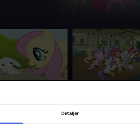
sky
12. Cutie kalder
y må overtale en sovende
Apple Bloom er trist, fordi
at flytte ud af byen, før den
ikke har fået sit cutie mark,
rt røg, som den danner,
prøver hun at finde ud af, h
Detaljer
hele Equestria!.
hendes kald i livet, så hun k
mærket
1 • 21 min
1. maj 2021 • 21 min