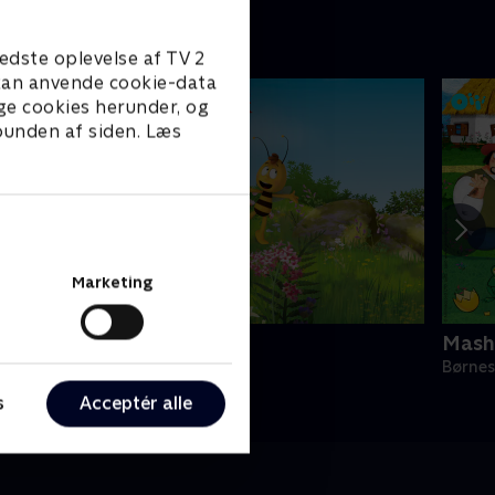
edste oplevelse af TV 2
e kan anvende cookie-data
ge cookies herunder, og
 bunden af siden. Læs
Marketing
ien Maja
Mash
ørneserier • 1 sæsoner
Børnes
s
Acceptér alle