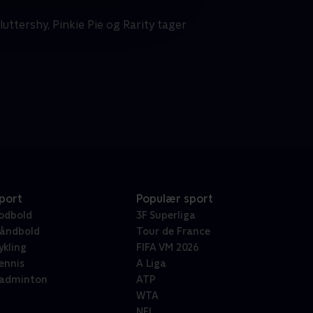
ttershy, Pinkie Pie og Rarity tager
port
Populær sport
odbold
3F Superliga
åndbold
Tour de France
ykling
FIFA VM 2026
ennis
A Liga
adminton
ATP
WTA
NFL