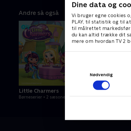
Dine data og coo
Andre så også
Vi bruger egne cookies o
PLAY, til statistik og ti
til målrettet markedsfør
du kan altid trække dit s
mere om hvordan TV 2 be
Nødvendig
Little Charmers
Børneserier • 2 sæsoner