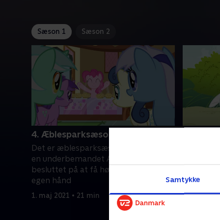
Sæson 1
Sæson 2
4. Æblesparksæson
7. Drage
Det er æblesparksæson i Ponyville, og
Fluttersh
en underbemandet Applejack er fast
drage til 
besluttet på at få høsten i hus på
sky af so
Samtykke
egen hånd
indhyller 
1. maj 2021 • 21 min
1. maj 202