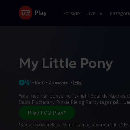
Forside
Live TV
Kategori
My Little Pony
•
Børn
•
2 sæsoner
•
Følg med når ponyerne Twilight Sparkle, Applejac
Dash, Fluttershy, Pinkie Pie og Rarity tager på
...
Læ
Prøv TV 2 Play*
*Kræver pakken Basis. Administrer dit abonnement på Mit