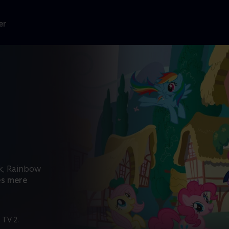
er
k, Rainbow
s mere
 TV 2.