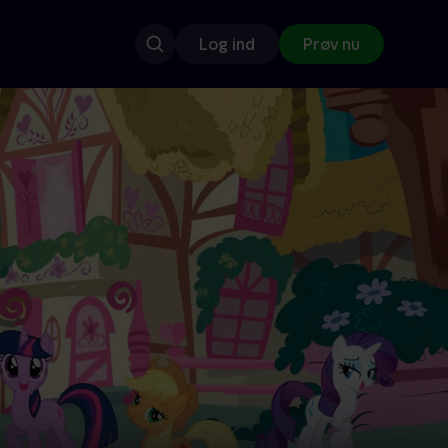
Log ind
Prøv nu