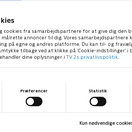
forstår, at byen gemmer på 
hemmeligheder, der kan bri
2024 • 52 min
mission og liv i fare
15. marts 2024 • 47 min
kies
g cookies fra samarbejdspartnere for at give dig den b
l at målrette annoncer til dig. Vores samarbejdspartner
ing på egne og andres platforme. Du kan til- og fravæl
amtykke tilbage ved at klikke på ’Cookie-indstillinger’ i
handler dine oplysninger i
TV 2s privatlivspolitik
.
Samtykkevalg
Præferencer
Statistik
Fornyet mistanke
T
Kun nødvendige cookie
Krimi & Spænding • 2 sæsoner
K