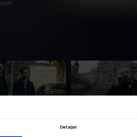
picet
et fra Porto da Lúa
2. Nøglerne til kongerige
 ankommer til Porto da Lúa
Efter at have fundet Joaquí
Detaljer
 for at undersøge et påstået
Bustamantes lig får Salinas 