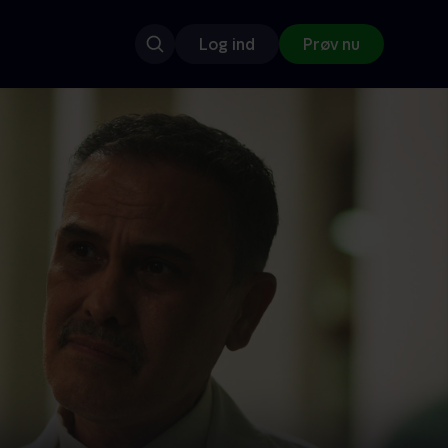
Log ind
Prøv nu