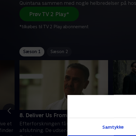
Quintana sammen med nogle helbredelser på hos
Prøv TV 2 Play*
*tilkøbes til TV 2 Play abonnement
Sæson 1
Sæson 2
8. Deliver Us From Evil
1. Orakl
ive et
Efterforskningen får en uventet
Præsterne
Samtykke
finder
afslutning. De udsendte kæder
i Galicien