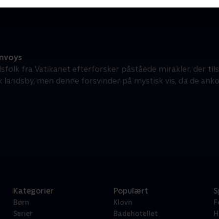
nvoys
folk fra Vatikanet efterforsker påståede mirakler, der tils
 landsby, men denne forsvinder på mystisk vis, da de an
Kategorier
Populært
S
Børn
Klovn
F
Serier
Badehotellet
H