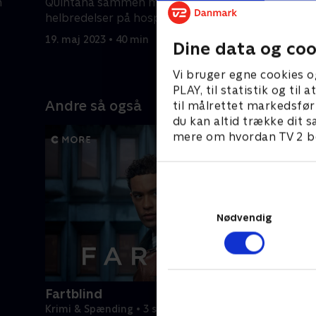
n
Quintana sammen med nogle
mirakel. .
helbredelser på hospicet
15. marts 
19. maj 2023 • 40 min
Dine data og coo
Vi bruger egne cookies o
PLAY, til statistik og ti
Andre så også
til målrettet markedsfør
du kan altid trække dit s
mere om hvordan TV 2 be
Nødvendig
Fartblind
Krimi & Spænding • 3 sæsoner