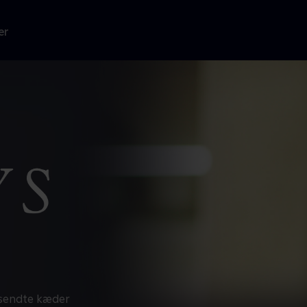
er
dsendte kæder