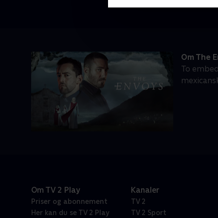
Om The E
To embeds
mexicansk
Om TV 2 Play
Kanaler
Priser og abonnement
TV 2
Her kan du se TV 2 Play
TV 2 Sport