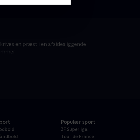
krives en præst i en afsidesliggende
kommer
port
Populær sport
odbold
3F Superliga
åndbold
Tour de France