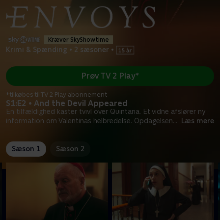
Kræver SkyShowtime
Krimi & Spænding
•
2 sæsoner
•
Prøv TV 2 Play*
*tilkøbes til TV 2 Play abonnement
S1:E2 • And the Devil Appeared
En tilfældighed kaster tvivl over Quintana. Et vidne afslører ny
information om Valentinas helbredelse. Opdagelsen
...
Læs mere
Sæson 1
Sæson 2