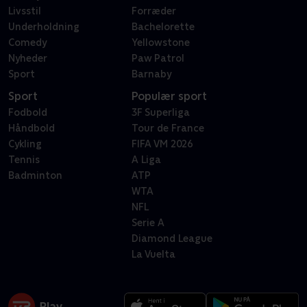
Livsstil
Forræder
Underholdning
Bachelorette
Comedy
Yellowstone
Nyheder
Paw Patrol
Sport
Barnaby
Sport
Populær sport
Fodbold
3F Superliga
Håndbold
Tour de France
Cykling
FIFA VM 2026
Tennis
A Liga
Badminton
ATP
WTA
NFL
Serie A
Diamond League
La Vuelta