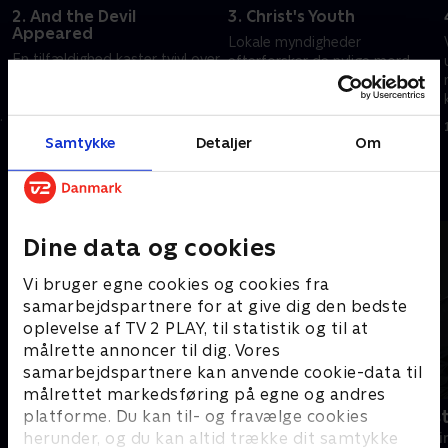
2. And the Devil
3. Christ's Youth
Appeared
Lokale myndigheder
En tilfældighed kaster tvivl over
efterforsker de nylige mord.
Quintana. Et vidne afslører ny
Vatikanet lægger pres på de
information om Valentinas
udsendte, da de udvider deres
helbredelse. Opdagelsen af et
efterforskningsområde, og
19. maj 2023 • 48 min
lig vækker minder om Salinas'
sætter opholdet i fare
Samtykke
Detaljer
Om
19. maj 2023 • 55 min
barndom
Andre så også
Dine data og cookies
Vi bruger egne cookies og cookies fra
samarbejdspartnere for at give dig den bedste
oplevelse af TV 2 PLAY, til statistik og til at
målrette annoncer til dig. Vores
samarbejdspartnere kan anvende cookie-data til
målrettet markedsføring på egne og andres
Fartblind
Fornyet mis
platforme. Du kan til- og fravælge cookies
herunder, og du kan altid trække dit samtykke
Krimi & Spænding • 3 sæsoner
Krimi & Spændi