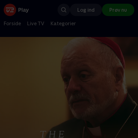
Log ind
Prøv nu
Forside
Live TV
Kategorier