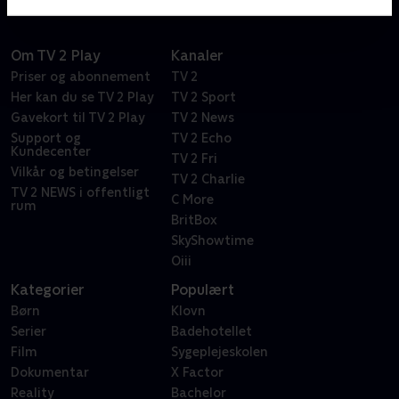
Om TV 2 Play
Kanaler
Priser og abonnement
TV 2
Her kan du se TV 2 Play
TV 2 Sport
Gavekort til TV 2 Play
TV 2 News
Support og
TV 2 Echo
Kundecenter
TV 2 Fri
Vilkår og betingelser
TV 2 Charlie
TV 2 NEWS i offentligt
C More
rum
BritBox
SkyShowtime
Oiii
Kategorier
Populært
Børn
Klovn
Serier
Badehotellet
Film
Sygeplejeskolen
Dokumentar
X Factor
Reality
Bachelor