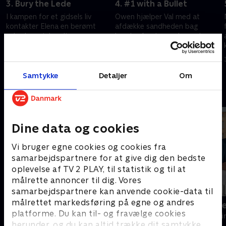
3. Bury the Lede
4. #1 with a Bullet
I kampen for et gidsels liv
Owen hjælper Val med at
kontakter Elena en berømt
afdække sandheden bag
nyhedsvært, kendt som
hendes første møde med
Amerikas mest troværdige
Elena.
mand, for at at sikre en
30. juni 2026 • 41 min
30. juni 2026 • 41 min
frigivelse.
Samtykke
Detaljer
Om
Andre så også
Dine data og cookies
Vi bruger egne cookies og cookies fra
samarbejdspartnere for at give dig den bedste
oplevelse af TV 2 PLAY, til statistik og til at
målrette annoncer til dig. Vores
samarbejdspartnere kan anvende cookie-data til
målrettet markedsføring på egne og andres
Velkommen hjem til mord
Mord i Prov
platforme. Du kan til- og fravælge cookies
Krimi & Spænding • 1 sæsoner
Krimi & Spændi
herunder, og du kan altid trække dit samtykke