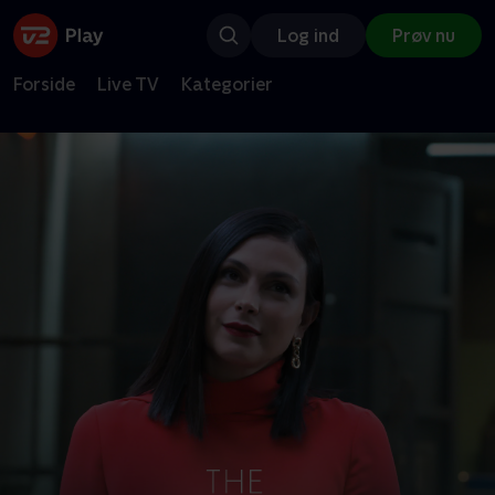
Log ind
Prøv nu
Forside
Live TV
Kategorier