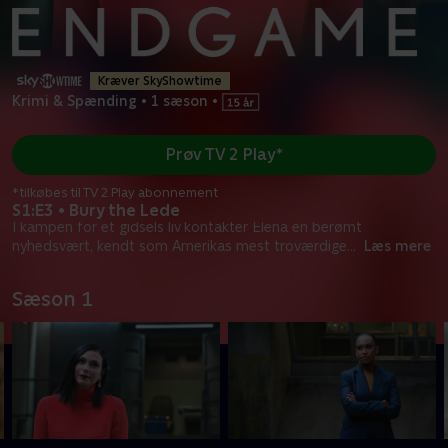
Kræver SkyShowtime
Krimi & Spænding
•
1 sæson
•
Prøv TV 2 Play*
*tilkøbes til TV 2 Play abonnement
S1:E3 • Bury the Lede
I kampen for et gidsels liv kontakter Elena en berømt
nyhedsvært, kendt som Amerikas mest troværdige
...
Læs mere
Sæson 1