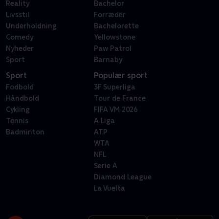
Reality
Bachelor
Livsstil
Forræder
Underholdning
Bachelorette
Comedy
Yellowstone
Nyheder
Paw Patrol
Sport
Barnaby
Sport
Populær sport
Fodbold
3F Superliga
Håndbold
Tour de France
Cykling
FIFA VM 2026
Tennis
A Liga
Badminton
ATP
WTA
NFL
Serie A
Diamond League
La Vuelta