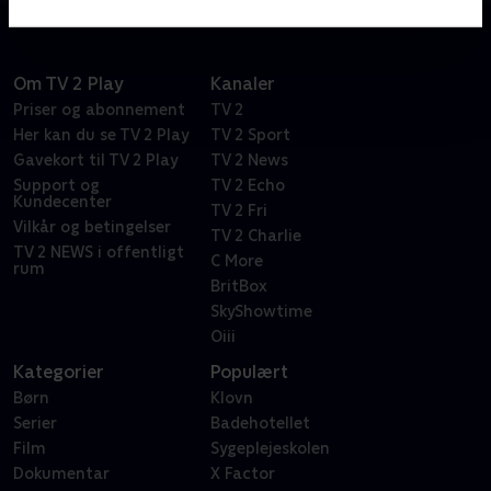
Om TV 2 Play
Kanaler
Priser og abonnement
TV 2
Her kan du se TV 2 Play
TV 2 Sport
Gavekort til TV 2 Play
TV 2 News
Support og
TV 2 Echo
Kundecenter
TV 2 Fri
Vilkår og betingelser
TV 2 Charlie
TV 2 NEWS i offentligt
C More
rum
BritBox
SkyShowtime
Oiii
Kategorier
Populært
Børn
Klovn
Serier
Badehotellet
Film
Sygeplejeskolen
Dokumentar
X Factor