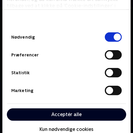
tilbage ved at klikke på ’Cookie-indstillinger’ i
bunden af siden. Læs mere om hvordan TV 2
behandler dine oplysninger i
TV 2s privatlivspolitik
.
Samtykkevalg
Nødvendig
Præferencer
Statistik
Om The Endgame
Marketing
Den fængslede våbenhandler Elena Federova er
hjernen bag en serie nøje planlagte bankrøverier. Val
Turner er den principfaste, ubarmhjertige og socialt
Acceptér alle
udstødte FBI-agent, som ikke vil stoppe for noget
for at forpurre hendes ambitiøse plan.
Kun nødvendige cookies