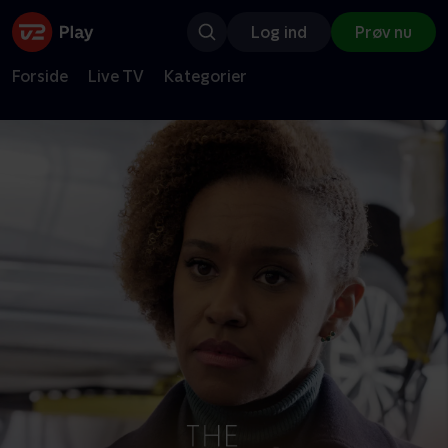
Log ind
Prøv nu
Forside
Live TV
Kategorier