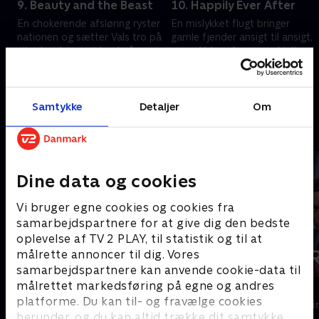
9. Beauty and the Beast
10. Happily Ever After
En chokerende afsløring ryster
En mislykket flugt bringer
nationen og sætter Vals tro på
gamle fjender ansigt til ansigt,
sit arbejde og sit land på
mens Val opdager en skjult
prøve.
sandhed om Owen.
30. juni 2026 • 40 min
30. juni 2026 • 41 min
Samtykke
Detaljer
Om
Andre så også
Dine data og cookies
Vi bruger egne cookies og cookies fra
samarbejdspartnere for at give dig den bedste
oplevelse af TV 2 PLAY, til statistik og til at
målrette annoncer til dig. Vores
samarbejdspartnere kan anvende cookie-data til
målrettet markedsføring på egne og andres
Velkommen hjem til mord
Fartblind
platforme. Du kan til- og fravælge cookies
Krimi & Spænding • 1 sæsoner
Krimi & Spændi
herunder, og du kan altid trække dit samtykke