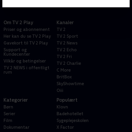
Om TV 2 Play
Kanaler
Priser og abonnement
TV 2
Her kan du se TV 2 Play
TV 2 Sport
Gavekort til TV 2 Play
TV 2 News
Support og
TV 2 Echo
Kundecenter
TV 2 Fri
Vilkår og betingelser
TV 2 Charlie
TV 2 NEWS i offentligt
C More
rum
BritBox
SkyShowtime
Oiii
Kategorier
Populært
Børn
Klovn
Serier
Badehotellet
Film
Sygeplejeskolen
Dokumentar
X Factor