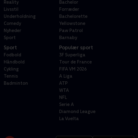
Reality
Bachelor
Livsstil
Forræder
Underholdning
Bachelorette
Comedy
Yellowstone
Nyheder
Paw Patrol
Sport
Barnaby
Sport
Populær sport
Fodbold
3F Superliga
Håndbold
Tour de France
Cykling
FIFA VM 2026
Tennis
A Liga
Badminton
ATP
WTA
NFL
Serie A
Diamond League
La Vuelta