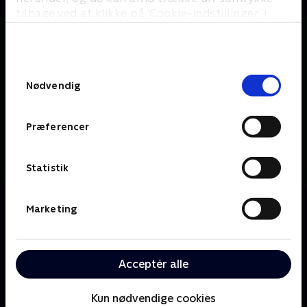
tilbage ved at klikke på ’Cookie-indstillinger’ i
bunden af siden. Læs mere om hvordan TV 2
behandler dine oplysninger i
TV 2s privatlivspolitik
.
Samtykkevalg
Nødvendig
Præferencer
Statistik
Om The Endgame
Marketing
Den fængslede våbenhandler Elena Federova er
hjernen bag en serie nøje planlagte bankrøverier. Val
Turner er den principfaste, ubarmhjertige og socialt
Acceptér alle
udstødte FBI-agent, som ikke vil stoppe for noget
for at forpurre hendes ambitiøse plan.
Kun nødvendige cookies