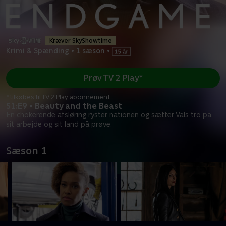
Kræver SkyShowtime
Krimi & Spænding
•
1 sæson
•
Prøv TV 2 Play*
*tilkøbes til TV 2 Play abonnement
S1:E9 • Beauty and the Beast
En chokerende afsløring ryster nationen og sætter Vals tro på
sit arbejde og sit land på prøve.
Sæson 1