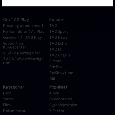
Om TV 2 Play
Kanaler
Priser og abonnement
TV 2
Her kan du se TV 2 Play
TV 2 Sport
Gavekort til TV 2 Play
TV 2 News
Support og
TV 2 Echo
Kundecenter
TV 2 Fri
Vilkår og betingelser
TV 2 Charlie
TV 2 NEWS i offentligt
C More
rum
BritBox
SkyShowtime
Oiii
Kategorier
Populært
Børn
Klovn
Serier
Badehotellet
Film
Sygeplejeskolen
Dokumentar
X Factor