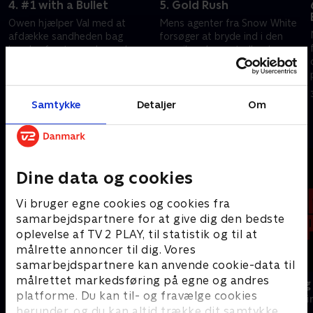
4. #1 with a Bullet
5. Gold Rush
Owen hjælper Val med at
Mens agenter fra Snow White
afdække sandheden bag
forsøger at bryde ind i den
hendes første møde med
amerikanske centralbank,
Elena.
kæmper Val mod uret for at
afværge et økonomisk kollaps.
30. juni 2026 • 41 min
30. juni 2026 • 40 min
Samtykke
Detaljer
Om
Andre så også
Dine data og cookies
Vi bruger egne cookies og cookies fra
samarbejdspartnere for at give dig den bedste
oplevelse af TV 2 PLAY, til statistik og til at
målrette annoncer til dig. Vores
samarbejdspartnere kan anvende cookie-data til
målrettet markedsføring på egne og andres
Velkommen hjem til mord
The Hunting
platforme. Du kan til- og fravælge cookies
Krimi & Spænding • 1 sæsoner
Krimi & Spændi
herunder, og du kan altid trække dit samtykke