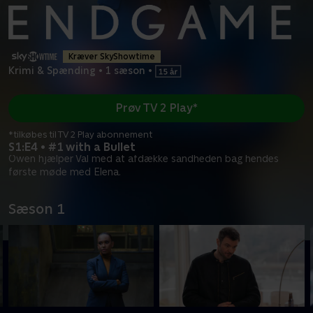
Kræver SkyShowtime
Krimi & Spænding
•
1 sæson
•
Prøv TV 2 Play*
*tilkøbes til TV 2 Play abonnement
S1:E4 • #1 with a Bullet
Owen hjælper Val med at afdække sandheden bag hendes
første møde med Elena.
Sæson 1