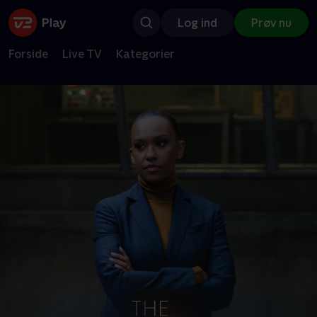
Log ind
Prøv nu
Forside
Live TV
Kategorier