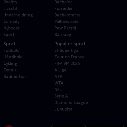
Reality
Bachelor
Livsstil
Forræder
Underholdning
Bachelorette
Comedy
Yellowstone
Nyheder
Paw Patrol
Sport
Barnaby
Sport
Populær sport
Fodbold
3F Superliga
Håndbold
Tour de France
Cykling
FIFA VM 2026
Tennis
A Liga
Badminton
ATP
WTA
NFL
Serie A
Diamond League
La Vuelta