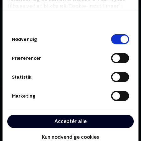
tilbage ved at klikke på ’Cookie-indstillinger’ i
bunden af siden. Læs mere om hvordan TV 2
behandler dine oplysninger i
TV 2s privatlivspolitik
.
Samtykkevalg
Nødvendig
Præferencer
Statistik
Om The Endgame
Marketing
Den fængslede våbenhandler Elena Federova er
hjernen bag en serie nøje planlagte bankrøverier. Val
Turner er den principfaste, ubarmhjertige og socialt
Acceptér alle
udstødte FBI-agent, som ikke vil stoppe for noget
for at forpurre hendes ambitiøse plan.
Kun nødvendige cookies