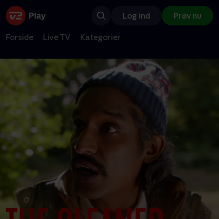
Log ind
Prøv nu
Forside
Live TV
Kategorier