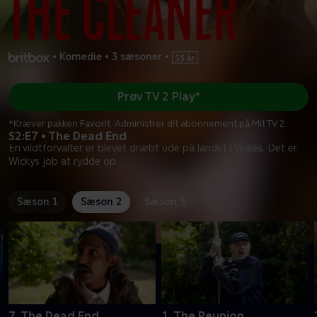
•
Komedie
•
3 sæsoner
•
Prøv TV 2 Play*
*Kræver pakken Favorit. Administrer dit abonnement på Mit TV 2.
S2:E7 • The Dead End
En vildtforvalter er blevet dræbt ude på landet i Wales. Det er
Wickys job at rydde op.
Sæson 1
Sæson 2
Sæson 3
7. The Dead End
1. The Reunion