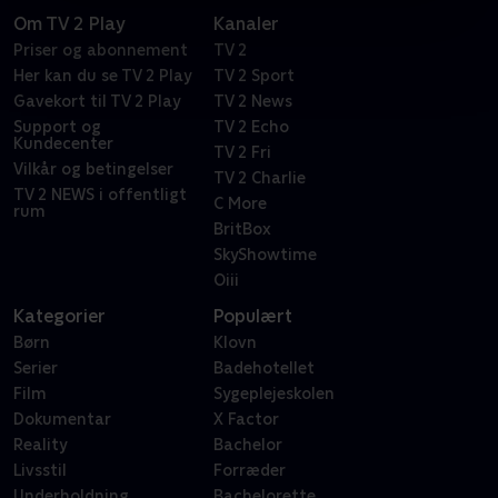
Om TV 2 Play
Kanaler
Priser og abonnement
TV 2
Her kan du se TV 2 Play
TV 2 Sport
Gavekort til TV 2 Play
TV 2 News
Support og
TV 2 Echo
Kundecenter
TV 2 Fri
Vilkår og betingelser
TV 2 Charlie
TV 2 NEWS i offentligt
C More
rum
BritBox
SkyShowtime
Oiii
Kategorier
Populært
Børn
Klovn
Serier
Badehotellet
Film
Sygeplejeskolen
Dokumentar
X Factor
Reality
Bachelor
Livsstil
Forræder
Underholdning
Bachelorette