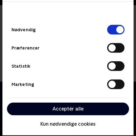
bunden af siden. Læs mere om hvordan TV 2
behandler dine oplysninger i
TV 2s privatlivspolitik
.
Samtykkevalg
Nødvendig
Præferencer
Statistik
Marketing
Om The Cleaner
Det er politiets job at rydde op i byen, men det er
Wickys job at rydde op ved gerningssteder. Greg
Acceptér alle
Davies har skrevet serien og medvirker.
Kun nødvendige cookies