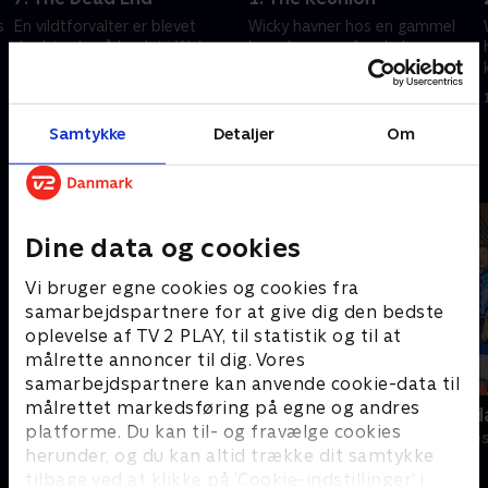
s
En vildtforvalter er blevet
Wicky havner hos en gammel
dræbt ude på landet i Wales.
barndomsven fra skolen, som
Det er Wickys job at rydde op.
det viser sig, har klaret sig
ganske godt.
1. maj 2023 • 28 min
19. februar 2025 • 27 min
Samtykke
Detaljer
Om
Andre så også
Dine data og cookies
Vi bruger egne cookies og cookies fra
samarbejdspartnere for at give dig den bedste
oplevelse af TV 2 PLAY, til statistik og til at
målrette annoncer til dig. Vores
samarbejdspartnere kan anvende cookie-data til
målrettet markedsføring på egne og andres
Lillemand
Robssons (da
platforme. Du kan til- og fravælge cookies
Komedie • 2 sæsoner
Komedie • 1 sæ
herunder, og du kan altid trække dit samtykke
tilbage ved at klikke på ’Cookie-indstillinger’ i