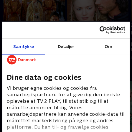
1. Det forgiftede bæger
2. Snigmorderen
Det lykkes Rodrigo at bestikke
Den nye pave spilder ikke tiden
og intimidere sig vej til at blive
og konsoliderer magten ved at
valgt som Pave Alexander VI.
udpege sine børn til høje
Samtykke
Detaljer
Om
embeder.
1. juli 2021 • 47 min
1. juli 2021 • 49 min
Andre så også
Dine data og cookies
Vi bruger egne cookies og cookies fra
samarbejdspartnere for at give dig den bedste
oplevelse af TV 2 PLAY, til statistik og til at
målrette annoncer til dig. Vores
samarbejdspartnere kan anvende cookie-data til
målrettet markedsføring på egne og andres
platforme. Du kan til- og fravælge cookies