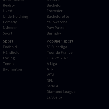
Reality
Bachelor
Livsstil
Forræder
Underholdning
Bachelorette
Comedy
Yellowstone
Nyheder
Paw Patrol
Sport
Barnaby
Sport
Populær sport
Fodbold
3F Superliga
Håndbold
Tour de France
Cykling
FIFA VM 2026
Tennis
A Liga
Badminton
ATP
WTA
NFL
Serie A
Diamond League
La Vuelta