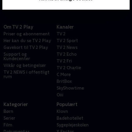
Om TV 2 Play
Kanaler
Priser og abonnement
TV 2
Her kan du se TV 2 Play
TV 2 Sport
Gavekort til TV 2 Play
TV 2 News
Support og
TV 2 Echo
Kundecenter
TV 2 Fri
Vilkår og betingelser
TV 2 Charlie
TV 2 NEWS i offentligt
C More
rum
BritBox
SkyShowtime
Oiii
Kategorier
Populært
Børn
Klovn
Serier
Badehotellet
Film
Sygeplejeskolen
Dokumentar
X Factor