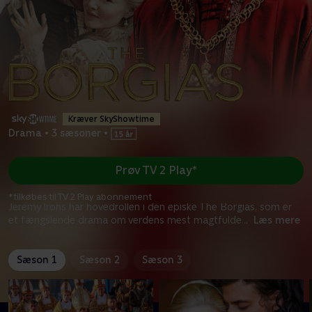
Kræver SkyShowtime
Drama
•
3 sæsoner
•
Prøv TV 2 Play*
*tilkøbes til TV 2 Play abonnement
Jeremy Irons har hovedrollen i den episke The Borgias, som er
et fængslende drama om verdens mest magtfulde
...
Læs mere
Sæson 1
Sæson 2
Sæson 3