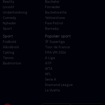
Reality
Bachelor
Livsstil
Forræder
Underholdning
Bachelorette
Comedy
Yellowstone
Nyheder
Paw Patrol
Sport
Barnaby
Sport
Populær sport
Fodbold
3F Superliga
Håndbold
Tour de France
Cykling
FIFA VM 2026
Tennis
A Liga
Badminton
ATP
WTA
NFL
Serie A
Diamond League
La Vuelta