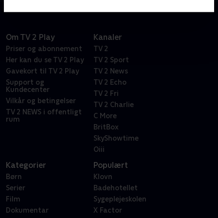
Om TV 2 Play
Kanaler
Priser og abonnement
TV 2
Her kan du se TV 2 Play
TV 2 Sport
Gavekort til TV 2 Play
TV 2 News
Support og
TV 2 Echo
Kundecenter
TV 2 Fri
Vilkår og betingelser
TV 2 Charlie
TV 2 NEWS i offentligt
C More
rum
BritBox
SkyShowtime
Oiii
Kategorier
Populært
Børn
Klovn
Serier
Badehotellet
Film
Sygeplejeskolen
Dokumentar
X Factor