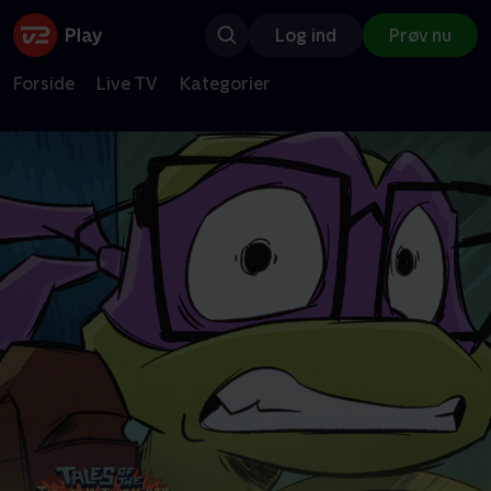
Log ind
Prøv nu
Forside
Live TV
Kategorier