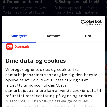
4. Donnie holder ved
5. Bishop laver sit træk!
Donnie ræser gennem New
Bishops oprindelse afslører,
Yorks metro for at stoppe
hvorfor hun hader mutanter,
e
Bishops Mechazoider, mens
hemmeligheden bag
han kæmper mod hendes onde
Mechazoiderne og, hvad der
AI.
skete den nat, skildpadderne
30. december 2024 • 21 min
30. december 2024 • 21 min
faldt i hendes fælde.
Samtykke
Detaljer
Om
Andre så også
Dine data og cookies
Vi bruger egne cookies og cookies fra
samarbejdspartnere for at give dig den bedste
oplevelse af TV 2 PLAY, til statistik og til at
målrette annoncer til dig. Vores
samarbejdspartnere kan anvende cookie-data til
målrettet markedsføring på egne og andres
Vicke Viking
Monchhichi
platforme. Du kan til- og fravælge cookies
Børneserier • 1 sæsoner
Børneserier • 1
herunder, og du kan altid trække dit samtykke