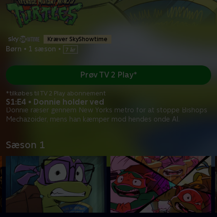
Kræver SkyShowtime
Børn
•
1 sæson
•
Prøv TV 2 Play*
*tilkøbes til TV 2 Play abonnement
S1:E4 • Donnie holder ved
Donnie ræser gennem New Yorks metro for at stoppe Bishops
Mechazoider, mens han kæmper mod hendes onde AI.
Sæson 1