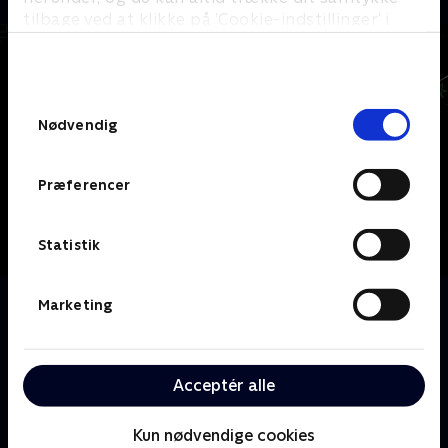
tilbage ved at klikke på ’Cookie-indstillinger’ i
bunden af siden. Læs mere om hvordan TV 2
behandler dine oplysninger i
TV 2s privatlivspolitik
.
Samtykkevalg
Nødvendig
Præferencer
Statistik
Om Tales of the Teenage Mutant Ninja Turtles
Marketing
De heroiske, pizzaelskende skildpaddebrødre Leo,
Mikey, Raph og Donnie skal lære at finde deres
individuelle styrker og arbejde med gamle allierede
Acceptér alle
for at klare både teenagelivet og besejre nye skurke,
der lurer i New York Citys skygger.
Kun nødvendige cookies