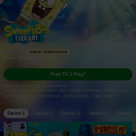
Kræver SkyShowtime
Børn
•
16 sæsoner
•
Prøv TV 2 Play*
*tilkøbes til TV 2 Play abonnement
SvampeBob bor på havets dyb i undervandsbyen Bikini Bunden.
Sammen med sin kammerat, den lyserøde
...
Læs mere
Sæson 1
Sæson 2
Sæson 3
Sæson 4
Sæson 5