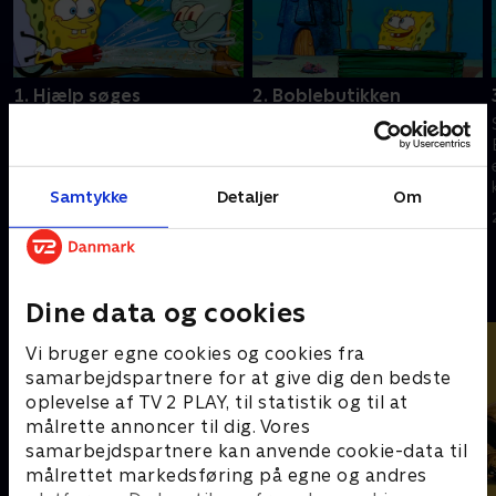
1. Hjælp søges
2. Boblebutikken
SvampeBob søger job på Den
SvampeBob viser sit talent for
Knasende Krabbe og møder
bobleblæsning. I et forsøg på
Sandy for første gang.
at imponere Sandy revner hans
bukser.
Samtykke
Detaljer
Om
25. august 2023 • 22 min
25. august 2023 • 22 min
Andre så også
Dine data og cookies
Vi bruger egne cookies og cookies fra
samarbejdspartnere for at give dig den bedste
oplevelse af TV 2 PLAY, til statistik og til at
målrette annoncer til dig. Vores
samarbejdspartnere kan anvende cookie-data til
målrettet markedsføring på egne og andres