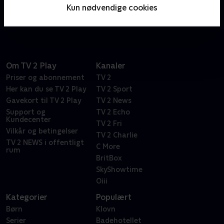
lyserøde søstjerne Patrick, kommer han ud på de
Kun nødvendige cookies
skøreste eventyr.
Om TV 2 Play
Kanaler
Priser og abonnement
TV 2
Her kan du se TV 2 Play
TV 2 Sport
Gavekort til TV 2 Play
TV 2 News
Support og
TV 2 Echo
Kundecenter
TV 2 Fri
Vilkår og betingelser
TV 2 Charlie
TV 2 NEWS i offentligt
C More
rum
BritBox
SkyShowtime
Oiii
Kategorier
Populært
Børn
Klovn
Serier
Badehotellet