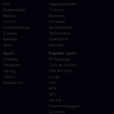
Film
Sygeplejeskolen
Dokumentar
X Factor
Reality
Bachelor
Livsstil
Forræder
Underholdning
Bachelorette
Comedy
Yellowstone
Nyheder
Paw Patrol
Sport
Barnaby
Sport
Populær sport
Fodbold
3F Superliga
Håndbold
Tour de France
Cykling
FIFA VM 2026
Tennis
A Liga
Badminton
ATP
WTA
NFL
Serie A
Diamond League
La Vuelta