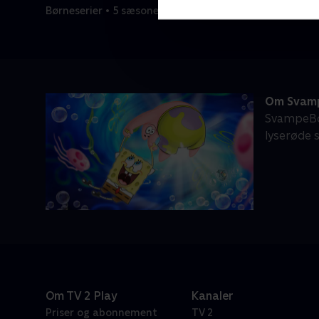
Børneserier • 5 sæsoner
Om Svamp
SvampeBo
lyserøde 
Om TV 2 Play
Kanaler
Priser og abonnement
TV 2