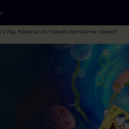
er
V 2 Play. Måske kan du finde et alternativ her i stedet?