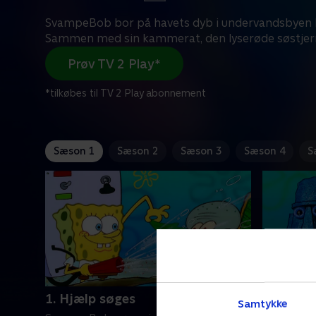
SvampeBob bor på havets dyb i undervandsbyen B
Sammen med sin kammerat, den lyserøde søstjer
Prøv TV 2 Play*
*tilkøbes til TV 2 Play abonnement
Sæson 1
Sæson 2
Sæson 3
Sæson 4
S
1. Hjælp søges
2. Boble
Samtykke