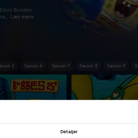
ikini Bunden.
ne
...
Læs mere
æson 5
Sæson 6
Sæson 7
Sæson 8
Sæson 9
S
butikken
3. Brandmandsfiskeri
Detaljer