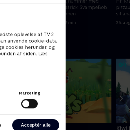
r
Blækward laver et nummer med
Hr. Kr
e efter
SvampeBob og Patrick. SvampeBob
pizza
pirerer
tager en bådeksamen.
sit an
25. august 2023 • 22 min
25. au
edste oplevelse af TV 2
e kan anvende cookie-data
ge cookies herunder, og
 bunden af siden. Læs
Marketing
s
Acceptér alle
ntiks
Kiwi 