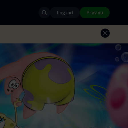
Log ind
Prøv nu