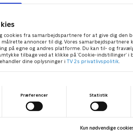
 viser sit talent for
SvampeBob og Patrick tage
ning. I et forsøg på at
Blækward med ud for at fisk
Sandy revner hans bukser.
brandmænd. Plankton kons
mod SvampeBob.
kies
 2023 • 22 min
25. august 2023 • 22 min
g cookies fra samarbejdspartnere for at give dig den b
l at målrette annoncer til dig. Vores samarbejdspartner
ing på egne og andres platforme. Du kan til- og fravæl
amtykke tilbage ved at klikke på ’Cookie-indstillinger’ i
handler dine oplysninger i
TV 2s privatlivspolitik
.
Samtykkevalg
Præferencer
Statistik
Kun nødvendige cookie
Spørg bæltetasken
A