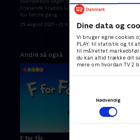
SvampeBob søger job på Den
SvampeBob
Knasende Krabbe og møder Sandy
bobleblæs
for første gang.
imponere 
Dine data og coo
25. august 2023 • 22 min
25. august
Vi bruger egne cookies o
PLAY, til statistik og ti
til målrettet markedsfør
Andre så også
du kan altid trække dit s
mere om hvordan TV 2 be
Nødvendig
F for får