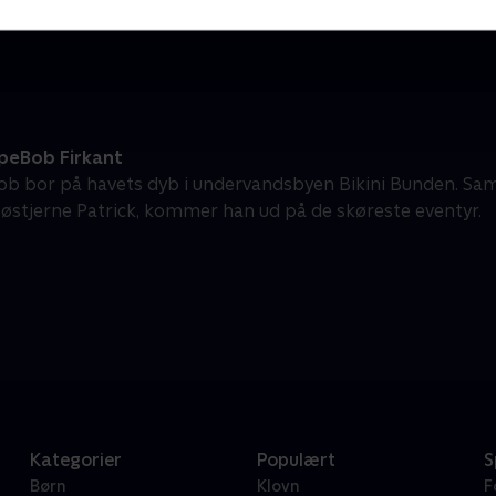
Børneserier • 1 sæsoner
B
eBob Firkant
b bor på havets dyb i undervandsbyen Bikini Bunden. S
søstjerne Patrick, kommer han ud på de skøreste eventyr.
Kategorier
Populært
S
Børn
Klovn
F