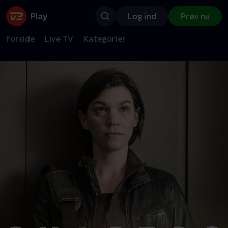
Log ind
Prøv nu
Forside
Live TV
Kategorier