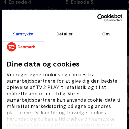
4. Episode 4
5. Episode 5
Gruppen befinder sig på Kalics
Da Kralj beskytter gruppen, gør
radar, da de ikke formår at
Kalic modstand og bliver
dække deres spor ordentligt
suspenderet. Blanka leder efter
svar
16. juni 2023 • 52 min
Samtykke
Detaljer
Om
23. juni 2023 • 50 min
Andre så også
Dine data og cookies
Vi bruger egne cookies og cookies fra
samarbejdspartnere for at give dig den bedste
oplevelse af TV 2 PLAY, til statistik og til at
målrette annoncer til dig. Vores
samarbejdspartnere kan anvende cookie-data til
målrettet markedsføring på egne og andres
Klovn
Badehotelle
platforme. Du kan til- og fravælge cookies
herunder, og du kan altid trække dit samtykke
Komedie • 11 sæsoner
Drama • 10 sæs
tilbage ved at klikke på ’Cookie-indstillinger’ i