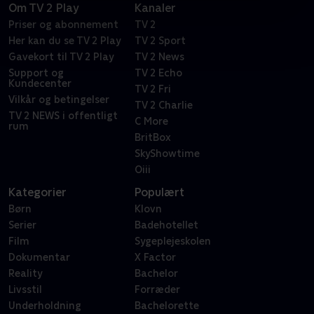
Om TV 2 Play
Kanaler
Priser og abonnement
TV 2
Her kan du se TV 2 Play
TV 2 Sport
Gavekort til TV 2 Play
TV 2 News
Support og
TV 2 Echo
Kundecenter
TV 2 Fri
Vilkår og betingelser
TV 2 Charlie
TV 2 NEWS i offentligt
C More
rum
BritBox
SkyShowtime
Oiii
Kategorier
Populært
Børn
Klovn
Serier
Badehotellet
Film
Sygeplejeskolen
Dokumentar
X Factor
Reality
Bachelor
Livsstil
Forræder
Underholdning
Bachelorette