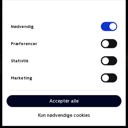
bunden af siden. Læs mere om hvordan TV 2
behandler dine oplysninger i
TV 2s privatlivspolitik
.
Samtykkevalg
Nødvendig
Præferencer
Statistik
Marketing
Om Success
De sammenflettede historier om fire fremmede,
bundet uigenkendeligt sammen af en voldelig
Acceptér alle
hændelse.
Kun nødvendige cookies