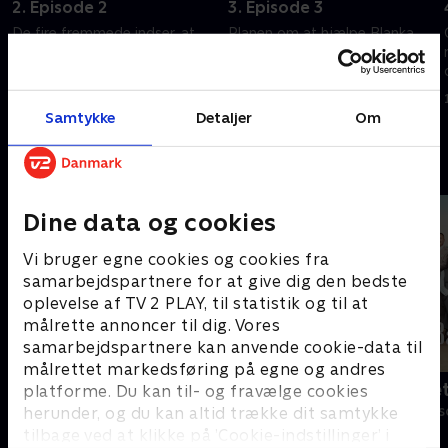
2. Episode 2
3. Episode 3
De fire fremmede indser, at
Planen om at hjælpe Blanka
betjent Kalic og gangster
giver bagslag. Gruppen formår
Danilo stiller for mange
at vildlede Danilo og Kalic.
spørgsmål
9. juni 2023 • 55 min
Samtykke
Detaljer
Om
2. juni 2023 • 50 min
Andre så også
Dine data og cookies
Vi bruger egne cookies og cookies fra
samarbejdspartnere for at give dig den bedste
oplevelse af TV 2 PLAY, til statistik og til at
målrette annoncer til dig. Vores
samarbejdspartnere kan anvende cookie-data til
målrettet markedsføring på egne og andres
Klovn
Badehotelle
platforme. Du kan til- og fravælge cookies
herunder, og du kan altid trække dit samtykke
Komedie • 11 sæsoner
Drama • 10 sæs
tilbage ved at klikke på ’Cookie-indstillinger’ i