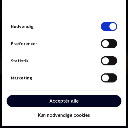
bunden af siden. Læs mere om hvordan TV 2
behandler dine oplysninger i
TV 2s privatlivspolitik
.
Samtykkevalg
Nødvendig
Præferencer
Statistik
Marketing
Om Success
De sammenflettede historier om fire fremmede,
bundet uigenkendeligt sammen af en voldelig
Acceptér alle
hændelse.
Kun nødvendige cookies