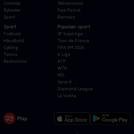
Comedy
Yellowstone
Nyheder
Paw Patrol
Sport
Barnaby
Sport
Populær sport
Fodbold
3F Superliga
Håndbold
Tour de France
Cykling
FIFA VM 2026
Tennis
A Liga
Badminton
ATP
WTA
NFL
Serie A
Diamond League
La Vuelta