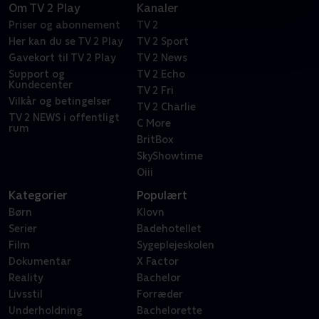
Om TV 2 Play
Kanaler
Priser og abonnement
TV 2
Her kan du se TV 2 Play
TV 2 Sport
Gavekort til TV 2 Play
TV 2 News
Support og
TV 2 Echo
Kundecenter
TV 2 Fri
Vilkår og betingelser
TV 2 Charlie
TV 2 NEWS i offentligt
C More
rum
BritBox
SkyShowtime
Oiii
Kategorier
Populært
Børn
Klovn
Serier
Badehotellet
Film
Sygeplejeskolen
Dokumentar
X Factor
Reality
Bachelor
Livsstil
Forræder
Underholdning
Bachelorette