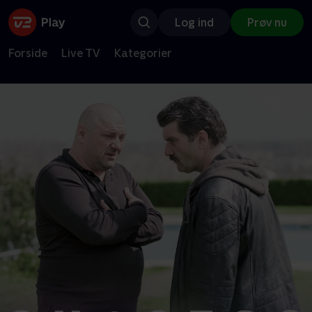
Log ind
Prøv nu
Forside
Live TV
Kategorier