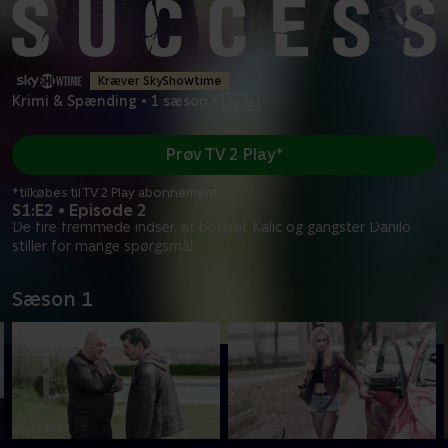
Kræver SkyShowtime
Krimi & Spænding
•
1 sæson
•
Prøv TV 2 Play*
*tilkøbes til TV 2 Play abonnement
S1:E2 • Episode 2
De fire fremmede indser, at betjent Kalic og gangster Danilo
stiller for mange spørgsmål
Sæson 1