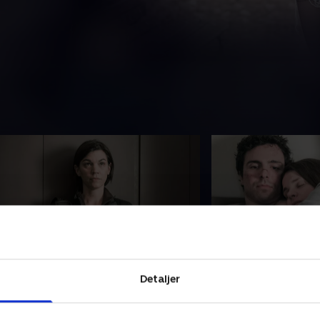
. Episode 4
5. Episode 5
Detaljer
ruppen befinder sig på Kalics radar,
Da Kralj beskytter 
a de ikke formår at dække deres
modstand og bliver
por ordentligt
Blanka leder efter s