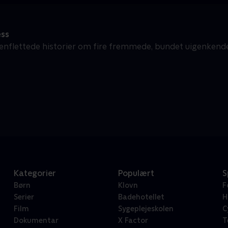
ss
flettede historier om fire fremmede, bundet uigenkende
.
Kategorier
Populært
S
Børn
Klovn
F
Serier
Badehotellet
H
Film
Sygeplejeskolen
C
Dokumentar
X Factor
T