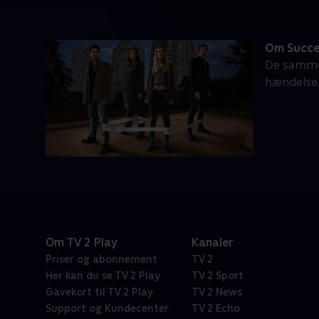
Om Succe
De sammen
hændelse
Om TV 2 Play
Kanaler
Priser og abonnement
TV 2
Her kan du se TV 2 Play
TV 2 Sport
Gavekort til TV 2 Play
TV 2 News
Support og Kundecenter
TV 2 Echo