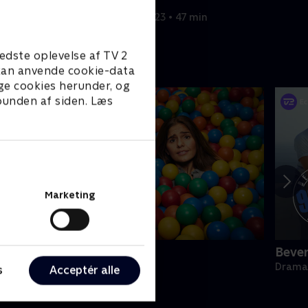
30. juni 2023 • 47 min
edste oplevelse af TV 2
e kan anvende cookie-data
ge cookies herunder, og
 bunden af siden. Læs
Marketing
e bedste år
Bever
omedie • 2 sæsoner
Drama 
s
Acceptér alle