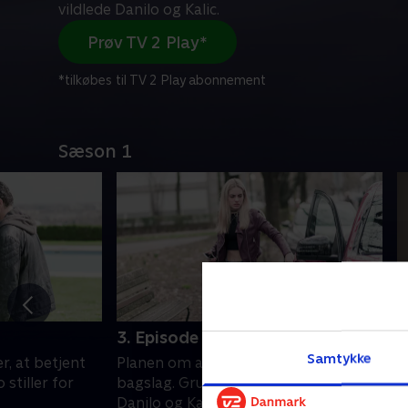
vildlede Danilo og Kalic.
Prøv TV 2 Play*
*tilkøbes til TV 2 Play abonnement
Sæson 1
3. Episode 3
4
Samtykke
r, at betjent
Planen om at hjælpe Blanka giver
G
 stiller for
bagslag. Gruppen formår at vildlede
d
Danilo og Kalic.
s