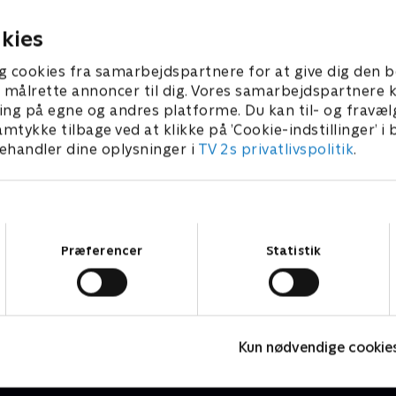
6. juni 2023 • 52 min
23. juni 2023 • 50 min
kies
g cookies fra samarbejdspartnere for at give dig den b
l at målrette annoncer til dig. Vores samarbejdspartner
ing på egne og andres platforme. Du kan til- og fravæl
amtykke tilbage ved at klikke på ’Cookie-indstillinger’ i
handler dine oplysninger i
TV 2s privatlivspolitik
.
Samtykkevalg
Præferencer
Statistik
Badehotellet
D
Drama • 10 sæsoner
K
Kun nødvendige cookie