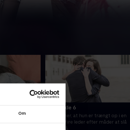
6. Episode 6
Om
gruppen, gør Kalic
Kalic mener, at hun er trængt op i en
 suspenderet.
krog. De fire leder efter måder at slå
var
tilbage på.