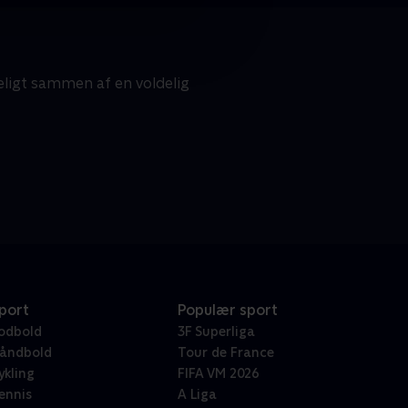
ligt sammen af en voldelig
port
Populær sport
odbold
3F Superliga
åndbold
Tour de France
ykling
FIFA VM 2026
ennis
A Liga