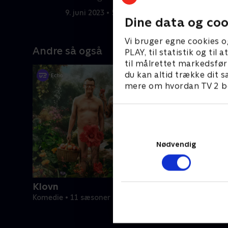
9. juni 2023 • 55 min
1
Dine data og coo
Vi bruger egne cookies o
Andre så også
PLAY, til statistik og ti
til målrettet markedsfør
du kan altid trække dit s
mere om hvordan TV 2 be
Nødvendig
Klovn
Komedie • 11 sæsoner