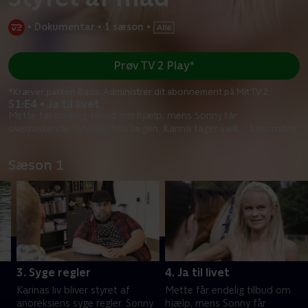
•
Dokumentar
•
1 sæson
•
Prøv TV 2 Play*
*Kræver pakken Basis. Administrer dit abonnement på Mit TV 2.
S1:E4 • Ja til livet
Mette får endelig tilbud om hjælp, mens Sonny får
overraskende nyheder hos lægen. Karina tager væk
...
Læs mere
Sæson 1
3. Syge regler
4. Ja til livet
Karinas liv bliver styret af
Mette får endelig tilbud om
anoreksiens syge regler. Sonny
hjælp, mens Sonny får