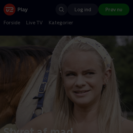
Log ind
Prøv nu
Forside
Live TV
Kategorier
Styret af mad