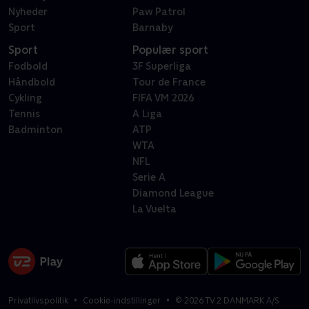
Nyheder
Paw Patrol
Sport
Barnaby
Sport
Populær sport
Fodbold
3F Superliga
Håndbold
Tour de France
Cykling
FIFA VM 2026
Tennis
A Liga
Badminton
ATP
WTA
NFL
Serie A
Diamond League
La Vuelta
Privatlivspolitik
Cookie-indstillinger
©
2026
TV 2 DANMARK A/S