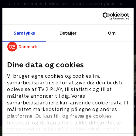
får en chokerende besked, der
overraskende nyheder hos
ændrer hans liv, mens Anja
lægen. Karina tager væk
endelig finder ud af, hvad hun
hjemmefra. Det er hendes
3. august 2023 • 41 min
10. august 2023 • 38 min
fejler
sidste chance for at blive rask. .
Samtykke
Detaljer
Om
Andre så også
Dine data og cookies
Vi bruger egne cookies og cookies fra
samarbejdspartnere for at give dig den bedste
oplevelse af TV 2 PLAY, til statistik og til at
målrette annoncer til dig. Vores
samarbejdspartnere kan anvende cookie-data til
Nadja og de 170 kilo
Farlig omso
målrettet markedsføring på egne og andres
Dokumentar • 1 sæsoner
Dokumentar • 1
platforme. Du kan til- og fravælge cookies
herunder, og du kan altid trække dit samtykke
tilbage ved at klikke på ’Cookie-indstillinger’ i