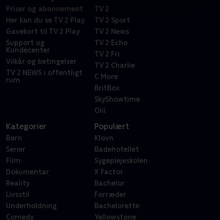
Priser og abonnement
TV 2
Her kan du se TV 2 Play
TV 2 Sport
Gavekort til TV 2 Play
TV 2 News
Support og
TV 2 Echo
Kundecenter
TV 2 Fri
Vilkår og betingelser
TV 2 Charlie
TV 2 NEWS i offentligt
C More
rum
BritBox
SkyShowtime
Oiii
Kategorier
Populært
Børn
Klovn
Serier
Badehotellet
Film
Sygeplejeskolen
Dokumentar
X Factor
Reality
Bachelor
Livsstil
Forræder
Underholdning
Bachelorette
Comedy
Yellowstone