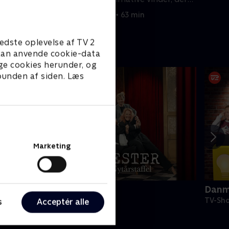
også løber afsted med alle trofæerne.
18. november 2023 • 63 min
edste oplevelse af TV 2
e kan anvende cookie-data
ge cookies herunder, og
 bunden af siden. Læs
Marketing
tormester - nytårsspecial
Danm
V-Shows • 1 sæsoner
TV-Sho
s
Acceptér alle