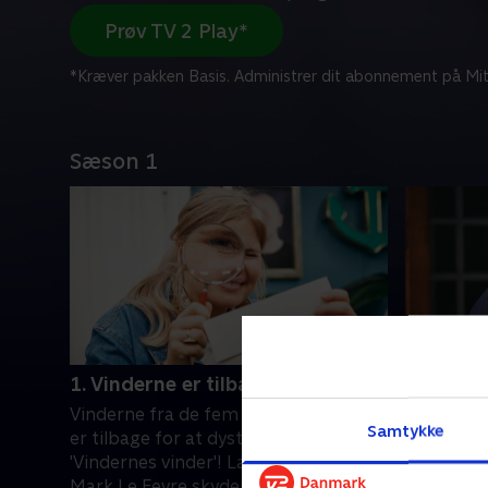
Prøv TV 2 Play*
*Kræver pakken Basis. Administrer dit abonnement på Mit
Sæson 1
1. Vinderne er tilbage
2. Hvad 
Vinderne fra de fem første sæsoner
Konkurren
Samtykke
er tilbage for at dyste om titlen som
vindere bl
'Vindernes vinder'! Lasse Rimmer og
brandfarl
Mark Le Fevre skyder konkurrencen i
bliver og