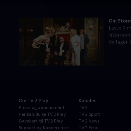
Om Storme
Lasse Rim
titlen so
deltager;
Om TV 2 Play
Kanaler
Priser og abonnement
TV 2
Her kan du se TV 2 Play
TV 2 Sport
Gavekort til TV 2 Play
TV 2 News
Support og Kundecenter
TV 2 Echo