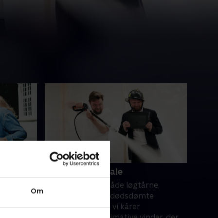
4. Den store finale
gel, en
Vi skal igennem både løgtårne,
Om
og et
sæbeoperaer, og dødsdømte
kefølge?
assistenter, inden vi kårer
 før
programmets ultimative vinder, der