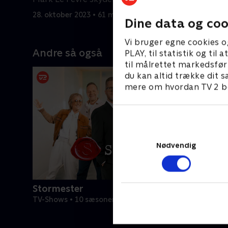
gang.
husets ha
28. oktober 2023 • 61 min
4. novembe
Dine data og coo
Vi bruger egne cookies o
Andre så også
PLAY, til statistik og ti
til målrettet markedsfør
du kan altid trække dit s
mere om hvordan TV 2 be
Nødvendig
Stormester
TV-Shows • 10 sæsoner