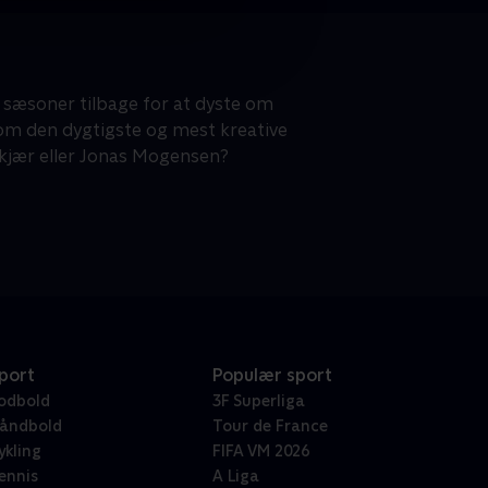
 sæsoner tilbage for at dyste om
som den dygtigste og mest kreative
Aakjær eller Jonas Mogensen?
port
Populær sport
odbold
3F Superliga
åndbold
Tour de France
ykling
FIFA VM 2026
ennis
A Liga