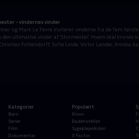
ster - vindernes vinder
mer og Mark Le Fevre inviterer vinderne fra de fem første
m den ultimative vinder af 'Stormester'. Hvem skal krones 
 Christian Fuhlendorff, Sofie Linde, Victor Lander, Annika 
Kategorier
Populært
S
Børn
Klovn
F
Serier
Badehotellet
H
Film
Sygeplejeskolen
C
Dokumentar
X Factor
T