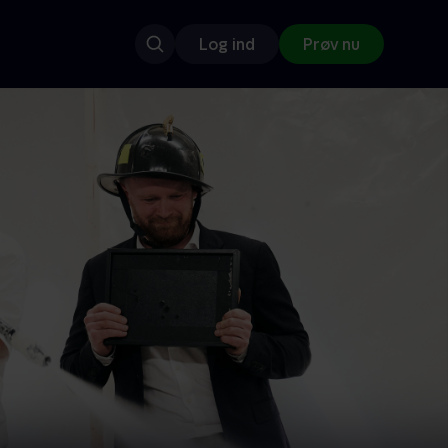
Log ind
Prøv nu