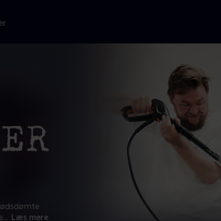
er
 dødsdømte
e
...
Læs mere