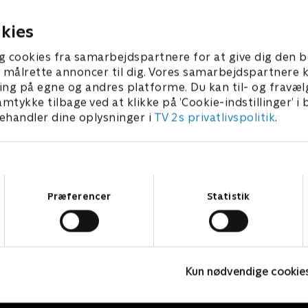
veslange.
finalen.
r 2023 • 61 min
11. november 2023 • 63 min
kies
g cookies fra samarbejdspartnere for at give dig den b
l at målrette annoncer til dig. Vores samarbejdspartner
ing på egne og andres platforme. Du kan til- og fravæl
amtykke tilbage ved at klikke på ’Cookie-indstillinger’ i
handler dine oplysninger i
TV 2s privatlivspolitik
.
Samtykkevalg
Præferencer
Statistik
Stormester - en chance til
S
TV-Shows • 1 sæsoner
T
Kun nødvendige cookie