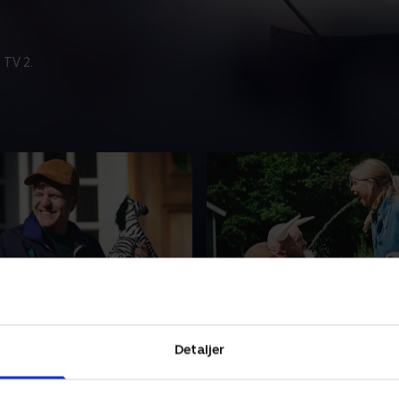
 TV 2.
siger gok?
3. Spændende samlinger
cen spidser til, og de fem
Hvordan placerer man en en
Detaljer
iver udfordret af en yderst
tomat, en træsko, et firben 
ig prøve. Jonas Mogensen
dameblad i den rigtige ræk
så udfordret i mødet med
Spørgsmålene står i kø kort