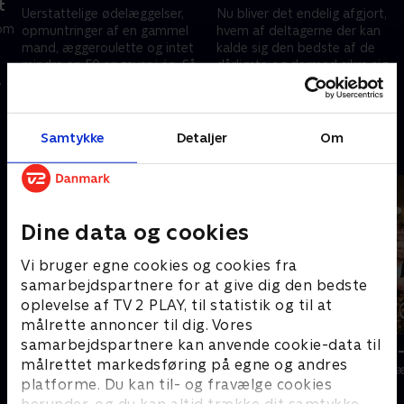
t
Uerstattelige ødelæggelser,
Nu bliver det endelig afgjort,
nom
opmuntringer af en gammel
hvem af deltagerne der kan
mand, æggeroulette og intet
kalde sig den bedste af de
mindre en 50 opgaver i én. Så
dårligste og dermed sikre sig
kan man da ikke ønske sig
håneret over de fire resterende
30. marts 2024 • 63 min
6. april 2024 • 65 min
mere.
deltagere.
Samtykke
Detaljer
Om
Andre så også
Dine data og cookies
Vi bruger egne cookies og cookies fra
samarbejdspartnere for at give dig den bedste
oplevelse af TV 2 PLAY, til statistik og til at
målrette annoncer til dig. Vores
samarbejdspartnere kan anvende cookie-data til
Stormester
Stormester -
målrettet markedsføring på egne og andres
TV-Shows • 10 sæsoner
TV-Shows • 1 s
platforme. Du kan til- og fravælge cookies