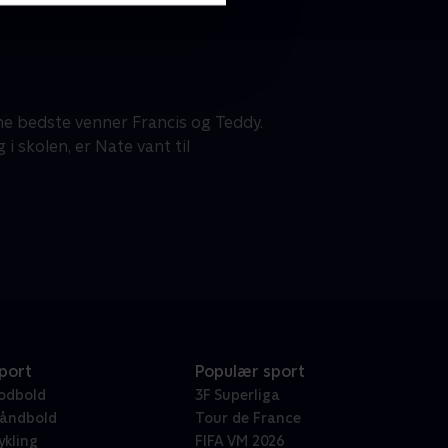
ne bedste venner Francis og Teddy.
 skolen, er Nate vant til
port
Populær sport
odbold
3F Superliga
åndbold
Tour de France
ykling
FIFA VM 2026