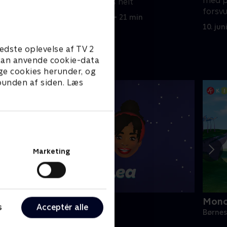
med p
inspireret af hans helt
forsv
29. december 2023 • 21 min
10. jun
edste oplevelse af TV 2
e kan anvende cookie-data
ge cookies herunder, og
 bunden af siden. Læs
Marketing
lly & Lea
Monc
s
Acceptér alle
ørneserier • 1 sæsoner
Børnes