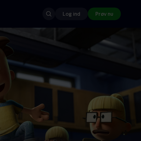
Log ind
Prøv nu