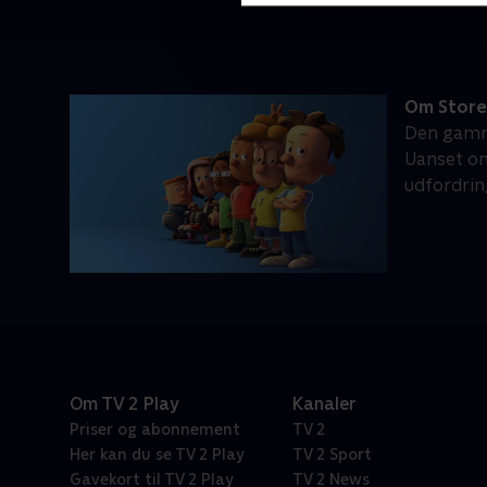
Om Store 
Den gamme
Uanset om
udfordrin
Om TV 2 Play
Kanaler
Priser og abonnement
TV 2
Her kan du se TV 2 Play
TV 2 Sport
Gavekort til TV 2 Play
TV 2 News