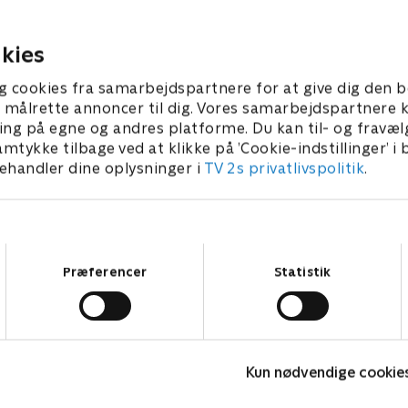
en bromance med Ellens seje
næste år
ed, opstår hjertesorg
29. december 2023 • 21 min
kies
er 2023 • 21 min
g cookies fra samarbejdspartnere for at give dig den b
l at målrette annoncer til dig. Vores samarbejdspartner
ing på egne og andres platforme. Du kan til- og fravæl
amtykke tilbage ved at klikke på ’Cookie-indstillinger’ i
handler dine oplysninger i
TV 2s privatlivspolitik
.
Samtykkevalg
Præferencer
Statistik
Vicke Viking
O
Kun nødvendige cookie
Børneserier • 1 sæsoner
B