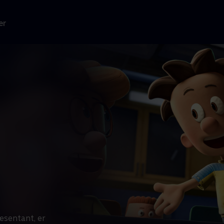
er
æsentant, er