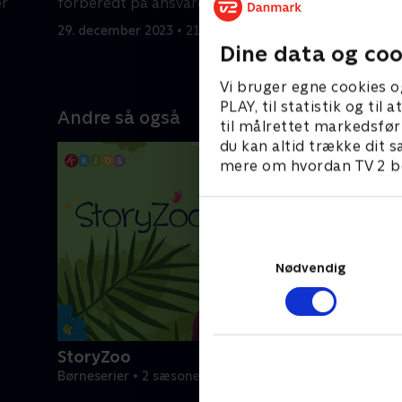
er
forberedt på ansvaret
falder i 
nye skønh
29. december 2023 • 21 min
Dine data og coo
29. decemb
Vi bruger egne cookies o
PLAY, til statistik og ti
Andre så også
til målrettet markedsfør
du kan altid trække dit s
mere om hvordan TV 2 be
Nødvendig
StoryZoo
Børneserier • 2 sæsoner