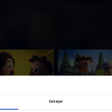
bromance dukker op
25. Kris kringler den
Detaljer
ens nylige hjertesorg er Kris
Kris må overbevise Lea, en pi
nlig apatisk. Men da han
klasse, om, at hun skal gå i F.