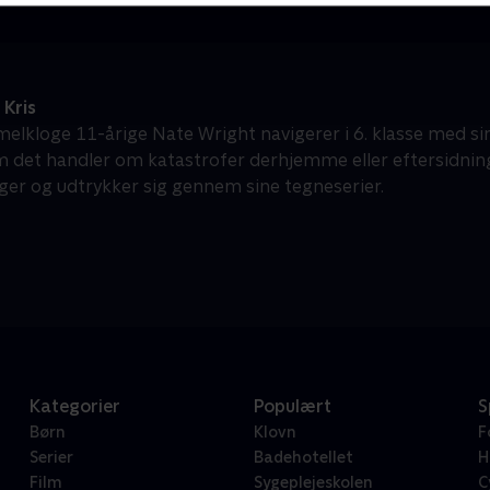
Kris
lkloge 11-årige Nate Wright navigerer i 6. klasse med si
 det handler om katastrofer derhjemme eller eftersidning i
ger og udtrykker sig gennem sine tegneserier.
Kategorier
Populært
S
Børn
Klovn
F
Serier
Badehotellet
H
Film
Sygeplejeskolen
C