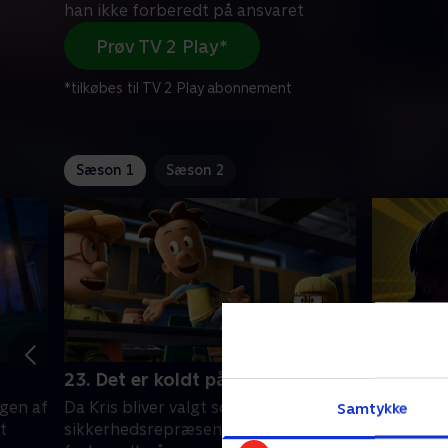
han ikke forberedt på ansvaret
Prøv TV 2 Play*
*tilkøbes til TV 2 Play abonnement
Sæson 1
Sæson 2
23. Det er koldt på toppen
24. En 
gen af
Da Kris bliver valgt som elevernes
Midt i Ell
Samtykke
t
sikkerhedsrepræsentant, er han ikke
som sædva