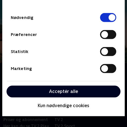
behandler dine oplysninger i
TV 2s privatlivspolitik
.
Samtykkevalg
Nødvendig
Præferencer
Statistik
Marketing
Om Stor & Lille
Stor og Lille bor i et hus på landet. Det er den
perfekte verden for eventyr
Acceptér alle
Kun nødvendige cookies
Om TV 2 Play
Kanaler
Priser og abonnement
TV 2
Her kan du se TV 2 Play
TV 2 Sport