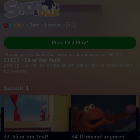
•
Børn
•
1 sæson
•
Prøv TV 2 Play*
*Kræver pakken Basis. Administrer dit abonnement på Mit TV 2.
S1:E33 • Så er der fest!
Stor og Lille bor i et hus på landet. Det er den perfekte verden
for eventyr
Sæson 1
33. Så er der fest!
34. Drømmefangeren