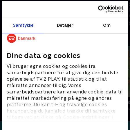
Stor og Lille bor i et hus på
Stor og Lille bor i et hus på
landet. Det er den perfekte
landet. Det er den perfekte
verden for eventyr
verden for eventyr
1. februar 2025 • 10 min
1. februar 2025 • 10 min
Samtykke
Detaljer
Om
Andre så også
Dine data og cookies
Vi bruger egne cookies og cookies fra
samarbejdspartnere for at give dig den bedste
oplevelse af TV 2 PLAY, til statistik og til at
målrette annoncer til dig. Vores
samarbejdspartnere kan anvende cookie-data til
målrettet markedsføring på egne og andres
Lillefinger
Lille prinses
platforme. Du kan til- og fravælge cookies
Børneserier • 1 sæsoner
Børneserier • 3
herunder, og du kan altid trække dit samtykke
tilbage ved at klikke på ’Cookie-indstillinger’ i
bunden af siden. Læs mere om hvordan TV 2