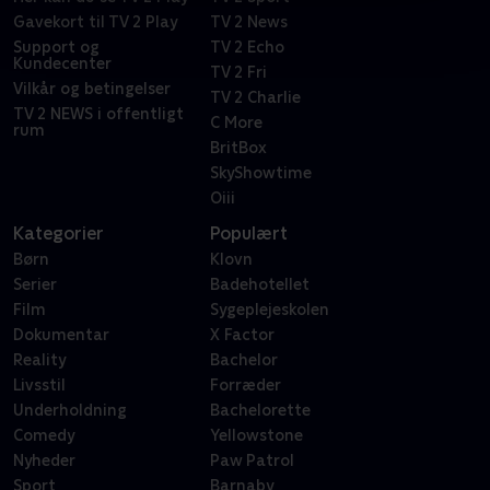
Gavekort til TV 2 Play
TV 2 News
Support og
TV 2 Echo
Kundecenter
TV 2 Fri
Vilkår og betingelser
TV 2 Charlie
TV 2 NEWS i offentligt
C More
rum
BritBox
SkyShowtime
Oiii
Kategorier
Populært
Børn
Klovn
Serier
Badehotellet
Film
Sygeplejeskolen
Dokumentar
X Factor
Reality
Bachelor
Livsstil
Forræder
Underholdning
Bachelorette
Comedy
Yellowstone
Nyheder
Paw Patrol
Sport
Barnaby