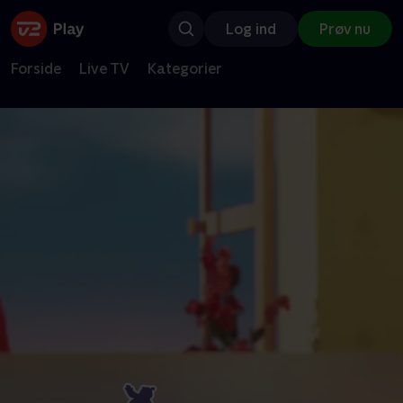
Log ind
Prøv nu
Forside
Live TV
Kategorier