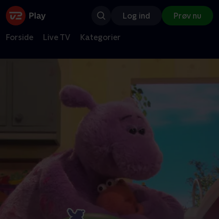
Log ind
Prøv nu
Forside
Live TV
Kategorier