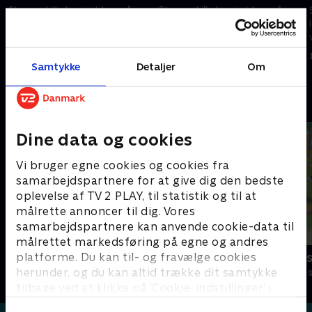
Stor og Lille bor i et hus på
Stor og Lille bor i et hus på
landet. Det er den perfekte
landet. Det er den perfekte
verden for eventyr
verden for eventyr
1. februar 2025 • 10 min
1. februar 2025 • 10 min
Samtykke
Detaljer
Om
Andre så også
Dine data og cookies
Vi bruger egne cookies og cookies fra
samarbejdspartnere for at give dig den bedste
oplevelse af TV 2 PLAY, til statistik og til at
målrette annoncer til dig. Vores
samarbejdspartnere kan anvende cookie-data til
målrettet markedsføring på egne og andres
platforme. Du kan til- og fravælge cookies
Lillefinger
Lille prinses
herunder, og du kan altid trække dit samtykke
Børneserier • 1 sæsoner
Børneserier • 3
tilbage ved at klikke på ’Cookie-indstillinger’ i
bunden af siden. Læs mere om hvordan TV 2