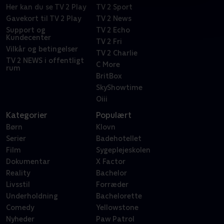
Her kan du se TV 2 Play
TV 2 Sport
Gavekort til TV 2 Play
TV 2 News
Support og
TV 2 Echo
Kundecenter
TV 2 Fri
Vilkår og betingelser
TV 2 Charlie
TV 2 NEWS i offentligt
C More
rum
BritBox
SkyShowtime
Oiii
Kategorier
Populært
Børn
Klovn
Serier
Badehotellet
Film
Sygeplejeskolen
Dokumentar
X Factor
Reality
Bachelor
Livsstil
Forræder
Underholdning
Bachelorette
Comedy
Yellowstone
Nyheder
Paw Patrol