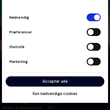
behandler dine oplysninger i
TV 2s privatlivspolitik
.
Samtykkevalg
Nødvendig
Præferencer
Statistik
Marketing
Om Stor & Lille
Stor og Lille bor i et hus på landet. Det er den
perfekte verden for eventyr
Acceptér alle
Kun nødvendige cookies
Om TV 2 Play
Kanaler
Priser og abonnement
TV 2