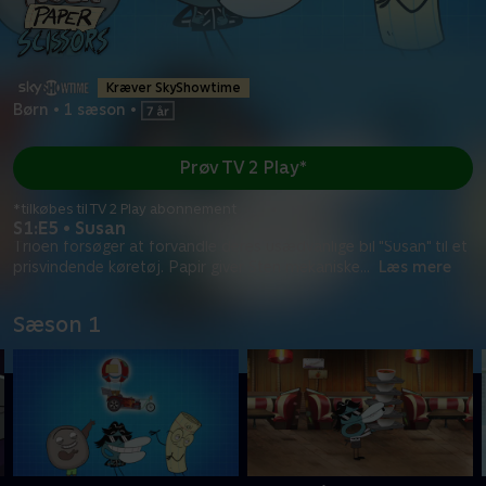
Kræver SkyShowtime
Børn
•
1 sæson
•
Prøv TV 2 Play*
*tilkøbes til TV 2 Play abonnement
S1:E5 • Susan
Trioen forsøger at forvandle deres usædvanlige bil "Susan" til et
prisvindende køretøj. Papir giver Sten mekaniske
...
Læs mere
Sæson 1