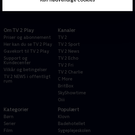
Om TV 2 Play
Kanaler
Priser og abonnement
TV 2
Her kan du se TV 2 Play
TV 2 Sport
Gavekort til TV 2 Play
TV 2 News
Support og
TV 2 Echo
Kundecenter
TV 2 Fri
Vilkår og betingelser
TV 2 Charlie
TV 2 NEWS i offentligt
C More
rum
BritBox
SkyShowtime
Oiii
Kategorier
Populært
Børn
Klovn
Serier
Badehotellet
Film
Sygeplejeskolen