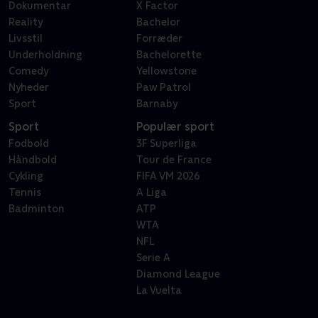
Dokumentar
X Factor
Reality
Bachelor
Livsstil
Forræder
Underholdning
Bachelorette
Comedy
Yellowstone
Nyheder
Paw Patrol
Sport
Barnaby
Sport
Populær sport
Fodbold
3F Superliga
Håndbold
Tour de France
Cykling
FIFA VM 2026
Tennis
A Liga
Badminton
ATP
WTA
NFL
Serie A
Diamond League
La Vuelta