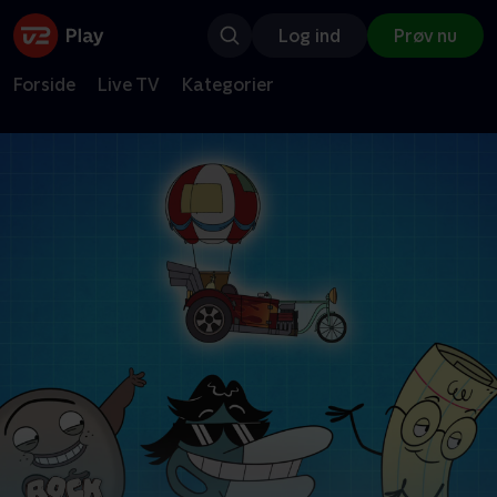
Log ind
Prøv nu
Forside
Live TV
Kategorier