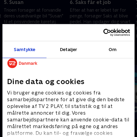
5. Susan
6. Saks får et job
Trioen forsøger at forvandle
Efter at han er løbet tør for
t
deres usædvanlige bil "Susan"
penge, forsøger Saks at blive
til et prisvindende køretøj.
pedel. Han opdager dog snart,
Papir giver Sten mekaniske
at jobbet kræver flere evner
øjenbryn.
end man skulle tro.
1. juni 2024 • 21 min
1. juni 2024 • 21 min
Samtykke
Detaljer
Om
Andre så også
Dine data og cookies
Vi bruger egne cookies og cookies fra
samarbejdspartnere for at give dig den bedste
oplevelse af TV 2 PLAY, til statistik og til at
målrette annoncer til dig. Vores
samarbejdspartnere kan anvende cookie-data til
Vicke Viking
Olly & Lea
målrettet markedsføring på egne og andres
Børneserier • 1 sæsoner
Børneserier • 1
platforme. Du kan til- og fravælge cookies