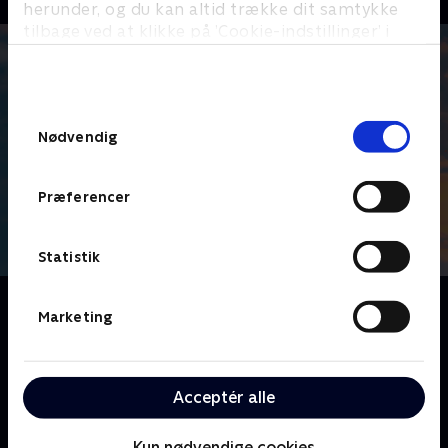
herunder, og du kan altid trække dit samtykke
tilbage ved at klikke på ’Cookie-indstillinger’ i
bunden af siden. Læs mere om hvordan TV 2
behandler dine oplysninger i
TV 2s privatlivspolitik
.
Samtykkevalg
Nødvendig
Præferencer
Statistik
Om Sten, saks, papir
Marketing
De bedste venner Sten, Saks og Papir deler en
lejlighed og har det sjovt. Men deres
konkurrenceprægede natur betyder, at de skændes
Acceptér alle
om alt - både med naboerne og indbyrdes. De har en
særlig evne til at få små problemer til at vokse sig til
Kun nødvendige cookies
skøre katastrofer.