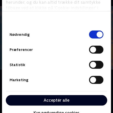
herunder, og du kan altid trække dit samtykke
tilbage ved at klikke på ’Cookie-indstillinger’ i
bunden af siden. Læs mere om hvordan TV 2
behandler dine oplysninger i
TV 2s privatlivspolitik
.
Samtykkevalg
Nødvendig
Præferencer
Statistik
Om Sten, saks, papir
Marketing
De bedste venner Sten, Saks og Papir deler en
lejlighed og har det sjovt. Men deres
konkurrenceprægede natur betyder, at de skændes
Acceptér alle
om alt - både med naboerne og indbyrdes. De har en
særlig evne til at få små problemer til at vokse sig til
Kun nødvendige cookies
skøre katastrofer.