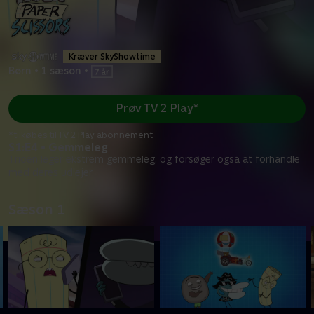
Kræver SkyShowtime
Børn
•
1 sæson
•
Prøv TV 2 Play*
*tilkøbes til TV 2 Play abonnement
S1:E4 • Gemmeleg
Trioen leger ekstrem gemmeleg, og forsøger også at forhandle
med deres udlejer.
Sæson 1