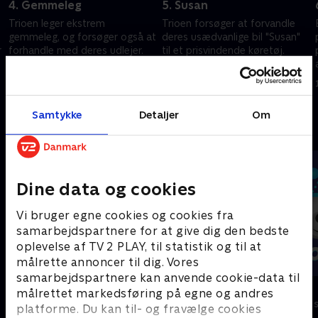
4. Gemmeleg
5. Susan
Trioen leger ekstrem
Trioen forsøger at forvandle
gemmeleg, og forsøger også at
deres usædvanlige bil "Susan"
r
forhandle med deres udlejer.
til et prisvindende køretøj.
Papir giver Sten mekaniske
1. juni 2024 • 21 min
øjenbryn.
1. juni 2024 • 21 min
Samtykke
Detaljer
Om
Andre så også
Dine data og cookies
Vi bruger egne cookies og cookies fra
samarbejdspartnere for at give dig den bedste
oplevelse af TV 2 PLAY, til statistik og til at
målrette annoncer til dig. Vores
samarbejdspartnere kan anvende cookie-data til
Vicke Viking
Olly & Lea
målrettet markedsføring på egne og andres
Børneserier • 1 sæsoner
Børneserier • 1
platforme. Du kan til- og fravælge cookies