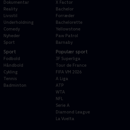
Dokumentar
X Factor
Reality
Bachelor
Livsstil
Forræder
Underholdning
Bachelorette
Comedy
Yellowstone
Nyheder
Paw Patrol
Sport
Barnaby
Sport
Populær sport
Fodbold
3F Superliga
Håndbold
Tour de France
Cykling
FIFA VM 2026
Tennis
A Liga
Badminton
ATP
WTA
NFL
Serie A
Diamond League
La Vuelta