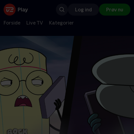
Log ind
Prøv nu
Forside
Live TV
Kategorier