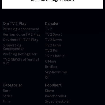
Om TV 2 Play
Kanaler
Priser og abonnement
TV 2
Her kan du se TV 2 Play
TV 2 Sport
Gavekort til TV 2 Play
TV 2 News
Support og
TV 2 Echo
Kundecenter
TV 2 Fri
Vilkår og betingelser
TV 2 Charlie
TV 2 NEWS i offentligt
C More
rum
BritBox
SkyShowtime
Oiii
Kategorier
Populært
Børn
Klovn
Serier
Badehotellet
Film
Sygeplejeskolen