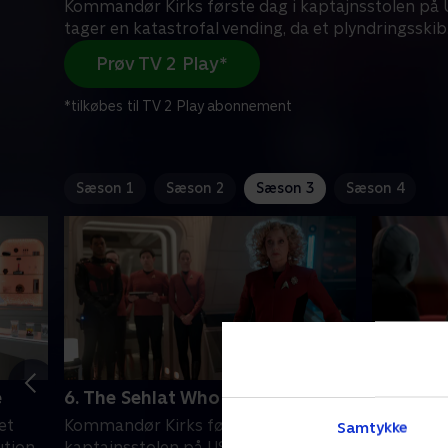
Kommandør Kirks første dag i kaptajnsstolen på 
tager en katastrofal vending, da et plyndringsskib
Prøv TV 2 Play*
*tilkøbes til TV 2 Play abonnement
Sæson 1
Sæson 2
Sæson 3
Sæson 4
e
6. The Sehlat Who Ate Its Tail
7. What I
et
Kommandør Kirks første dag i
Mens de h
Samtykke
ution
kaptajnsstolen på USS Farragut tager
planet, b