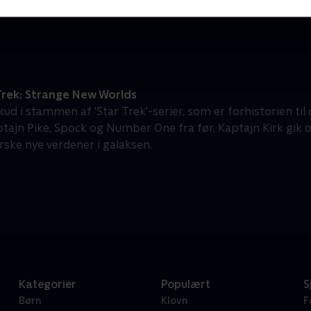
Drama • 1 sæsoner
D
Trek: Strange New Worlds
ud i stammen af 'Star Trek'-serier, som er forhistorien til d
ptajn Pike, Spock og Number One fra før, Kaptajn Kirk gik o
orske nye verdener i galaksen.
Kategorier
Populært
S
Børn
Klovn
F