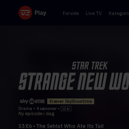
Forside
Live TV
Kategori
Kræver SkyShowtime
Drama
•
4 sæsoner
•
Ny episode i dag
S3:E6 • The Sehlat Who Ate Its Tail