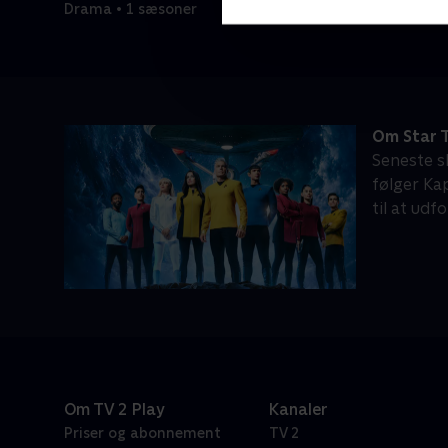
Drama • 1 sæsoner
Om Star 
Seneste sk
følger Ka
til at udf
Om TV 2 Play
Kanaler
Priser og abonnement
TV 2