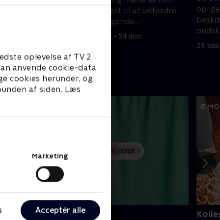
op ige
lev
strandet og tvunget til at udfordre
beslut
tår der
sine mest dybtliggende
ondska
forventninger til overlevelse.
22. september 2025 • 54 min
29. se
edste oplevelse af TV 2
e kan anvende cookie-data
ge cookies herunder, og
 bunden af siden. Læs
Marketing
s
Acceptér alle
ake Patient
Kolle