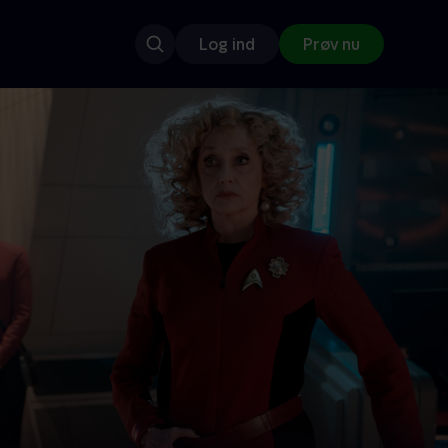
Log ind
Prøv nu