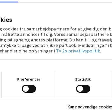
kritisk granskning fra en
besætningsmedlemmerne b
journalist.
forvandlet til vulcanere, ops
nye problemer.
kies
er 2025 • 38 min
15. september 2025 • 52 min
g cookies fra samarbejdspartnere for at give dig den b
l at målrette annoncer til dig. Vores samarbejdspartner
ing på egne og andres platforme. Du kan til- og fravæl
amtykke tilbage ved at klikke på ’Cookie-indstillinger’ i
handler dine oplysninger i
TV 2s privatlivspolitik
.
Samtykkevalg
Præferencer
Statistik
Kun nødvendige cookie
Happy fucking Pride
F