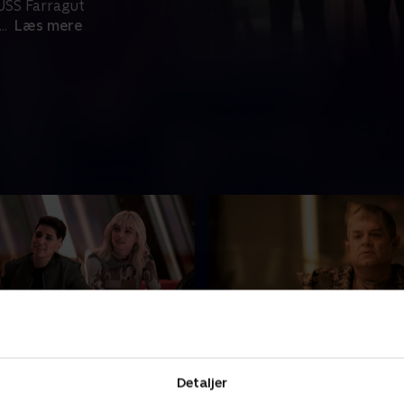
USS Farragut
...
Læs mere
s Starfleet?
8. Four-and-a-Half Vulc
Detaljer
jælper en krigshærget
Efter at have gennemført e
liver Pike og hans besætning
der krævede, at flere af Ent