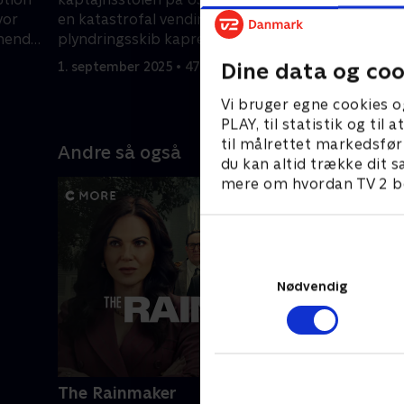
vor
en katastrofal vending, da et
udsat for 
mmende
plyndringsskib kaprer Enterprise.
nysgerrig 
Dine data og coo
1. september 2025 • 47 min
8. septemb
Vi bruger egne cookies o
PLAY, til statistik og ti
til målrettet markedsfør
Andre så også
du kan altid trække dit s
mere om hvordan TV 2 be
Nødvendig
The Rainmaker