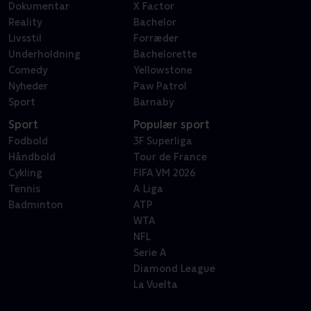
Dokumentar
X Factor
Reality
Bachelor
Livsstil
Forræder
Underholdning
Bachelorette
Comedy
Yellowstone
Nyheder
Paw Patrol
Sport
Barnaby
Sport
Populær sport
Fodbold
3F Superliga
Håndbold
Tour de France
Cykling
FIFA VM 2026
Tennis
A Liga
Badminton
ATP
WTA
NFL
Serie A
Diamond League
La Vuelta