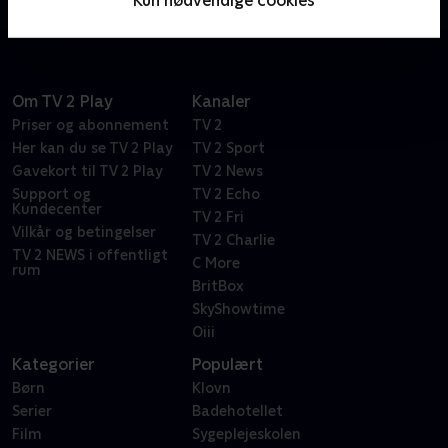
til at udforske nye verdener i galaksen.
Om TV 2 Play
Kanaler
Priser og abonnement
TV 2
Her kan du se TV 2 Play
TV 2 Sport
Gavekort til TV 2 Play
TV 2 News
Support og
TV 2 Echo
Kundecenter
TV 2 Fri
Vilkår og betingelser
TV 2 Charlie
TV 2 NEWS i offentligt
C More
rum
BritBox
SkyShowtime
Oiii
Kategorier
Populært
Børn
Klovn
Serier
Badehotellet
Film
Sygeplejeskolen