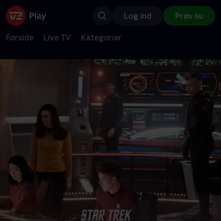
Log ind
Prøv nu
Forside
Live TV
Kategorier