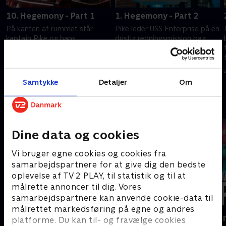
10. Hegemony - Part 1
1. Hegemony - Part 2
På kanten af rummet står
Pike leder USS Enterprise på en
kaptajn Pike og hans
dristig redningsmission bag
besætning over for en
fjendens linjer.
formidabel fjendes
4. august 2025 • 45 min
tilbagevenden.
11. august 2023 • 51 min
Samtykke
Detaljer
Om
Andre så også
Dine data og cookies
Vi bruger egne cookies og cookies fra
samarbejdspartnere for at give dig den bedste
oplevelse af TV 2 PLAY, til statistik og til at
målrette annoncer til dig. Vores
samarbejdspartnere kan anvende cookie-data til
målrettet markedsføring på egne og andres
The Rainmaker
Happy fucki
platforme. Du kan til- og fravælge cookies