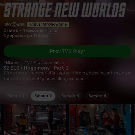
Kræver SkyShowtime
Drama
•
4 sæsoner
•
Ny episode på fredag
Prøv TV 2 Play*
*tilkøbes til TV 2 Play abonnement
S2:E10 • Hegemony - Part 1
På kanten af rummet står kaptajn Pike og hans besætning over
for en formidabel fjendes tilbagevenden.
Sæson 1
Sæson 2
Sæson 3
Sæson 4