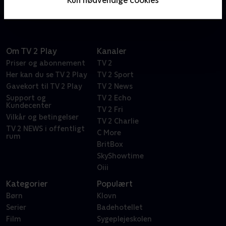
til at udforske nye verdener i galaksen.
Om TV 2 Play
Kanaler
Priser og abonnement
TV 2
Her kan du se TV 2 Play
TV 2 Sport
Gavekort til TV 2 Play
TV 2 News
Support og
TV 2 Echo
Kundecenter
TV 2 Fri
Vilkår og betingelser
TV 2 Charlie
TV 2 NEWS i offentligt
C More
rum
BritBox
SkyShowtime
Oiii
Kategorier
Populært
Børn
Klovn
Serier
Badehotellet
Film
Sygeplejeskolen