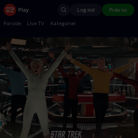
Log ind
Prøv nu
Forside
Live TV
Kategorier