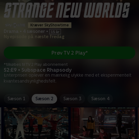
Kræver SkyShowtime
Drama
•
4 sæsoner
•
Ny episode på næste fredag
Prøv TV 2 Play*
*tilkøbes til TV 2 Play abonnement
S2:E9 • Subspace Rhapsody
Enterprisen oplever en mærkelig ulykke med et eksperimentelt
kvantesandsynlighedsfelt.
Sæson 1
Sæson 2
Sæson 3
Sæson 4