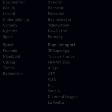
Dokumentar
X Factor
Reality
Bachelor
Livsstil
Forræder
Underholdning
Bachelorette
Comedy
Yellowstone
Nyheder
Paw Patrol
Sport
Barnaby
Sport
Populær sport
Fodbold
3F Superliga
Håndbold
Tour de France
Cykling
FIFA VM 2026
Tennis
A Liga
Badminton
ATP
WTA
NFL
Serie A
Diamond League
La Vuelta