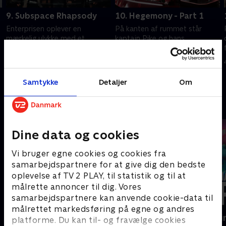
9. Subspace Rhapsody
10. Hegemony - Part 1
Enterprisen oplever en
På kanten af rummet står
mærkelig ulykke med et
kaptajn Pike og hans
eksperimentelt
besætning over for en
kvantesandsynlighedsfelt.
formidabel fjendes
tilbagevenden.
4. august 2023 • 60 min
11. august 2023 • 51 min
Samtykke
Detaljer
Om
Andre så også
Dine data og cookies
Vi bruger egne cookies og cookies fra
samarbejdspartnere for at give dig den bedste
oplevelse af TV 2 PLAY, til statistik og til at
målrette annoncer til dig. Vores
samarbejdspartnere kan anvende cookie-data til
målrettet markedsføring på egne og andres
The Rainmaker
Happy fucki
platforme. Du kan til- og fravælge cookies