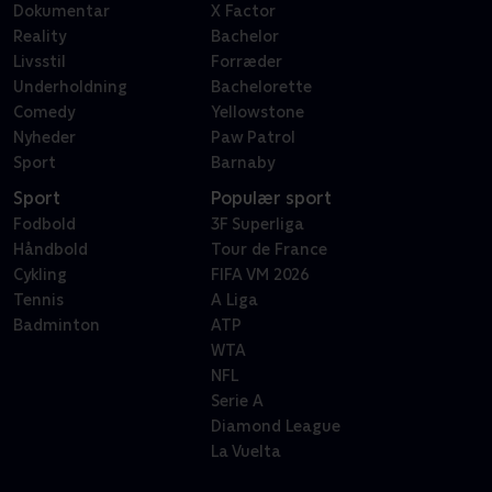
Dokumentar
X Factor
Reality
Bachelor
Livsstil
Forræder
Underholdning
Bachelorette
Comedy
Yellowstone
Nyheder
Paw Patrol
Sport
Barnaby
Sport
Populær sport
Fodbold
3F Superliga
Håndbold
Tour de France
Cykling
FIFA VM 2026
Tennis
A Liga
Badminton
ATP
WTA
NFL
Serie A
Diamond League
La Vuelta