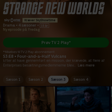
Kræver SkyShowtime
Drama
•
4 sæsoner
•
Ny episode på fredag
Prøv TV 2 Play*
*tilkøbes til TV 2 Play abonnement
S3:E8 • Four-and-a-Half Vulcans
Efter at have gennemført en mission, der krævede, at flere af
Enterprises besætningsmedlemmerne blev
...
Læs mere
Sæson 1
Sæson 2
Sæson 3
Sæson 4