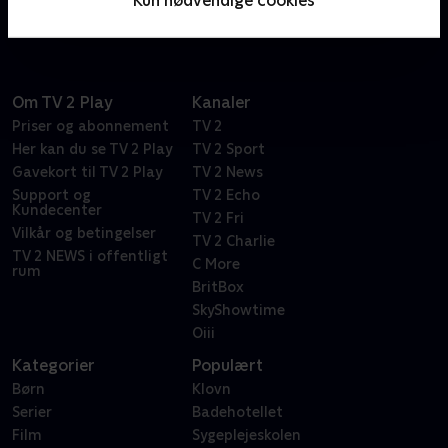
Kun nødvendige cookies
til at udforske nye verdener i galaksen.
Om TV 2 Play
Kanaler
Priser og abonnement
TV 2
Her kan du se TV 2 Play
TV 2 Sport
Gavekort til TV 2 Play
TV 2 News
Support og
TV 2 Echo
Kundecenter
TV 2 Fri
Vilkår og betingelser
TV 2 Charlie
TV 2 NEWS i offentligt
C More
rum
BritBox
SkyShowtime
Oiii
Kategorier
Populært
Børn
Klovn
Serier
Badehotellet
Film
Sygeplejeskolen