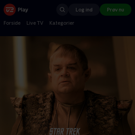
Log ind
Prøv nu
Forside
Live TV
Kategorier