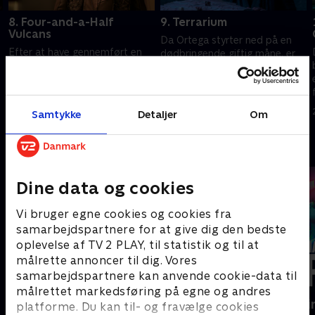
8. Four-and-a-Half
9. Terrarium
Vulcans
Da Ortega styrter ned på en
Efter at have gennemført en
dødbringende giftig måne, er
mission, der krævede, at flere
hun strandet og tvunget til at
af Enterprises
udfordre sine mest
besætningsmedlemmerne blev
dybtliggende forventninger til
22. september 2025 • 54 min
forvandlet til vulcanere, opstår
overlevelse.
15. september 2025 • 52 min
Samtykke
Detaljer
Om
der nye problemer.
Andre så også
Dine data og cookies
Vi bruger egne cookies og cookies fra
samarbejdspartnere for at give dig den bedste
oplevelse af TV 2 PLAY, til statistik og til at
målrette annoncer til dig. Vores
samarbejdspartnere kan anvende cookie-data til
målrettet markedsføring på egne og andres
The Rainmaker
Happy fucki
platforme. Du kan til- og fravælge cookies