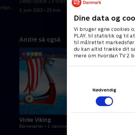
Deep Space 13-stationen.
for at red
mmer
1. juni 2023 • 23 min
1. juni 202
n.
Dine data og coo
Vi bruger egne cookies o
PLAY, til statistik og ti
Andre så også
til målrettet markedsfør
du kan altid trække dit s
mere om hvordan TV 2 be
Nødvendig
Vicke Viking
Børneserier • 1 sæsoner