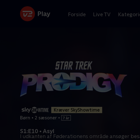
Forside
Live TV
Kategori
Kræver SkyShowtime
Børn
•
2 sæsoner
•
S1:E10 • Asyl
I udkanten af Føderationens område ansøger be