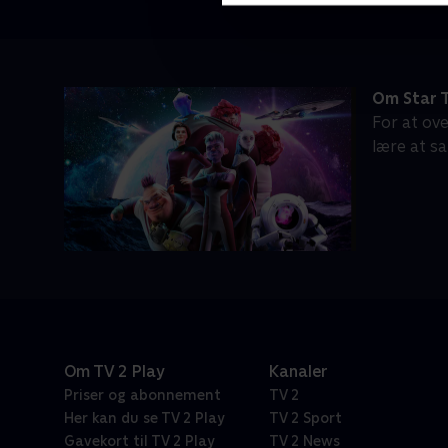
Om Star T
For at ov
lære at sa
Om TV 2 Play
Kanaler
Priser og abonnement
TV 2
Her kan du se TV 2 Play
TV 2 Sport
Gavekort til TV 2 Play
TV 2 News