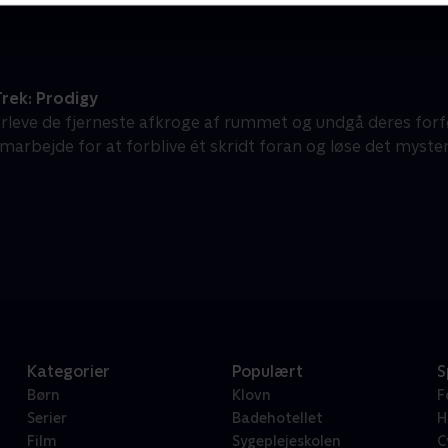
rek: Prodigy
erleve de fjerneste afkroge af rummet og undgå deres for
marbejde for at forblive ét skridt foran og løse det mysteri
Kategorier
Populært
S
Børn
Klovn
F
Serier
Badehotellet
H
Film
Sygeplejeskolen
C