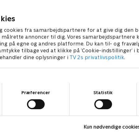
de deres skib.
Stjerneflådens fortid.
3 • 23 min
1. juni 2023 • 23 min
kies
g cookies fra samarbejdspartnere for at give dig den b
l at målrette annoncer til dig. Vores samarbejdspartner
ing på egne og andres platforme. Du kan til- og fravæl
amtykke tilbage ved at klikke på ’Cookie-indstillinger’ i
handler dine oplysninger i
TV 2s privatlivspolitik
.
Samtykkevalg
Præferencer
Statistik
Monchhichi
O
Kun nødvendige cookie
Børneserier • 1 sæsoner
B