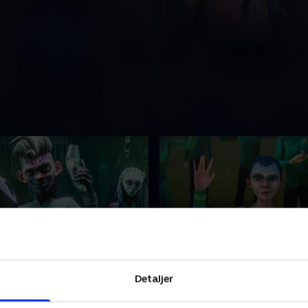
sovende Borg ligge
12. Hele verden er en sc
Detaljer
ingen støder på et
Besætningen besvarer et n
rg-fartøj, risikerer Zero alt
og finder en koloni fanget i