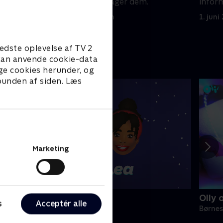
den person, der jager dem.
inform
1. juni 2023 • 22 min
1. juni
edste oplevelse af TV 2
e kan anvende cookie-data
ge cookies herunder, og
 bunden af siden. Læs
Marketing
lly & Lea
Olly 
s
Acceptér alle
ørneserier • 1 sæsoner
Børnes