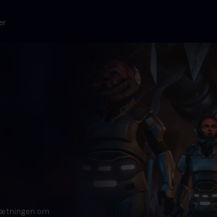
er
sætningen om