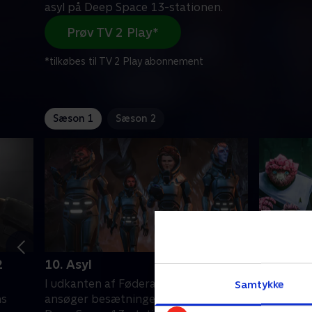
asyl på Deep Space 13-stationen.
Prøv TV 2 Play*
*tilkøbes til TV 2 Play abonnement
Sæson 1
Sæson 2
2
10. Asyl
11. Lad 
I udkanten af Føderationens område
Da besætn
Samtykke
ns
ansøger besætningen om asyl på
sovende Bo