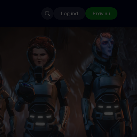
Log ind
Prøv nu