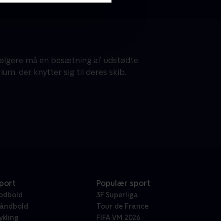
følgere må en besætning af udstødte
um, der knytter sig til deres skib.
port
Populær sport
odbold
3F Superliga
åndbold
Tour de France
ykling
FIFA VM 2026