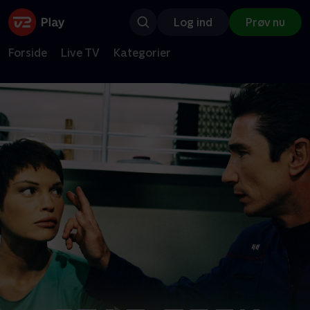
Log ind
Prøv nu
Forside
Live TV
Kategorier