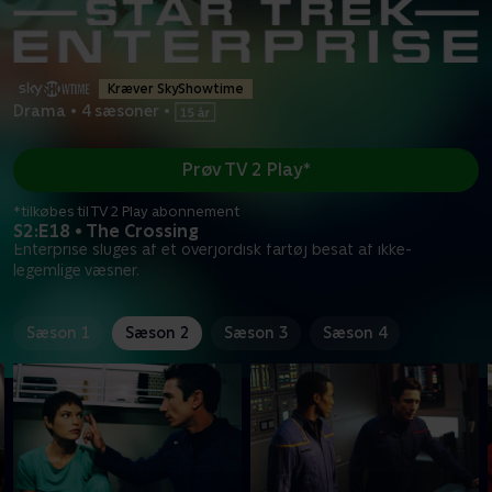
Kræver SkyShowtime
Drama
•
4 sæsoner
•
Prøv TV 2 Play*
*tilkøbes til TV 2 Play abonnement
S2:E18 • The Crossing
Enterprise sluges af et overjordisk fartøj besat af ikke-
legemlige væsner.
Sæson 1
Sæson 2
Sæson 3
Sæson 4