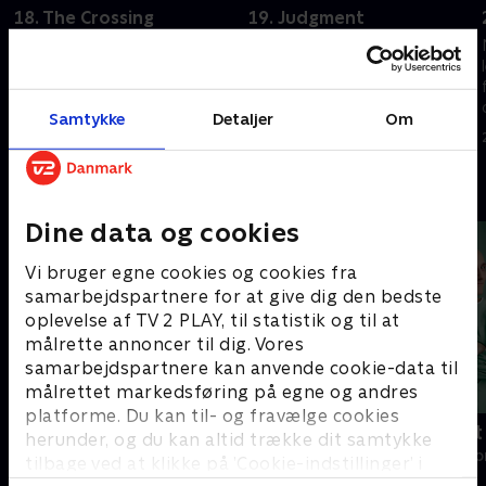
18. The Crossing
19. Judgment
Enterprise sluges af et
I en Klingon-domstol anklages
overjordisk fartøj besat af
Archer for at konspirere mod
ikke-legemlige væsner.
Klingon-imperiet.
22. september 2023 • 41 min
22. september 2023 • 41 min
Samtykke
Detaljer
Om
Andre så også
Dine data og cookies
Vi bruger egne cookies og cookies fra
samarbejdspartnere for at give dig den bedste
oplevelse af TV 2 PLAY, til statistik og til at
målrette annoncer til dig. Vores
samarbejdspartnere kan anvende cookie-data til
målrettet markedsføring på egne og andres
platforme. Du kan til- og fravælge cookies
Happy fucking Pride
Fake Patient
herunder, og du kan altid trække dit samtykke
Drama • 1 sæsoner
Drama • 1 sæso
tilbage ved at klikke på ’Cookie-indstillinger’ i