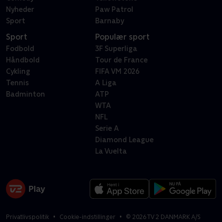
Nyheder
Paw Patrol
Sport
Barnaby
Sport
Populær sport
Fodbold
3F Superliga
Håndbold
Tour de France
Cykling
FIFA VM 2026
Tennis
A Liga
Badminton
ATP
WTA
NFL
Serie A
Diamond League
La Vuelta
Privatlivspolitik
Cookie-indstillinger
©
2026
TV 2 DANMARK A/S