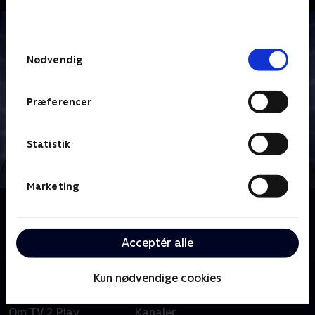
bunden af siden. Læs mere om hvordan TV 2
behandler dine oplysninger i
TV 2s privatlivspolitik
.
Samtykkevalg
Nødvendig
Præferencer
Statistik
Marketing
Om Star Trek: Enterprise
Følg besætningen på rumskibet Enterprise i deres
tidlige pionerdage med udforskning af det ydre rum.
Acceptér alle
Kun nødvendige cookies
Om TV 2 Play
Kanaler