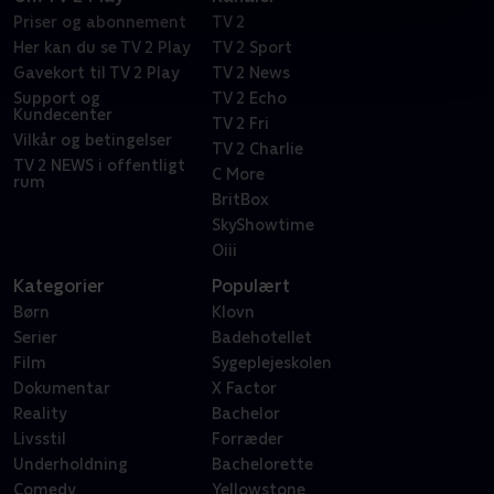
Priser og abonnement
TV 2
Her kan du se TV 2 Play
TV 2 Sport
Gavekort til TV 2 Play
TV 2 News
Support og
TV 2 Echo
Kundecenter
TV 2 Fri
Vilkår og betingelser
TV 2 Charlie
TV 2 NEWS i offentligt
C More
rum
BritBox
SkyShowtime
Oiii
Kategorier
Populært
Børn
Klovn
Serier
Badehotellet
Film
Sygeplejeskolen
Dokumentar
X Factor
Reality
Bachelor
Livsstil
Forræder
Underholdning
Bachelorette
Comedy
Yellowstone