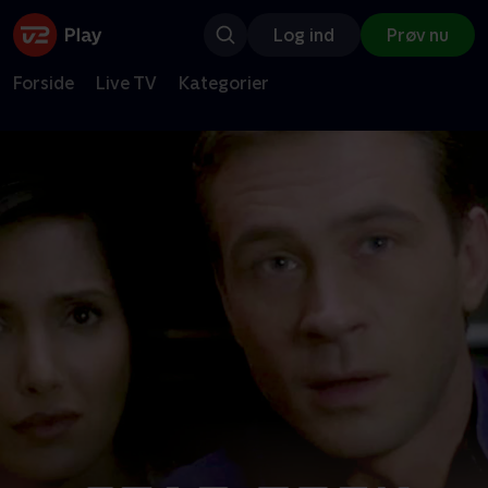
Log ind
Prøv nu
Forside
Live TV
Kategorier