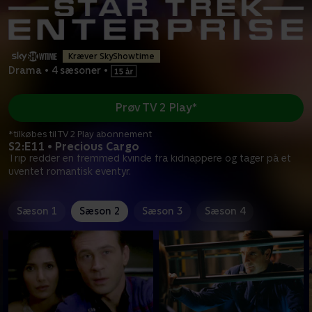
Kræver SkyShowtime
Drama
•
4 sæsoner
•
Prøv TV 2 Play*
*tilkøbes til TV 2 Play abonnement
S2:E11 • Precious Cargo
Trip redder en fremmed kvinde fra kidnappere og tager på et
uventet romantisk eventyr.
Sæson 1
Sæson 2
Sæson 3
Sæson 4