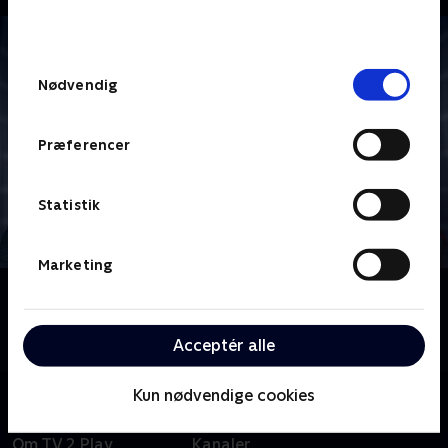
bunden af siden. Læs mere om hvordan TV 2
behandler dine oplysninger i
TV 2s privatlivspolitik
.
Samtykkevalg
Nødvendig
Præferencer
Statistik
Marketing
Om Star Trek: Enterprise
Følg besætningen på rumskibet Enterprise i deres
tidlige pionerdage med udforskning af det ydre rum.
Acceptér alle
Kun nødvendige cookies
Om TV 2 Play
Kanaler