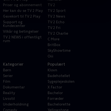
Priser og abonnement
TV 2
Her kan du se TV 2 Play
TV 2 Sport
Gavekort til TV 2 Play
TV 2 News
Support og
TV 2 Echo
Kundecenter
TV 2 Fri
Vilkår og betingelser
TV 2 Charlie
TV 2 NEWS i offentligt
C More
rum
BritBox
SkyShowtime
Oiii
Kategorier
Populært
Børn
Klovn
Serier
Badehotellet
Film
Sygeplejeskolen
Dokumentar
X Factor
Reality
Bachelor
Livsstil
Forræder
Underholdning
Bachelorette
Comedy
Yellowstone