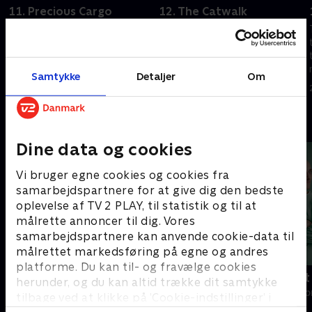
11. Precious Cargo
12. The Catwalk
Trip redder en fremmed kvinde
Hele besætningen skal søge
fra kidnappere og tager på et
tilflugt i otte dage i en lille
uventet romantisk eventyr.
vedligeholdelsesskakt.
22. september 2023 • 41 min
22. september 2023 • 41 min
Samtykke
Detaljer
Om
Andre så også
Dine data og cookies
Vi bruger egne cookies og cookies fra
samarbejdspartnere for at give dig den bedste
oplevelse af TV 2 PLAY, til statistik og til at
målrette annoncer til dig. Vores
samarbejdspartnere kan anvende cookie-data til
målrettet markedsføring på egne og andres
platforme. Du kan til- og fravælge cookies
Happy fucking Pride
Fake Patient
herunder, og du kan altid trække dit samtykke
Drama • 1 sæsoner
Drama • 1 sæso
tilbage ved at klikke på ’Cookie-indstillinger’ i