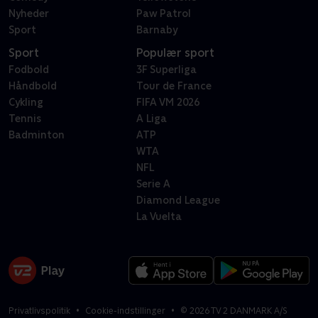
Nyheder
Paw Patrol
Sport
Barnaby
Sport
Populær sport
Fodbold
3F Superliga
Håndbold
Tour de France
Cykling
FIFA VM 2026
Tennis
A Liga
Badminton
ATP
WTA
NFL
Serie A
Diamond League
La Vuelta
Privatlivspolitik
Cookie-indstillinger
©
2026
TV 2 DANMARK A/S