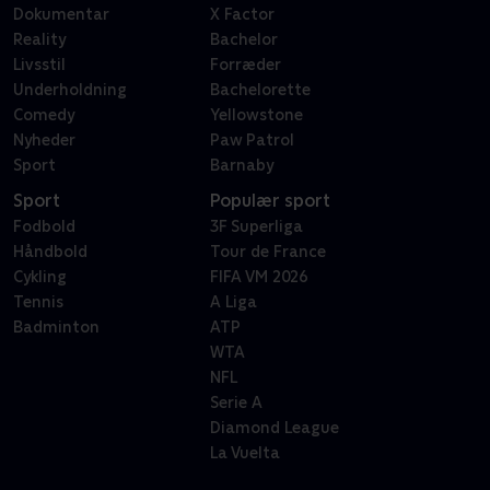
Dokumentar
X Factor
Reality
Bachelor
Livsstil
Forræder
Underholdning
Bachelorette
Comedy
Yellowstone
Nyheder
Paw Patrol
Sport
Barnaby
Sport
Populær sport
Fodbold
3F Superliga
Håndbold
Tour de France
Cykling
FIFA VM 2026
Tennis
A Liga
Badminton
ATP
WTA
NFL
Serie A
Diamond League
La Vuelta