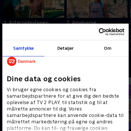
1. Asteroidestenen
2. Amøberne
Mens Anna og Noah er væk på
Spyders søger hjælp hos en
en mission, forbereder Spyders
lokal biolog for at få svar på de
sig på en udstilling.
mystiske spind på træerne.
Samtykke
Detaljer
Om
20. september 2023 • 22 min
20. september 2023 • 23 min
Andre så også
Dine data og cookies
Vi bruger egne cookies og cookies fra
samarbejdspartnere for at give dig den bedste
oplevelse af TV 2 PLAY, til statistik og til at
målrette annoncer til dig. Vores
samarbejdspartnere kan anvende cookie-data til
målrettet markedsføring på egne og andres
platforme. Du kan til- og fravælge cookies