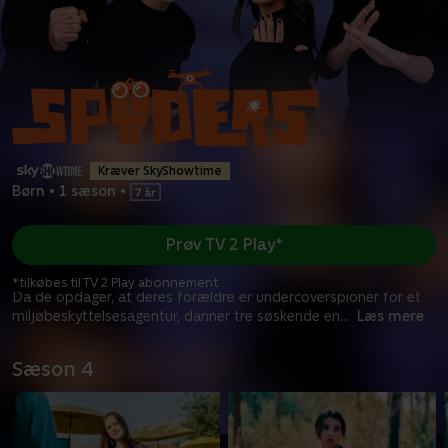
Kræver SkyShowtime
Børn
•
1 sæson
•
Prøv TV 2 Play*
*tilkøbes til TV 2 Play abonnement
Da de opdager, at deres forældre er undercoverspioner for et
miljøbeskyttelsesagentur, danner tre søskende en
...
Læs mere
Sæson 4