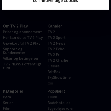
Kun nødvendige cookies
hjælpe dem.
Om TV 2 Play
Kanaler
Priser og abonnement
TV 2
Her kan du se TV 2 Play
TV 2 Sport
Gavekort til TV 2 Play
TV 2 News
Support og
TV 2 Echo
Kundecenter
TV 2 Fri
Vilkår og betingelser
TV 2 Charlie
TV 2 NEWS i offentligt
C More
rum
BritBox
SkyShowtime
Oiii
Kategorier
Populært
Børn
Klovn
Serier
Badehotellet
Film
Sygeplejeskolen