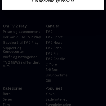
Kun nødvendige cookies
overhånden.
Om TV 2 Play
Kanaler
Priser og abonnement
TV 2
Her kan du se TV 2 Play
TV 2 Sport
Gavekort til TV 2 Play
TV 2 News
Support og
TV 2 Echo
Kundecenter
TV 2 Fri
Vilkår og betingelser
TV 2 Charlie
TV 2 NEWS i offentligt
C More
rum
BritBox
SkyShowtime
Oiii
Kategorier
Populært
Børn
Klovn
Serier
Badehotellet
Film
Sygeplejeskolen