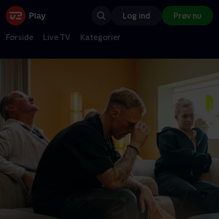
Log ind
Prøv nu
Forside
Live TV
Kategorier