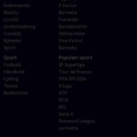
Dokumentar
X Factor
Reality
Bachelor
Livsstil
Forræder
Underholdning
Bachelorette
Comedy
Yellowstone
Nyheder
Paw Patrol
Sport
Barnaby
Sport
Populær sport
Fodbold
3F Superliga
Håndbold
Tour de France
Cykling
FIFA VM 2026
Tennis
A Liga
Badminton
ATP
WTA
NFL
Serie A
Diamond League
La Vuelta