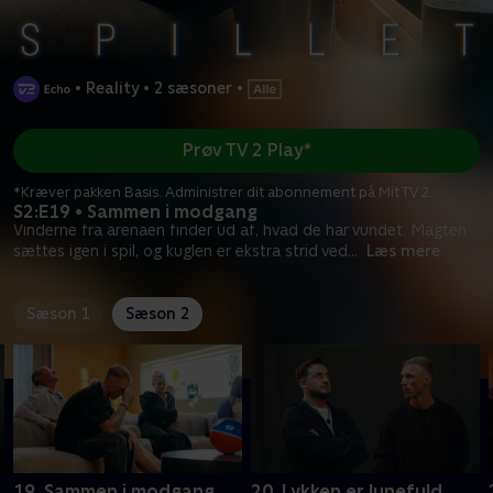
•
Reality
•
2 sæsoner
•
Prøv TV 2 Play*
*Kræver pakken Basis. Administrer dit abonnement på Mit TV 2.
S2:E19 • Sammen i modgang
Vinderne fra arenaen finder ud af, hvad de har vundet. Magten
sættes igen i spil, og kuglen er ekstra strid ved
...
Læs mere
Sæson 1
Sæson 2
19. Sammen i modgang
20. Lykken er lunefuld