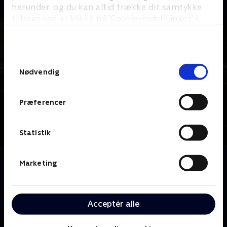
herunder, og du kan altid trække dit samtykke
tilbage ved at klikke på ’Cookie-indstillinger’ i
bunden af siden. Læs mere om hvordan TV 2
behandler dine oplysninger i
TV 2s privatlivspolitik
.
Samtykkevalg
Nødvendig
Præferencer
Statistik
Om Spillet
Marketing
En række kendte personligheder ankommer til en
luksusvilla og bliver straks stillet overfor et svært
valg. 'Spillet' er et intenst socialt og psykologisk
Acceptér alle
opgør fyldt med alliancer, strategi, skjulte
dagsordener og en konstant kamp om at have