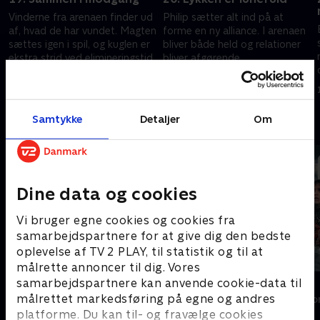
Vinderne fra arenaen finder ud
Philip sætter alt ind på at
af, hvad de har vundet. Magten
forme en ny alliance. I arenaen
sættes igen i spil, og kuglen er
bliver både held og relationer
ekstra strid ved elimineringstid.
bliver afgørende.
12. februar 2026 • 31 min
17. februar 2026 • 31 min
Samtykke
Detaljer
Om
Andre så også
Dine data og cookies
Vi bruger egne cookies og cookies fra
samarbejdspartnere for at give dig den bedste
oplevelse af TV 2 PLAY, til statistik og til at
målrette annoncer til dig. Vores
samarbejdspartnere kan anvende cookie-data til
Forræder
Korpset
målrettet markedsføring på egne og andres
Reality • 4 sæsoner
Reality • 8 sæso
platforme. Du kan til- og fravælge cookies