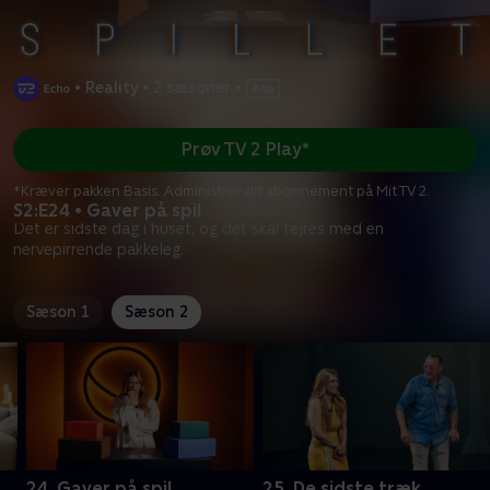
•
Reality
•
2 sæsoner
•
Prøv TV 2 Play*
*Kræver pakken Basis. Administrer dit abonnement på Mit TV 2.
S2:E24 • Gaver på spil
Det er sidste dag i huset, og det skal fejres med en
nervepirrende pakkeleg.
Sæson 1
Sæson 2
24. Gaver på spil
25. De sidste træk