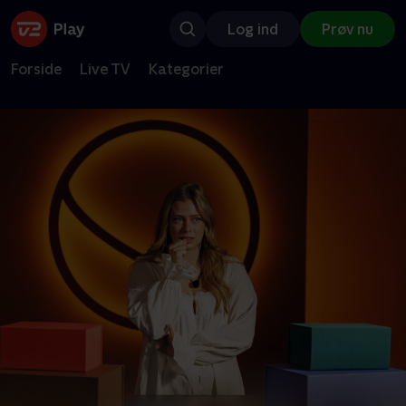
Log ind
Prøv nu
Forside
Live TV
Kategorier