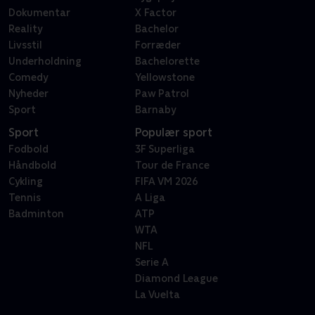
Dokumentar
X Factor
Reality
Bachelor
Livsstil
Forræder
Underholdning
Bachelorette
Comedy
Yellowstone
Nyheder
Paw Patrol
Sport
Barnaby
Sport
Populær sport
Fodbold
3F Superliga
Håndbold
Tour de France
Cykling
FIFA VM 2026
Tennis
A Liga
Badminton
ATP
WTA
NFL
Serie A
Diamond League
La Vuelta