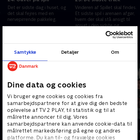
Det er sidste dag i huset, og
Vinderen af Spillet skal findes.
r
det skal fejres med en
Et sidste spil i arenaen afgør,
nervepirrende pakkeleg.
hvem der skal stå ansigt til
ansigt i den sidste og
25. februar 2026 • 32 min
afgørende eliminering.
26. februar 2026 • 36 min
Samtykke
Detaljer
Om
Andre så også
Dine data og cookies
Vi bruger egne cookies og cookies fra
samarbejdspartnere for at give dig den bedste
oplevelse af TV 2 PLAY, til statistik og til at
målrette annoncer til dig. Vores
samarbejdspartnere kan anvende cookie-data til
Forræder
Korpset
målrettet markedsføring på egne og andres
Reality • 4 sæsoner
Reality • 8 sæso
platforme. Du kan til- og fravælge cookies