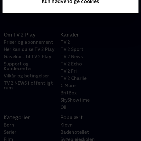
Kun nødvendige cookies
overhånden.
Om TV 2 Play
Kanaler
Priser og abonnement
TV 2
Her kan du se TV 2 Play
TV 2 Sport
Gavekort til TV 2 Play
TV 2 News
Support og
TV 2 Echo
Kundecenter
TV 2 Fri
Vilkår og betingelser
TV 2 Charlie
TV 2 NEWS i offentligt
C More
rum
BritBox
SkyShowtime
Oiii
Kategorier
Populært
Børn
Klovn
Serier
Badehotellet
Film
Sygeplejeskolen