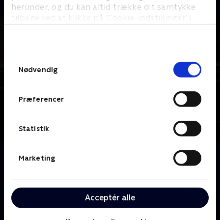
herunder, og du kan altid trække dit samtykke
tilbage ved at klikke på ’Cookie-indstillinger’ i
bunden af siden. Læs mere om hvordan TV 2
behandler dine oplysninger i
TV 2s privatlivspolitik
.
Samtykkevalg
Nødvendig
Præferencer
Statistik
Om Spillet
Marketing
En række kendte personligheder ankommer til en
luksusvilla og bliver straks stillet overfor et svært
valg. 'Spillet' er et intenst socialt og psykologisk
Acceptér alle
opgør fyldt med alliancer, strategi, skjulte
dagsordener og en konstant kamp om at have