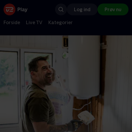
Log ind
Prøv nu
Forside
Live TV
Kategorier