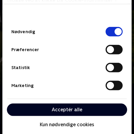
tilbage ved at klikke på ’Cookie-indstillinger’ i
bunden af siden. Læs mere om hvordan TV 2
behandler dine oplysninger i
TV 2s privatlivspolitik
.
Samtykkevalg
Nødvendig
Præferencer
Statistik
Marketing
Om Sommerdrømme
Luk sommeren ind og følg fire par, der dyster om at
skabe deres drøm af et fristed. Efter otte intense
Acceptér alle
uger og masser af arbejde kåres vinderne.
Kun nødvendige cookies