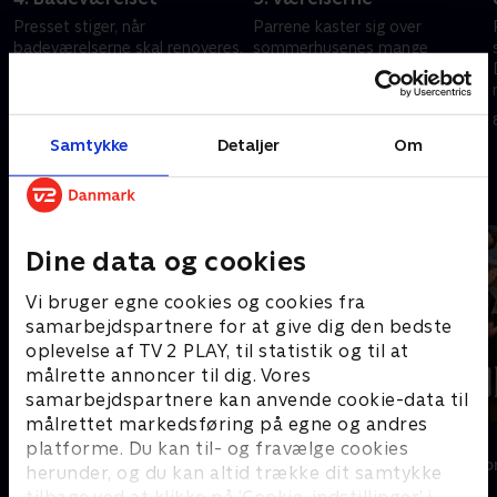
Presset stiger, når
Parrene kaster sig over
badeværelserne skal renoveres.
sommerhusenes mange
Fliser driller, gulve tørrer alt for
værelser, og det bliver til krea-
langsomt, tiden løber. Meget
rum, gæsteværelser og
skal nås, inden dommerne
børneværelser i både huse og
25. marts 2026 • 41 min
1. april 2026 • 41 min
banker på døren.
annekser.
Samtykke
Detaljer
Om
Andre så også
Dine data og cookies
Vi bruger egne cookies og cookies fra
samarbejdspartnere for at give dig den bedste
oplevelse af TV 2 PLAY, til statistik og til at
målrette annoncer til dig. Vores
samarbejdspartnere kan anvende cookie-data til
målrettet markedsføring på egne og andres
Nybyggerne
Forræder
platforme. Du kan til- og fravælge cookies
Reality • 3 sæsoner
Reality • 4 sæso
herunder, og du kan altid trække dit samtykke