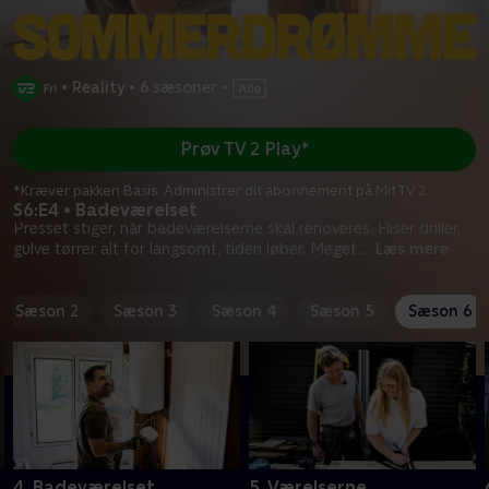
•
Reality
•
6 sæsoner
•
Prøv TV 2 Play*
*Kræver pakken Basis. Administrer dit abonnement på Mit TV 2.
S6:E4 • Badeværelset
Presset stiger, når badeværelserne skal renoveres. Fliser driller,
gulve tørrer alt for langsomt, tiden løber. Meget
...
Læs mere
Sæson 2
Sæson 3
Sæson 4
Sæson 5
Sæson 6
4. Badeværelset
5. Værelserne