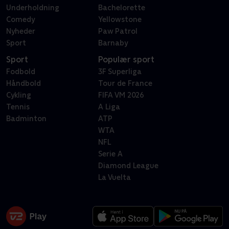
Underholdning
Bachelorette
Comedy
Yellowstone
Nyheder
Paw Patrol
Sport
Barnaby
Sport
Populær sport
Fodbold
3F Superliga
Håndbold
Tour de France
Cykling
FIFA VM 2026
Tennis
A Liga
Badminton
ATP
WTA
NFL
Serie A
Diamond League
La Vuelta