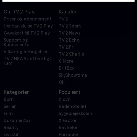
Om TV 2 Play
Kanaler
Priser og abonnement
TV 2
Her kan du se TV 2 Play
TV 2 Sport
Gavekort til TV 2 Play
TV 2 News
Support og
TV 2 Echo
Kundecenter
TV 2 Fri
Vilkår og betingelser
TV 2 Charlie
TV 2 NEWS i offentligt
C More
rum
BritBox
SkyShowtime
Oiii
Kategorier
Populært
Børn
Klovn
Serier
Badehotellet
Film
Sygeplejeskolen
Dokumentar
X Factor
Reality
Bachelor
Livsstil
Forræder