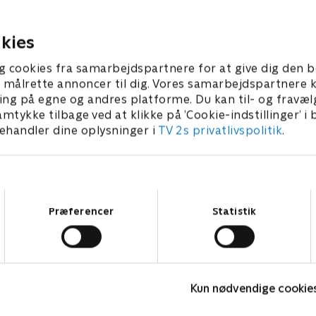
endes dyrebare præmiehund
Laura og Benjamin træffe e
beslutning.
022 • 41 min
24. april 2022 • 44 min
kies
g cookies fra samarbejdspartnere for at give dig den b
l at målrette annoncer til dig. Vores samarbejdspartner
ing på egne og andres platforme. Du kan til- og fravæl
amtykke tilbage ved at klikke på ’Cookie-indstillinger’ i
handler dine oplysninger i
TV 2s privatlivspolitik
.
Samtykkevalg
Præferencer
Statistik
Hvide Sande
D
Kun nødvendige cookie
Krimi & Spænding • 2 sæsoner
K