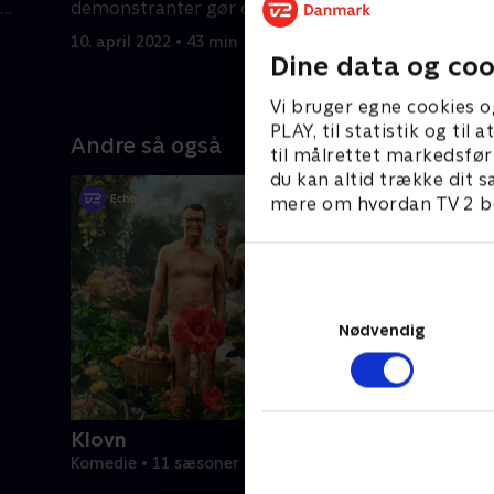
demonstranter gør deres indtog.
bil, og h
Men det er ikke alle, der kan klare
er væk.
10. april 2022 • 43 min
17. april 2
presset.
Dine data og coo
Vi bruger egne cookies o
PLAY, til statistik og ti
Andre så også
til målrettet markedsfør
du kan altid trække dit s
mere om hvordan TV 2 be
Nødvendig
Klovn
Komedie • 11 sæsoner