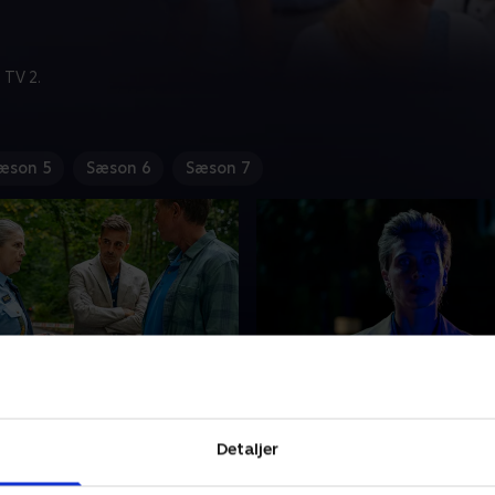
 TV 2.
æson 5
Sæson 6
Sæson 7
ørn leger bedst - del 1
8. Lige børn leger bedst 
rret Dan og Flemming
Nye spor dukker op, og hold
Detaljer
dt ud for at opklare en sag,
pludseligt travlt. Får de mo
inde bliver fundet død i sin
fældet morderen? I mellemt