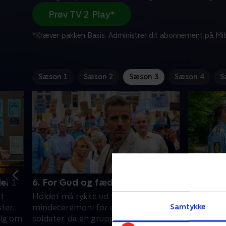
Prøv TV 2 Play*
*Kræver pakken Basis. Administrer dit abonnement på Mit
Sæson 1
Sæson 2
Sæson 3
Sæson 4
S
el 1
6. For Gud og fædreland - del 2
7. Lige b
t
Holdet må rykke ud til en
Makkerpa
Samtykke
ter.
mindeceremoni for de faldne
bliver kal
alg om
soldater, da en gruppe
hvor en kv