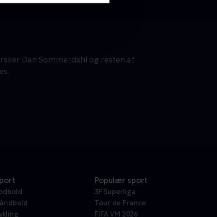
rforsker Dan Sommerdahl og resten af
es.
port
Populær sport
odbold
3F Superliga
åndbold
Tour de France
ykling
FIFA VM 2026