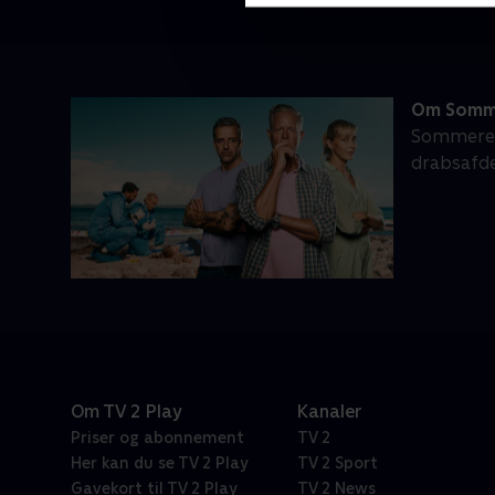
Om Somm
Sommeren 
drabsafde
Om TV 2 Play
Kanaler
Priser og abonnement
TV 2
Her kan du se TV 2 Play
TV 2 Sport
Gavekort til TV 2 Play
TV 2 News