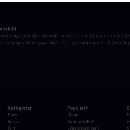
erdahl
er evig i den danske krimiserie, hvor vi følger chefefte
lingen hos Helsingør Politi, når nye mordsager skal opklar
Kategorier
Populært
S
Børn
Klovn
F
Serier
Badehotellet
H
Film
Sygeplejeskolen
C