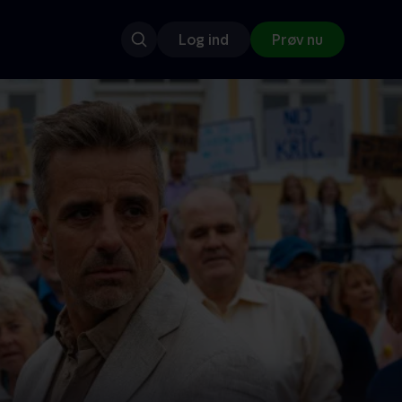
Log ind
Prøv nu