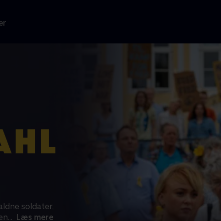
er
ldne soldater,
en
...
Læs mere