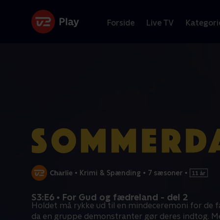
Forside
Live TV
Kategori
•
Krimi & Spænding
•
7 sæsoner
•
S3:E6 • For Gud og fædreland - del 2
Holdet må rykke ud til en mindeceremoni for de fa
da en gruppe demonstranter gør deres indtog. M