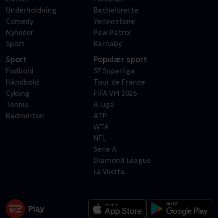
Underholdning
Bachelorette
Comedy
Yellowstone
Nyheder
Paw Patrol
Sport
Barnaby
Sport
Populær sport
Fodbold
3F Superliga
Håndbold
Tour de France
Cykling
FIFA VM 2026
Tennis
A Liga
Badminton
ATP
WTA
NFL
Serie A
Diamond League
La Vuelta