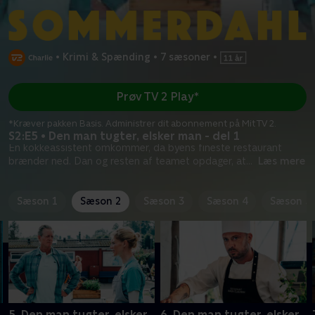
•
Krimi & Spænding
•
7 sæsoner
•
Prøv TV 2 Play*
*Kræver pakken Basis. Administrer dit abonnement på Mit TV 2.
S2:E5 • Den man tugter, elsker man - del 1
En kokkeassistent omkommer, da byens fineste restaurant
brænder ned. Dan og resten af teamet opdager, at
...
Læs mere
Sæson 1
Sæson 2
Sæson 3
Sæson 4
Sæson 5
5. Den man tugter, elsker
6. Den man tugter, elsker