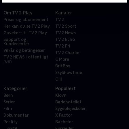
Om TV 2 Play
Kanaler
Priser og abonnement
TV 2
Her kan du se TV 2 Play
TV 2 Sport
Gavekort til TV 2 Play
TV 2 News
Support og
TV 2 Echo
Kundecenter
TV 2 Fri
Vilkår og betingelser
TV 2 Charlie
TV 2 NEWS i offentligt
C More
rum
BritBox
SkyShowtime
Oiii
Kategorier
Populært
Børn
Klovn
Serier
Badehotellet
Film
Sygeplejeskolen
Dokumentar
X Factor
Reality
Bachelor
Livsstil
Forræder