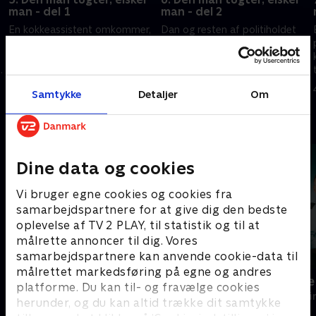
man - del 1
man - del 2
En kokkeassistent omkommer,
Dan og resten af politiholdet
da byens fineste restaurant
må overvåge årets lokale
d
brænder ned. Dan og resten af
kokkekonkurrence, da en af
g
teamet opdager, at et
deltagerne bliver truet på livet.
jalousidrama måske ligger til
Desværre begår de bare en
21. marts 2021 • 45 min
28. marts 2021 • 43 min
Samtykke
Detaljer
Om
grund for mordbranden.
frygtelig brøler.
Andre så også
Dine data og cookies
Vi bruger egne cookies og cookies fra
samarbejdspartnere for at give dig den bedste
oplevelse af TV 2 PLAY, til statistik og til at
målrette annoncer til dig. Vores
samarbejdspartnere kan anvende cookie-data til
målrettet markedsføring på egne og andres
Klovn
Hvide Sande
platforme. Du kan til- og fravælge cookies
Komedie • 11 sæsoner
Krimi & Spændi
herunder, og du kan altid trække dit samtykke