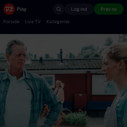
Log ind
Prøv nu
Forside
Live TV
Kategorier