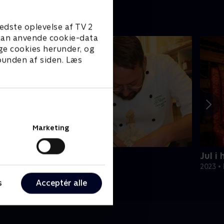
edste oplevelse af TV 2
e kan anvende cookie-data
ge cookies herunder, og
 bunden af siden. Læs
Marketing
ytår hos La Glace
Jul i
018 • Livsstil • 37 min
2023 • 
s
Acceptér alle