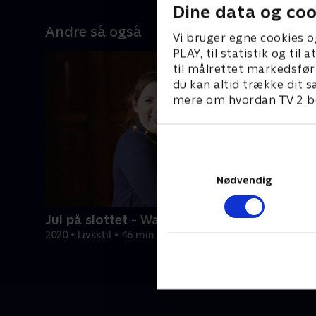
Dine data og coo
Andre så også
Vi bruger egne cookies o
PLAY, til statistik og ti
til målrettet markedsfør
du kan altid trække dit s
mere om hvordan TV 2 be
Nødvendig
Jul på slottet - Warwick
2020 • Livsstil • 46 min