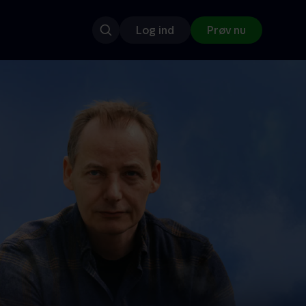
Log ind
Prøv nu