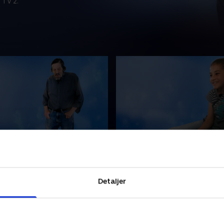
 TV 2.
en med malerierne
3. Pigen fra Syrien
 samlet på
Ghazel er flygtet fra Syrien
alerier hele sit liv - mange
sig for militæret og har fryg
Detaljer
r det blevet til i årenes løb.
Den nu 11-årige pige endte 
ævet en stor arv og et helt
Danmark, og med sig tog h
olig.
smittende energi.
ber 2023 • 20 min
20. september 2023 • 10 min