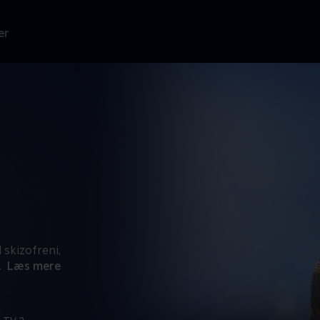
er
skizofreni,
.
Læs mere