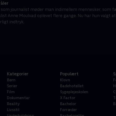
åler
t som journalist møder man indimellem mennesker, som f
alist Anne Moulvad oplevet flere gange. Nu har hun valgt a
rligt indtryk.
Kategorier
Populært
S
Børn
Klovn
F
Serier
Badehotellet
H
Film
Sygeplejeskolen
C
Dokumentar
X Factor
T
Reality
Bachelor
B
Livsstil
Forræder
Underholdning
Bachelorette