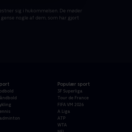
æstner sig i hukommelsen. De møder
t gense nogle af dem, som har gjort
port
Populær sport
odbold
3F Superliga
åndbold
Tour de France
ykling
FIFA VM 2026
ennis
A Liga
adminton
ATP
WTA
NFL