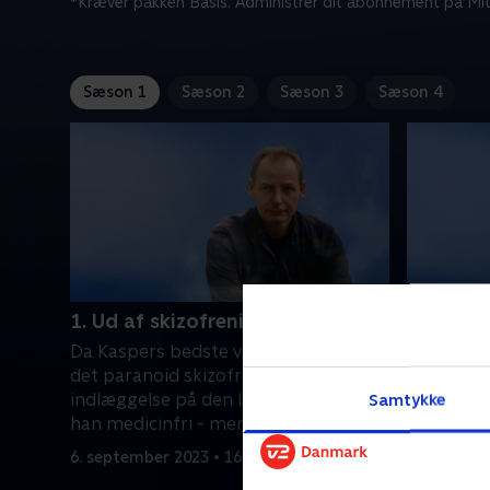
*Kræver pakken Basis. Administrer dit abonnement på Mit
Sæson 1
Sæson 2
Sæson 3
Sæson 4
1. Ud af skizofrenien
2. Mand
Da Kaspers bedste ven døde, udløste
Frank har
det paranoid skizofreni, som førte til
guldalderm
indlæggelse på den lukkede. I dag er
hundrede e
Samtykke
han medicinfri - men hvordan
Det har kr
lykkedes det ham?
slot som b
6. september 2023 • 16 min
13. septem