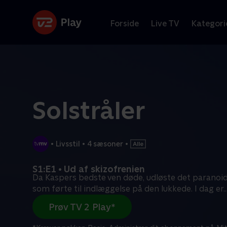
Forside
Live TV
Kategori
Solstråler
•
Livsstil
•
4 sæsoner
•
S1:E1 • Ud af skizofrenien
Da Kaspers bedste ven døde, udløste det paranoid 
som førte til indlæggelse på den lukkede. I dag er
..
Prøv TV 2 Play*