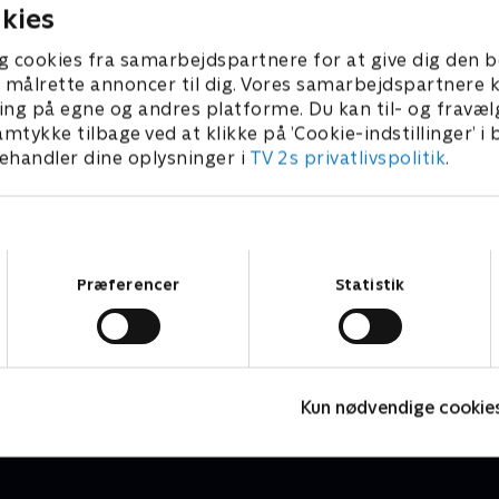
kies
g cookies fra samarbejdspartnere for at give dig den b
l at målrette annoncer til dig. Vores samarbejdspartner
ing på egne og andres platforme. Du kan til- og fravæl
amtykke tilbage ved at klikke på ’Cookie-indstillinger’ i
handler dine oplysninger i
TV 2s privatlivspolitik
.
Samtykkevalg
Præferencer
Statistik
Julelys for millioner
N
2022 • Livsstil • 46 min
2
Kun nødvendige cookie