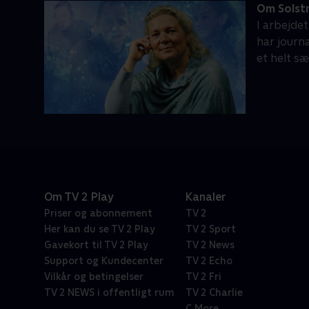
Om Solstr
I arbejde
har journ
et helt sæ
Om TV 2 Play
Kanaler
Priser og abonnement
TV 2
Her kan du se TV 2 Play
TV 2 Sport
Gavekort til TV 2 Play
TV 2 News
Support og Kundecenter
TV 2 Echo
Vilkår og betingelser
TV 2 Fri
TV 2 NEWS i offentligt rum
TV 2 Charlie
C More