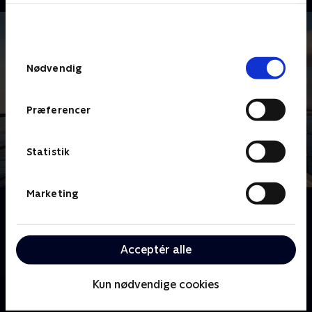
bunden af siden. Læs mere om hvordan TV 2
behandler dine oplysninger i
TV 2s privatlivspolitik
.
Samtykkevalg
Nødvendig
Præferencer
Statistik
Marketing
Om Solsidan
Felix Herngrens utroligt populære prisbelønnede
komedieserie handler om fire venner, der kæmper
Acceptér alle
med livet i en villa og som forældre.
Kun nødvendige cookies