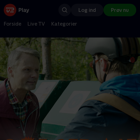
Log ind
Prøv nu
Forside
Live TV
Kategorier