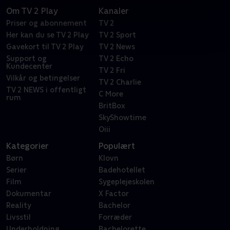
Om TV 2 Play
Kanaler
Priser og abonnement
TV 2
Her kan du se TV 2 Play
TV 2 Sport
Gavekort til TV 2 Play
TV 2 News
Support og
TV 2 Echo
Kundecenter
TV 2 Fri
Vilkår og betingelser
TV 2 Charlie
TV 2 NEWS i offentligt
C More
rum
BritBox
SkyShowtime
Oiii
Kategorier
Populært
Børn
Klovn
Serier
Badehotellet
Film
Sygeplejeskolen
Dokumentar
X Factor
Reality
Bachelor
Livsstil
Forræder
Underholdning
Bachelorette