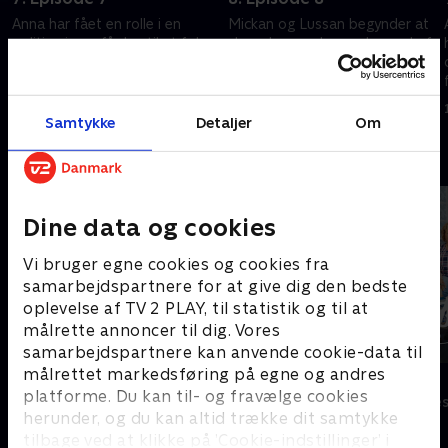
Anna har fået en rolle i en
Mickan og Lussan begynder at
politiserie og får lov til at følge
skændes om, hvem der er chef
nogle rigtige betjente på job.
for skønhedssalonen. Fredde
Fredde og Mickan forsøger at
gør sig selv til grin over for en
finde sammen igen gennem
meget vigtig person
1. maj 2023 • 21 min
1. maj 2023 • 21 min
rollespil.
Samtykke
Detaljer
Om
Andre så også
Dine data og cookies
Vi bruger egne cookies og cookies fra
samarbejdspartnere for at give dig den bedste
oplevelse af TV 2 PLAY, til statistik og til at
målrette annoncer til dig. Vores
samarbejdspartnere kan anvende cookie-data til
målrettet markedsføring på egne og andres
Klovn
Sølykken
platforme. Du kan til- og fravælge cookies
Komedie • 11 sæsoner
Komedie • 4 sæ
herunder, og du kan altid trække dit samtykke
tilbage ved at klikke på ’Cookie-indstillinger’ i