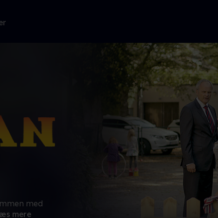
er
 sammen med
æs mere