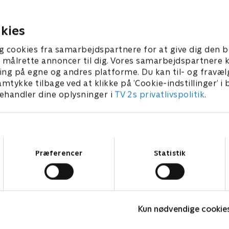
er. Victor har fået en
Mickan om, hvordan de skal
g ændrer sig.
tid til hinanden.
3 • 21 min
1. maj 2023 • 21 min
kies
g cookies fra samarbejdspartnere for at give dig den b
l at målrette annoncer til dig. Vores samarbejdspartner
ing på egne og andres platforme. Du kan til- og fravæl
amtykke tilbage ved at klikke på ’Cookie-indstillinger’ i
handler dine oplysninger i
TV 2s privatlivspolitik
.
Samtykkevalg
Præferencer
Statistik
Sølykken
S
Komedie • 4 sæsoner
K
Kun nødvendige cookie