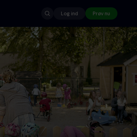
Log ind
Prøv nu