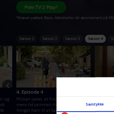
Prøv TV 2 Play*
*Kræver pakken Basis. Administrer dit abonnement på Mit
Sæson 1
Sæson 2
Sæson 3
Sæson 4
S
4. Episode 4
5. Episo
r, og
Mickan synes, at Freddie skal tilbringe
Anna har 
Samtykke
sk.
mere tid sammen med børnene og
Wilda, de
 de
tvinger ham til at tage lidt fri. Alex
Hun er en