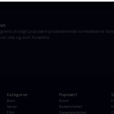
dan
ngrens utroligt populære prisbelønnede komedieserie han
i en villa og som forældre.
Kategorier
Populært
S
Børn
Klovn
F
Serier
Badehotellet
H
Film
Sygeplejeskolen
C