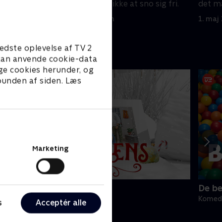
 få mere
men Alex formår ikke at sno sig fri.
det m
1. maj 2023 • 21 min
1. maj
edste oplevelse af TV 2
e kan anvende cookie-data
ge cookies herunder, og
 bunden af siden. Læs
Marketing
ølykkens jul
De be
omedie • 1 sæsoner
Komedi
s
Acceptér alle