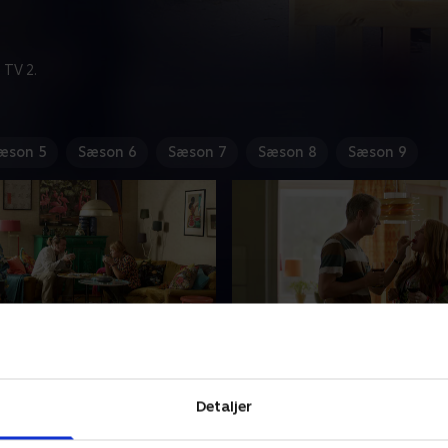
 TV 2.
æson 5
Sæson 6
Sæson 7
Sæson 8
Sæson 9
de 5
6. Episode 6
problemer med sin niece
Anna og Alex beslutter sig f
Detaljer
r bor hos dem et par dage.
skemalægge deres samliv, e
 helt anden person, end
har rådført sig med Fredde