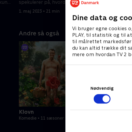
 kun
spekulerer på, hvordan han skal
Anna husk
afslutte en sms.
kæreste o
1. maj 2023 • 21 min
1. maj 202
Dine data og coo
Vi bruger egne cookies o
Andre så også
PLAY, til statistik og ti
til målrettet markedsfør
du kan altid trække dit s
mere om hvordan TV 2 be
Nødvendig
Klovn
Komedie • 11 sæsoner