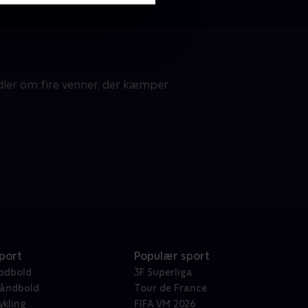
dler om fire venner, der kæmper
port
Populær sport
odbold
3F Superliga
åndbold
Tour de France
ykling
FIFA VM 2026