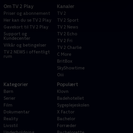
Om TV 2 Play
Kanaler
Priser og abonnement
TV 2
Her kan du se TV 2 Play
TV 2 Sport
Gavekort til TV 2 Play
TV 2 News
Support og
TV 2 Echo
Kundecenter
TV 2 Fri
Vilkår og betingelser
TV 2 Charlie
TV 2 NEWS i offentligt
C More
rum
BritBox
SkyShowtime
Oiii
Kategorier
Populært
Børn
Klovn
Serier
Badehotellet
Film
Sygeplejeskolen
Dokumentar
X Factor
Reality
Bachelor
Livsstil
Forræder
Underholdning
Bachelorette