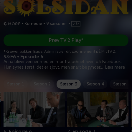
•
Komedie
•
9 sæsoner
•
Prøv TV 2 Play*
*Kræver pakken Basis. Administrer dit abonnement på Mit TV 2.
S3:E6 • Episode 6
Anna bliver venner med en mor fra børnehaven på Facebook.
Hun synes først, det er sjovt, men snart begynder
...
Læs mere
Sæson 1
Sæson 2
Sæson 3
Sæson 4
Sæson 5
6. Episode 6
7. Episode 7