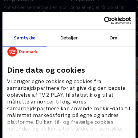
Anna bliver venner med en mor
Anna er ved at få pip af, at
fra børnehaven på Facebook.
Alex aldrig gør noget på egen
Hun synes først, det er sjovt,
hånd og forsøger at gøre ham
men snart begynder vennens
mere selvstændig og aktiv,
statusopdateringer at irritere
hvilket ikke går så godt.
1. maj 2023 • 22 min
1. maj 2023 • 21 min
hende
Samtykke
Detaljer
Om
Andre så også
Dine data og cookies
Vi bruger egne cookies og cookies fra
samarbejdspartnere for at give dig den bedste
oplevelse af TV 2 PLAY, til statistik og til at
målrette annoncer til dig. Vores
samarbejdspartnere kan anvende cookie-data til
målrettet markedsføring på egne og andres
Klovn
Sølykken
platforme. Du kan til- og fravælge cookies
Komedie • 11 sæsoner
Komedie • 4 sæ
herunder, og du kan altid trække dit samtykke
tilbage ved at klikke på ’Cookie-indstillinger’ i