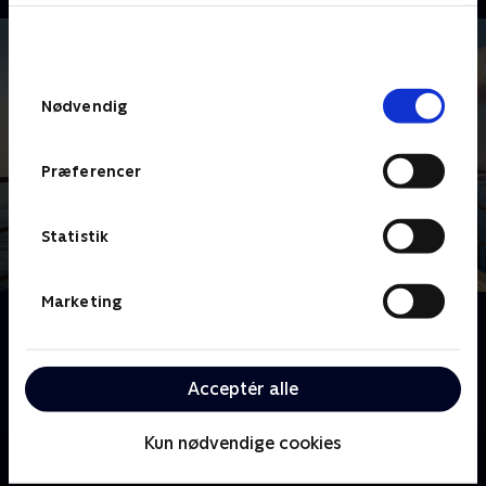
bunden af siden. Læs mere om hvordan TV 2
behandler dine oplysninger i
TV 2s privatlivspolitik
.
Samtykkevalg
Nødvendig
Præferencer
Statistik
Marketing
Om Solsidan
Felix Herngrens utroligt populære prisbelønnede
komedieserie handler om fire venner, der kæmper
Acceptér alle
med livet i en villa og som forældre.
Kun nødvendige cookies