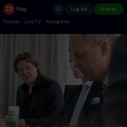
Log ind
Prøv nu
Forside
Live TV
Kategorier