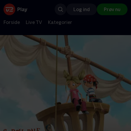
Log ind
Prøv nu
Forside
Live TV
Kategorier