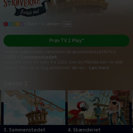
•
Børn
•
1 sæson
•
Prøv TV 2 Play*
*Kræver pakken Basis. Administrer dit abonnement på Mit TV 2.
S1:E3 • Sammenstødet
Animeret serie for børn fra 2016. Den by Matilda bor i er vildt
kedelig. Men så en dag ankommer der en
...
Læs mere
Sæson 1
3. Sammenstødet
4. Skænderiet