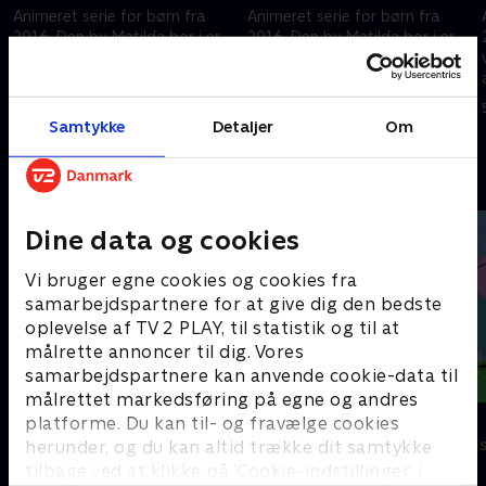
Animeret serie for børn fra
Animeret serie for børn fra
2016. Den by Matilda bor i er
2016. Den by Matilda bor i er
vildt kedelig. Men så en dag
vildt kedelig. Men så en dag
ankommer der en
ankommer der en
sørøverfamilie!
sørøverfamilie!
5. marts 2026 • 11 min
5. marts 2026 • 11 min
Samtykke
Detaljer
Om
Andre så også
Dine data og cookies
Vi bruger egne cookies og cookies fra
samarbejdspartnere for at give dig den bedste
oplevelse af TV 2 PLAY, til statistik og til at
målrette annoncer til dig. Vores
samarbejdspartnere kan anvende cookie-data til
målrettet markedsføring på egne og andres
Geckos Garage
Gurli Gris
platforme. Du kan til- og fravælge cookies
Børneserier • 2 sæsoner
Børneserier • 4
herunder, og du kan altid trække dit samtykke
tilbage ved at klikke på ’Cookie-indstillinger’ i