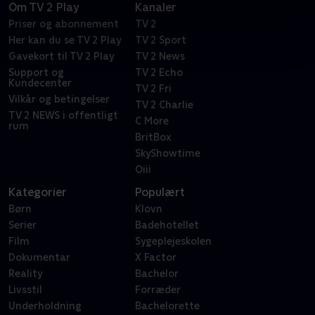
Om TV 2 Play
Kanaler
Priser og abonnement
TV 2
Her kan du se TV 2 Play
TV 2 Sport
Gavekort til TV 2 Play
TV 2 News
Support og
TV 2 Echo
Kundecenter
TV 2 Fri
Vilkår og betingelser
TV 2 Charlie
TV 2 NEWS i offentligt
C More
rum
BritBox
SkyShowtime
Oiii
Kategorier
Populært
Børn
Klovn
Serier
Badehotellet
Film
Sygeplejeskolen
Dokumentar
X Factor
Reality
Bachelor
Livsstil
Forræder
Underholdning
Bachelorette