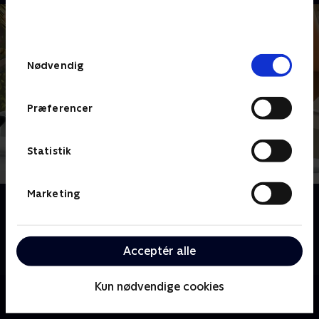
bunden af siden. Læs mere om hvordan TV 2
behandler dine oplysninger i
TV 2s privatlivspolitik
.
Samtykkevalg
Nødvendig
Præferencer
Statistik
Marketing
Om Sørøverne flytter ind
Animeret serie for børn fra 2017. Den by Matilda bor
i er vildt kedelig. Men så en dag ankommer der en
Acceptér alle
sørøverfamilie!
Kun nødvendige cookies