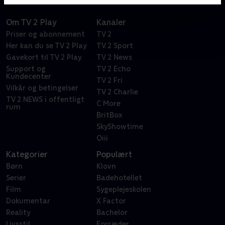
Om TV 2 Play
Kanaler
Priser og abonnement
TV 2
Her kan du se TV 2 Play
TV 2 Sport
Gavekort til TV 2 Play
TV 2 News
Support og
TV 2 Echo
Kundecenter
TV 2 Fri
Vilkår og betingelser
TV 2 Charlie
TV 2 NEWS i offentligt
C More
rum
BritBox
SkyShowtime
Oiii
Kategorier
Populært
Børn
Klovn
Serier
Badehotellet
Film
Sygeplejeskolen
Dokumentar
X Factor
Reality
Bachelor
Livsstil
Forræder