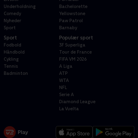
Underholdning
Bachelorette
Comedy
Yellowstone
Nyheder
Paw Patrol
Sport
Barnaby
Sport
Populær sport
Fodbold
3F Superliga
Håndbold
Tour de France
Cykling
FIFA VM 2026
Tennis
A Liga
Badminton
ATP
WTA
NFL
Serie A
Diamond League
La Vuelta