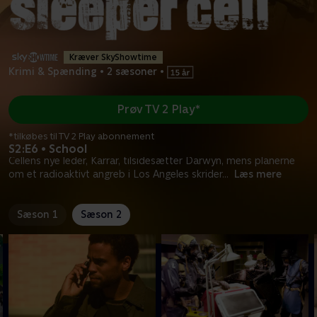
Kræver SkyShowtime
Krimi & Spænding
•
2 sæsoner
•
Prøv TV 2 Play*
*tilkøbes til TV 2 Play abonnement
S2:E6 • School
Cellens nye leder, Karrar, tilsidesætter Darwyn, mens planerne
om et radioaktivt angreb i Los Angeles skrider
...
Læs mere
Sæson 1
Sæson 2