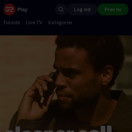
Log ind
Prøv nu
Forside
Live TV
Kategorier