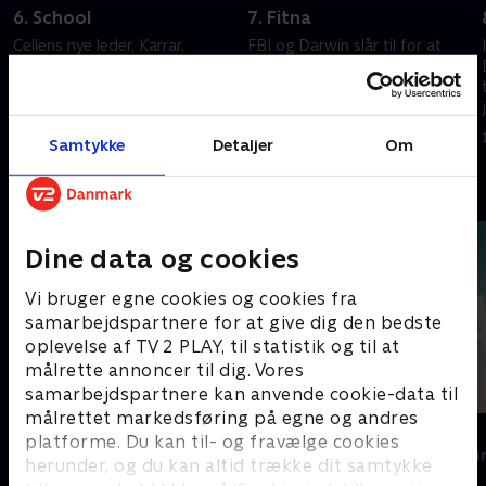
6. School
7. Fitna
Cellens nye leder, Karrar,
FBI og Darwin slår til for at
tilsidesætter Darwyn, mens
forpurre cellens planer om at
planerne om et radioaktivt
sprænge radioaktive beskidte
angreb i Los Angeles skrider
bomber i Los Angeles den 4.
fremad. Farik belærer en
juli,.
1. juli 2021 • 51 min
1. juli 2021 • 50 min
Samtykke
Detaljer
Om
amerikansk humanist.
Andre så også
Dine data og cookies
Vi bruger egne cookies og cookies fra
samarbejdspartnere for at give dig den bedste
oplevelse af TV 2 PLAY, til statistik og til at
målrette annoncer til dig. Vores
samarbejdspartnere kan anvende cookie-data til
målrettet markedsføring på egne og andres
Top Dog
The Au Pair
platforme. Du kan til- og fravælge cookies
Krimi & Spænding • 1 sæsoner
Krimi & Spændi
herunder, og du kan altid trække dit samtykke