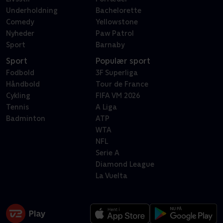
Underholdning
Bachelorette
Comedy
Yellowstone
Nyheder
Paw Patrol
Sport
Barnaby
Sport
Populær sport
Fodbold
3F Superliga
Håndbold
Tour de France
Cykling
FIFA VM 2026
Tennis
A Liga
Badminton
ATP
WTA
NFL
Serie A
Diamond League
La Vuelta