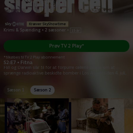
Kræver SkyShowtime
Krimi & Spænding
•
2 sæsoner
•
Prøv TV 2 Play*
*tilkøbes til TV 2 Play abonnement
S2:E7 • Fitna
FBI og Darwin slår til for at forpurre cellens planer om at
sprænge radioaktive beskidte bomber i Los Angeles den 4. juli,.
Sæson 1
Sæson 2