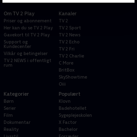
Om TV 2 Play
Kanaler
Priser og abonnement
TV 2
Her kan du se TV 2 Play
TV 2 Sport
Gavekort til TV 2 Play
TV 2 News
Support og
TV 2 Echo
Kundecenter
TV 2 Fri
Vilkår og betingelser
TV 2 Charlie
TV 2 NEWS i offentligt
C More
rum
BritBox
SkyShowtime
Oiii
Kategorier
Populært
Børn
Klovn
Serier
Badehotellet
Film
Sygeplejeskolen
Dokumentar
X Factor
Reality
Bachelor
Livsstil
Forræder