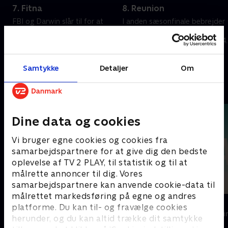
7. Fitna
8. Reunion
FBI og Darwin slår til for at
I anden sæsonfinale bebrejder
forpurre cellens planer om at
Darwyn sig selv for de
sprænge radioaktive beskidte
tragedier, der fandt sted den 4.
bomber i Los Angeles den 4.
juli. Derfor begiver han sig ud
juli,.
på en selvmordsmission til
1. juli 2021 • 50 min
1. juli 2021 • 52 min
Samtykke
Detaljer
Om
Yemen.
Andre så også
Dine data og cookies
Vi bruger egne cookies og cookies fra
samarbejdspartnere for at give dig den bedste
oplevelse af TV 2 PLAY, til statistik og til at
målrette annoncer til dig. Vores
samarbejdspartnere kan anvende cookie-data til
målrettet markedsføring på egne og andres
Top Dog
The Au Pair
platforme. Du kan til- og fravælge cookies
Krimi & Spænding • 1 sæsoner
Krimi & Spændi
herunder, og du kan altid trække dit samtykke