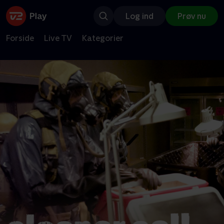
Log ind
Prøv nu
Forside
Live TV
Kategorier