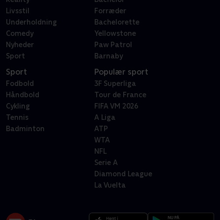
Livsstil
Forræder
Underholdning
Bachelorette
Comedy
Yellowstone
Nyheder
Paw Patrol
Sport
Barnaby
Sport
Populær sport
Fodbold
3F Superliga
Håndbold
Tour de France
Cykling
FIFA VM 2026
Tennis
A Liga
Badminton
ATP
WTA
NFL
Serie A
Diamond League
La Vuelta