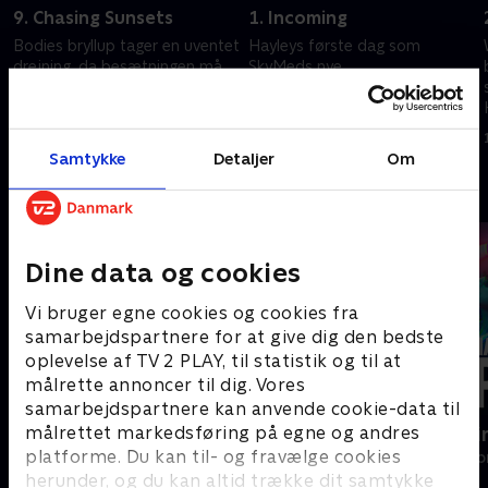
9. Chasing Sunsets
1. Incoming
Bodies bryllup tager en uventet
Hayleys første dag som
drejning, da besætningen må
SkyMeds nye
tage afsted for at redde en af
sygeplejeansvarlige byder på
deres egne.
udfordringer, da hun og
Wheezer tester nye læger og
2. juni 2025 • 42 min
15. juni 2026 • 43 min
piloter til flybesætningen.
Samtykke
Detaljer
Om
Andre så også
Dine data og cookies
Vi bruger egne cookies og cookies fra
samarbejdspartnere for at give dig den bedste
oplevelse af TV 2 PLAY, til statistik og til at
målrette annoncer til dig. Vores
samarbejdspartnere kan anvende cookie-data til
målrettet markedsføring på egne og andres
Luftens læger
Happy fucki
platforme. Du kan til- og fravælge cookies
Drama • 3 sæsoner
Drama • 1 sæso
herunder, og du kan altid trække dit samtykke