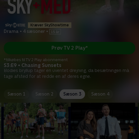
Kræver SkyShowtime
Drama
•
4 sæsoner
•
Prøv TV 2 Play*
*tilkøbes til TV 2 Play abonnement
S3:E9 • Chasing Sunsets
Bodies bryllup tager en uventet drejning, da besætningen må
tage afsted for at redde en af deres egne.
Sæson 1
Sæson 2
Sæson 3
Sæson 4