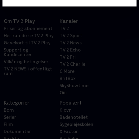
Om TV 2 Play
Kanaler
Priser og abonnement
TV 2
Her kan du se TV 2 Play
TV 2 Sport
Gavekort til TV 2 Play
TV 2 News
Support og
TV 2 Echo
Kundecenter
TV 2 Fri
Vilkår og betingelser
TV 2 Charlie
TV 2 NEWS i offentligt
C More
rum
BritBox
SkyShowtime
Oiii
Kategorier
Populært
Børn
Klovn
Serier
Badehotellet
Film
Sygeplejeskolen
Dokumentar
X Factor
Reality
Bachelor