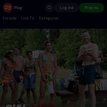
Log ind
Prøv nu
Forside
Live TV
Kategorier